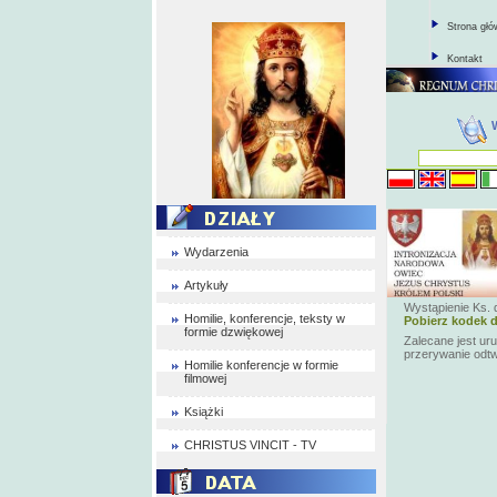
Strona gł
Kontakt
Wydarzenia
Artykuły
Wystąpienie Ks. d
Homilie, konferencje, teksty w
Pobierz kodek d
formie dzwiękowej
Zalecane jest ur
przerywanie odt
Homilie konferencje w formie
filmowej
Książki
CHRISTUS VINCIT - TV