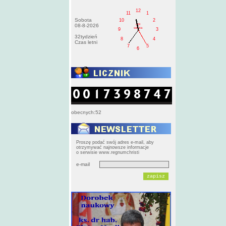
12
11
1
Sobota
10
2
AM
08-8-2026
sobota
9
3
32tydzień
8
4
Czas letni
7
5
6
obecnych:52
Proszę podać swój adres e-mail, aby
otrzymywać najnowsze informacje
o serwisie www.regnumchristi
e-mail