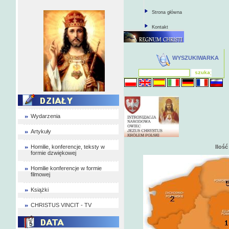
Strona główna
Kontakt
WYSZUKIWARKA
Wydarzenia
Artykuły
Homilie, konferencje, teksty w
Iloś
formie dzwiękowej
Homilie konferencje w formie
filmowej
Książki
CHRISTUS VINCIT - TV