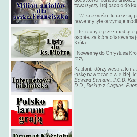
towarzyszyli tej osobie do ko
W zależności ile razy się p
nowenny tyle otrzymuje modl
Te zdobyte przez modlącego
osobie, za którą ofiarowana
Króla.
Nowennę do Chrystusa Król
razy.
Kapłani, którzy wesprą to n
łaskę nawracania wielkiej li
Edward Santana, J.C.D. Kan
D.D., Biskup z Caguas, Puert