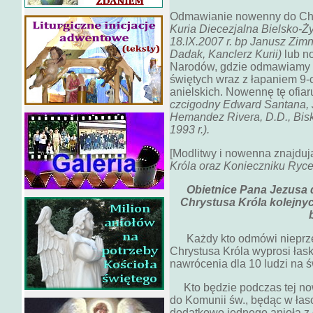
Odmawianie nowenny do Chry
Kuria Diecezjalna Bielsko-Ży
18.IX.2007 r. bp Janusz Zimn
Dadak, Kanclerz Kurii)
lub n
Narodów, gdzie odmawiamy n
świętych wraz z łapaniem 9-
anielskich. Nowennę tę ofia
czcigodny Edward Santana, 
Hemandez Rivera, D.D., Bisk
1993 r.).
[Modlitwy i nowenna znajduj
Króla oraz Konieczniku Ryce
Obietnice Pana Jezusa
Chrystusa Króla kolejnyc
Każdy kto odmówi nieprzer
Chrystusa Króla wyprosi łask
nawrócenia dla 10 ludzi na ś
Kto będzie podczas tej now
do Komunii św., będąc w łas
dodatkowo jednego anioła z 