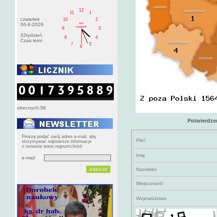
12
11
1
czwartek
10
2
AM
06-8-2026
czwartek
9
3
32tydzień
8
4
Czas letni
7
5
6
obecnych:56
Potwierdze
Proszę podać swój adres e-mail, aby
Płeć
otrzymywać najnowsze informacje
o serwisie www.regnumchristi
Imię
e-mail
Nazwisko
Miejscowość
Województwo