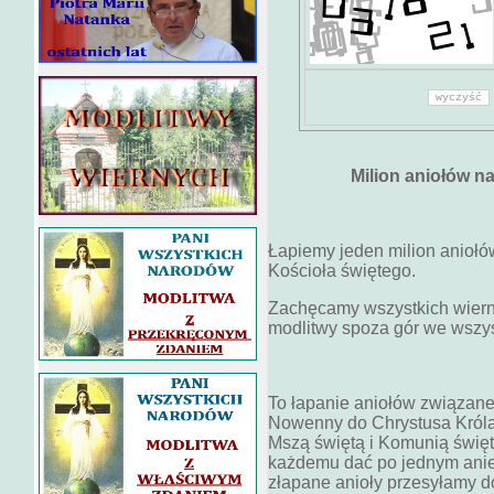
Milion aniołów n
Łapiemy jeden milion anioł
Kościoła świętego.
Zachęcamy wszystkich wiern
modlitwy spoza gór we wszys
To łapanie aniołów związan
Nowenny do Chrystusa Króla 
Mszą świętą i Komunią święt
każdemu dać po jednym aniel
złapane anioły przesyłamy do