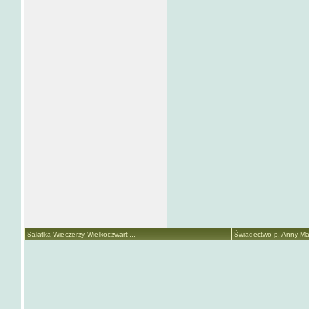
Sałatka Wieczerzy Wielkoczwart ...
Świadectwo p. Anny Mari