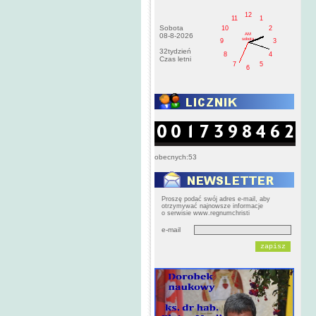
12
11
1
Sobota
10
2
AM
08-8-2026
sobota
9
3
32tydzień
8
4
Czas letni
7
5
6
obecnych:53
Proszę podać swój adres e-mail, aby
otrzymywać najnowsze informacje
o serwisie www.regnumchristi
e-mail