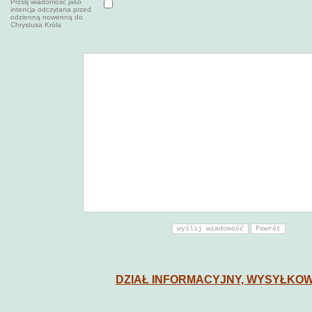
Przślij wiadomość jako
intencja odczytana przed
odzienną nowenną do
Chrystusa Króla
DZIAŁ INFORMACYJNY, WYSYŁKOW