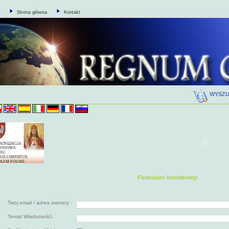
Strona główna
Kontakt
WYSZ
Formularz kontakowy:
Twoj email / adres zwrotny :
Temat Wiadomośći: