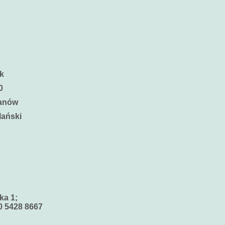
ek
0
lanów
lański
ka 1;
 5428 8667