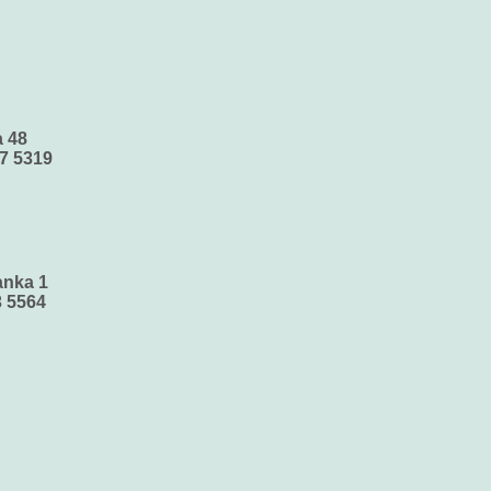
a 48
7 5319
anka 1
03 5564