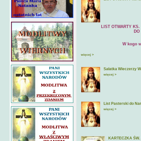
LIST OTWARTY KS. DR H
DO EPISKOPA
W kogo wie
więcej >
Sałatka Wieczerzy W
więcej >
List Pasterski do Na
więcej >
KARTECZKA ŚW.