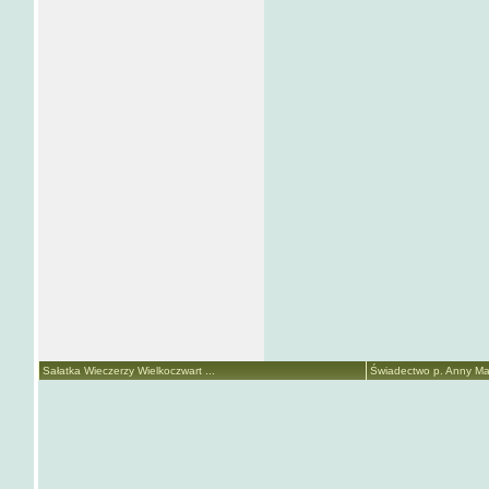
Sałatka Wieczerzy Wielkoczwart ...
Świadectwo p. Anny Mari