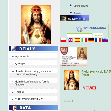
Strona główna
Kontakt
WYSZUKIWARKA
Wydarzenia
Artykuły
Homilie, konferencje, teksty w
Pielgrzymka do NAJU
formie dzwiękowej
Świat
Homilie konferencje w formie
filmowej
NOWE!
Książki
CHRISTUS VINCIT - TV
więcej >