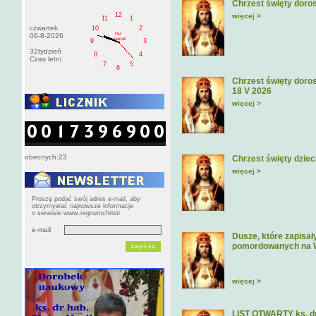
Chrzest święty doros
12
więcej >
11
1
czwartek
10
2
PM
06-8-2026
czwartek
9
3
32tydzień
8
4
Czas letni
7
5
6
Chrzest święty doros
18 V 2026
więcej >
obecnych:23
Chrzest święty dziec
więcej >
Proszę podać swój adres e-mail, aby
otrzymywać najnowsze informacje
o serwisie www.regnumchristi
e-mail
Dusze, które zapisa
pomordowanych na 
więcej >
LIST OTWARTY ks. dr 