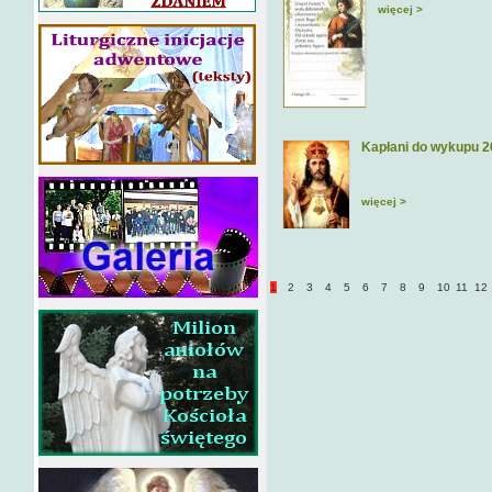
więcej >
Kapłani do wykupu 
więcej >
1
2
3
4
5
6
7
8
9
10
11
12