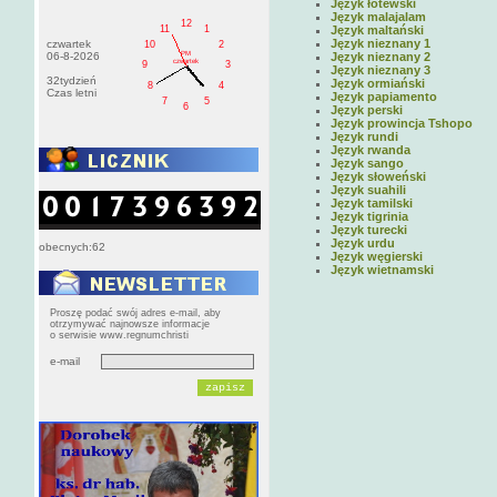
Język łotewski
Język malajalam
12
11
1
Język maltański
Język nieznany 1
czwartek
10
2
PM
06-8-2026
Język nieznany 2
czwartek
9
3
Język nieznany 3
32tydzień
Język ormiański
8
4
Czas letni
Język papiamento
7
5
6
Język perski
Język prowincja Tshopo
Język rundi
Język rwanda
Język sango
Język słoweński
Język suahili
Język tamilski
Język tigrinia
Język turecki
Język urdu
obecnych:62
Język węgierski
Język wietnamski
Proszę podać swój adres e-mail, aby
otrzymywać najnowsze informacje
o serwisie www.regnumchristi
e-mail