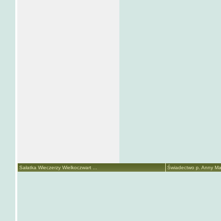
Sałatka Wieczerzy Wielkoczwart ...
Świadectwo p. Anny Mari