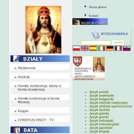
Strona główna
Kontakt
WYSZUKIWARKA
Wydarzenia
Artykuły
Homilie, konferencje, teksty w
formie dzwiękowej
Język polski
Język aramejski
Homilie konferencje w formie
Język bułgarski
filmowej
Język chiński tradycyjny
Język chiński uproszczony
Język duński
Książki
Język ganda
Język grecki
CHRISTUS VINCIT - TV
Język hebrajski
Język indonezyjski
Język japoński
Język lingala