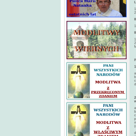
1
2
1
1
2
M
a
b
d
w
a
b
c
p
m
(
d