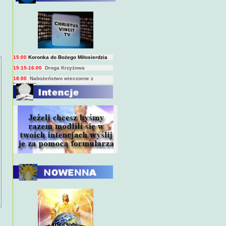
BIEŻĄCY PROGRAM TRANSMISJI
BEZPOŚREDNICH
(na żywo)
7:00
Msza święta
15:00
Koronka do Bożego Miłosierdzia
15:15-16:00
Droga Krzyżowa
18:00
Nabożeństwo wieczorne z
kazaniem
10:00
Niedzielna Msza święta w miarę
możliwości ks. Piotra