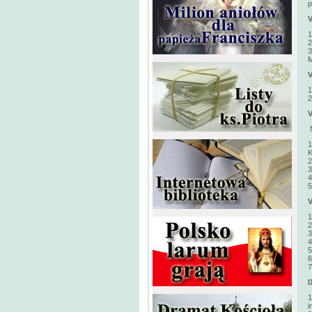
p
1
2
3
M
1
2
N
1
K
2
3
4
5
1
2
3
4
5
6
7
I
1
i