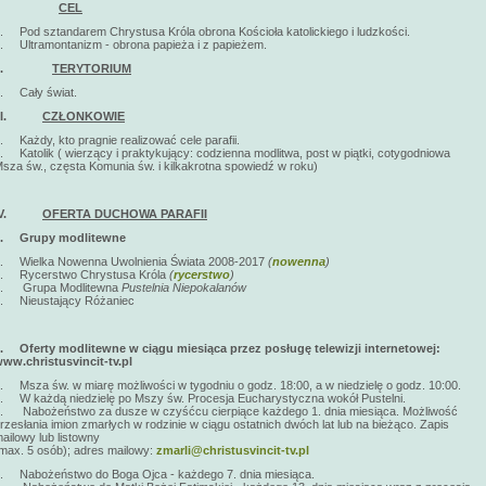
I.
CEL
. Pod sztandarem Chrystusa Króla obrona Kościoła katolickiego i ludzkości.
. Ultramontanizm - obrona papieża i z papieżem.
II.
TERYTORIUM
. Cały świat.
III.
CZŁONKOWIE
. Każdy, kto pragnie realizować cele parafii.
. Katolik ( wierzący i praktykujący: codzienna modlitwa, post w piątki, cotygodniowa
sza św., częsta Komunia św. i kilkakrotna spowiedź w roku)
IV.
OFERTA DUCHOWA PARAFII
1.
Grupy modlitewne
. Wielka Nowenna Uwolnienia Świata 2008-2017
(
nowenna
)
. Rycerstwo Chrystusa Króla
(
rycerstwo
)
c. Grupa Modlitewna
Pustelnia Niepokalanów
. Nieustający Różaniec
2.
Oferty modlitewne w ciągu miesiąca przez posługę telewizji internetowej:
ww.christusvincit-tv.pl
. Msza św. w miarę możliwości w tygodniu o godz. 18:00, a w niedzielę o godz. 10:00.
. W każdą niedzielę po Mszy św. Procesja Eucharystyczna wokół Pustelni.
. Nabożeństwo za dusze w czyśćcu cierpiące każdego 1. dnia miesiąca. Możliwość
rzesłania imion zmarłych w rodzinie w ciągu ostatnich dwóch lat lub na bieżąco. Zapis
ailowy lub listowny
max. 5 osób); adres mailowy:
zmarli@christusvincit-tv.pl
. Nabożeństwo do Boga Ojca - każdego 7. dnia miesiąca.