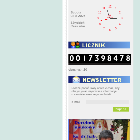
12
11
1
Sobota
10
2
AM
08-8-2026
sobota
9
3
32tydzień
8
4
Czas letni
7
5
6
obecnych:20
Proszę podać swój adres e-mail, aby
otrzymywać najnowsze informacje
o serwisie www.regnumchristi
e-mail