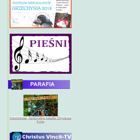
Internetowa, personalna parafia Chrystusa
Króla