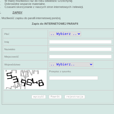
. W miarę możliwości raz do roku odwiedzić Grzechynię.
. Dobrowolne wsparcie materialne.
. Czasami skorzystanie z naszych stron internetowych i telewizji.
X.
ZAPISY
. Możliwość zapisu do parafii internetowej poniżej.
Zapis do INTERNETOWEJ PARAFII
Płeć
Imię
Nazwisko
Miejscowość
Województwo
Przepisz z rysunku