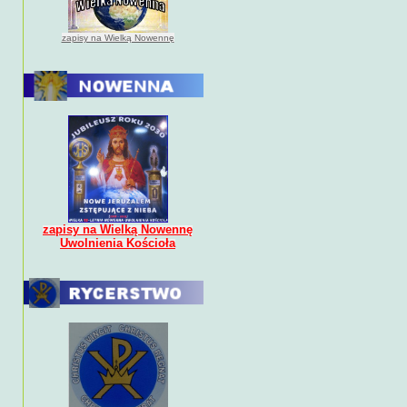
zapisy na Wielką Nowennę
zapisy na Wielką Nowennę
Uwolnienia Kościoła