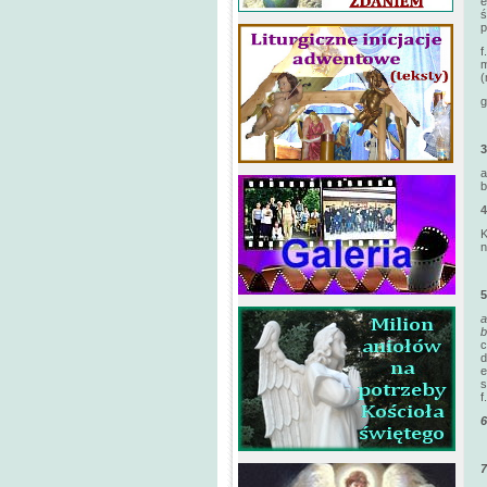
e
ś
p
f
m
(
g
a
b
K
n
c
d
e
s
f