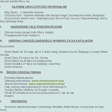
odczas każdej Mszy św.
V.
GŁÓWNE UROCZYSTOŚCI PATRONALNE
. Bóg Ojciec - 1 niedziela sierpnia.
. Chrystus Król - ostatnia niedziela roku liturgicznego ( przeważnie koniec listopada).
. Uroczystość dwóch serc: Najświętszego Serca Pana Jezusa i Niepokalanego Serca
aryi (jednego dnia).
VI.
NADRZĘDNE CELE POBOŻNOŚCIOWE
. Obrona tradycyjnego kultu Mszy świętej.
. Propagowanie kultu świętych.
VII.
OBRONA CHRZEŚCIJAŃSKIEGO WYMIARU ŻYCIA KATOLIKÓW
a przykład:
. Dzień Matki nie 26 maja, ale w 2 dzień świąt Zesłania Ducha Świętego w święto Matki
ościoła.
. Dzień Ojca 19 marca na św. Józefa.
. Dzień Babci na 26 lipca na świętą Annę.
. Dzień Dziadka 27 lipca na świętego Joachima.
. Dzień Dziecka.
VIII.
ŚRODKI ODDZIAŁYWANIA
. Pustelnia Niepokalanów
. Telewizja internetowa:
www.christusvincit-tv.pl
. Strona internetowa:
www.regnumchristi.com.pl
. Cały szereg zaprzyjaźnionych stron internetowych.
. Tysiące filmów i filmików na Google i youtube.
. Około 50 rekolekcji na dvd przekazywanych z rąk do rąk.
. Książki.
X.
OBOWIĄZKI
. Noszenie niemasońskiego Cudownego Medaliku Matki Bożej i zachęcanie do tego
nnych.