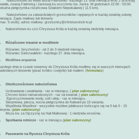
. Nabożeństwo do Matki Bożej Fatimskiej - każdego 13. dnia miesiąca wraz z procesją
wiatła, zwaną Fatimską i Jackową ku uczczeniu św. Jacka. W godzinach 22:00 - 03:00
okutna pielgrzymka różańcowa Szlakiem Niepokalanej ( 11.5 km).
. Nabożeństwo za zatwardziałych grzeszników i opętanych w każdą ostatnią sobotę
iesiąca. Zapis mailowy lub listowny
max. 5 osób); adres mailowy: grzesznicy@christusvincit-tv.pl
. Nabożeństwo ku czci Chrystusa Króla w każdą ostatnią niedzielę miesiąca.
3.
Różańcowe trwanie w modlitwie
. Różaniec Jerychoński - od 2 do 3 niedzieli miesiąca.
. Różaniec Gietrzwałdzki - każdego 27. dnia miesiąca.
4.
Modlitwa wsparcia
ażdego dnia w czasie nowenny do Chrystusa Króla modlimy się w waszych intencjach
adesłanych listownie (pisać krótko i zwięźle) lub mailem: (
formularz
)
5.
Okolicznościowe nabożeństwa
a.
Uzdrawiania i uwalniania - raz w miesiącu.
(
plan całoroczny
)
b.
Chrzest dzieci nienarodzonych - raz na kwartał.
(
plan całoroczny
)
. Egzorcyzmowanie wody, soli i oleju - raz w miesiącu.
. Sierpniowa, piesza, nocna pielgrzymka do Kalwarii po 15 sierpnia.
. Wspólnota Wspólnot - wszystkie możliwe jubileusze kończące się na 5 lub 0 - 15
ierpnia.
(
plan całoroczny
)
. Msza św. za Ojczyznę na Hali Malinowej - 1 niedziela września.
6.
Spotkania rolnicze
- raz w miesiącu
(
plan całoroczny
)
7.
Pasowanie na Rycerza Chrystusa Króla