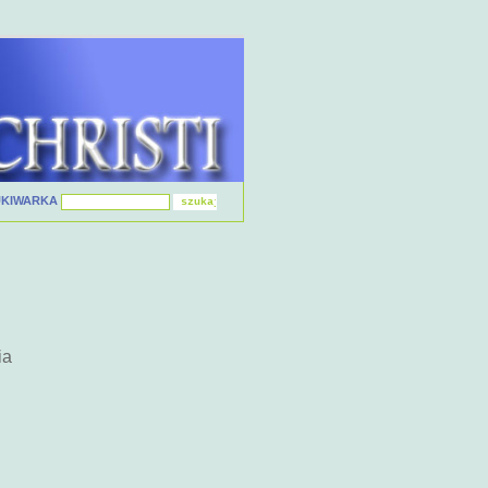
UKIWARKA
ia