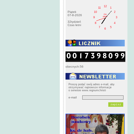
12
11
1
Piątek
10
2
PM
07-8-2026
pištek
9
3
32tydzień
8
4
Czas letni
7
5
6
obecnych:56
Proszę podać swój adres e-mail, aby
otrzymywać najnowsze informacje
o serwisie www.regnumchristi
e-mail