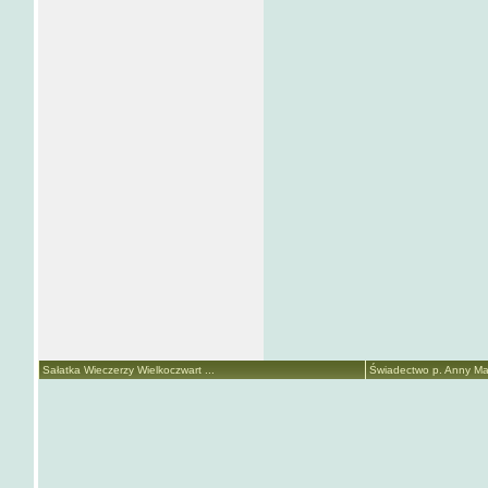
Sałatka Wieczerzy Wielkoczwart ...
Świadectwo p. Anny Mari