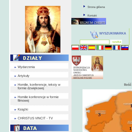
Strona główna
Kontakt
WYSZUKIWARKA
Wydarzenia
Artykuły
Homilie, konferencje, teksty w
Iloś
formie dzwiękowej
Homilie konferencje w formie
filmowej
Książki
CHRISTUS VINCIT - TV