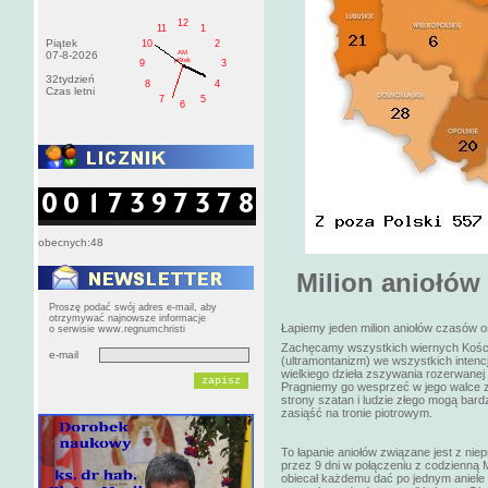
12
11
1
Piątek
10
2
AM
07-8-2026
pištek
9
3
32tydzień
8
4
Czas letni
7
5
6
obecnych:48
Milion aniołów
Proszę podać swój adres e-mail, aby
otrzymywać najnowsze informacje
Łapiemy jeden milion aniołów czasów o
o serwisie www.regnumchristi
Zachęcamy wszystkich wiernych Kościo
e-mail
(ultramontanizm) we wszystkich intenc
wielkiego dzieła zszywania rozerwanej 
Pragniemy go wesprzeć w jego walce z
strony szatan i ludzie złego mogą bard
zasiąść na tronie piotrowym.
To łapanie aniołów związane jest z n
przez 9 dni w połączeniu z codzienną
obiecał każdemu dać po jednym aniele z