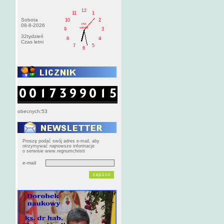
12
11
1
Sobota
10
2
PM
08-8-2026
sobota
9
3
32tydzień
8
4
Czas letni
7
5
6
obecnych:53
Proszę podać swój adres e-mail, aby
otrzymywać najnowsze informacje
o serwisie www.regnumchristi
e-mail