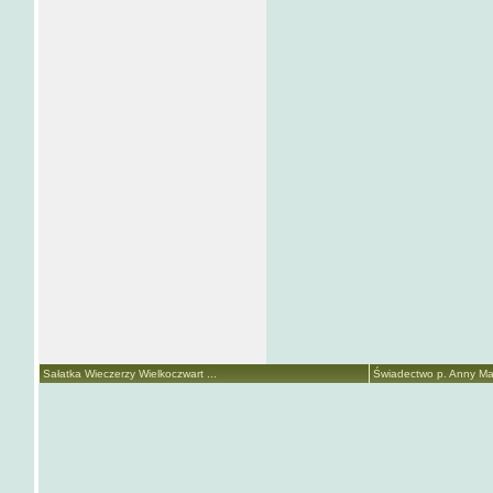
Sałatka Wieczerzy Wielkoczwart ...
Świadectwo p. Anny Mari