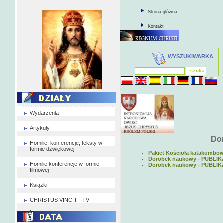
Strona główna
Kontakt
WYSZUKIWARKA
Wydarzenia
Artykuły
Do
Homilie, konferencje, teksty w
formie dzwiękowej
Pakiet Kościoła katakumbo
Dorobek naukowy - PUBLI
Homilie konferencje w formie
Dorobek naukowy - PUBLI
filmowej
Książki
CHRISTUS VINCIT - TV