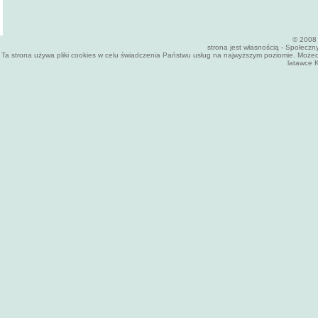
© 2008 
strona jest własnością - Społecz
Ta strona używa pliki cookies w celu świadczenia Państwu usług na najwyższym poziomie. Może
latawce K