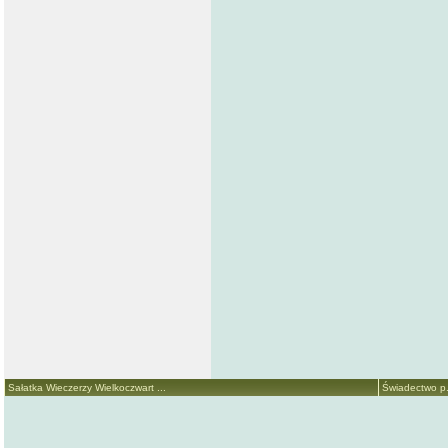
Sałatka Wieczerzy Wielkoczwart ...
Świadectwo p. 