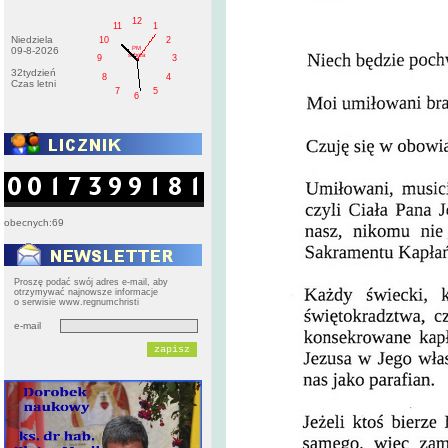
12
11
1
Niedziela
10
2
PM
09-8-2026
sobota
9
3
32tydzień
8
4
Czas letni
7
5
6
obecnych:69
Proszę podać swój adres e-mail, aby
otrzymywać najnowsze informacje
o serwisie www.regnumchristi
e-mail