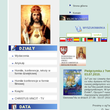
Strona główna
Kontakt
WYSZUKIWARKA
Wydarzenia
Artykuły
Homilie, konferencje, teksty w
Pielgrzymka z ?om
formie dzwiękowej
03.07.2010.
Ju? po raz czwarty da
Homilie konferencje w formie
co roku dystans mi?d
filmowej
naszej pielgrzymce ucz
do ka?dej parafii dota
pielgrzymkowym. W tym
Książki
Polsk?, Ojczyzn? nasz
Zapraszamy wszystkich
Gietrzwa?du w dniach 27.06 - 03.07.201
CHRISTUS VINCIT - TV
Prosimy o zg?a
- O. Jan Pa