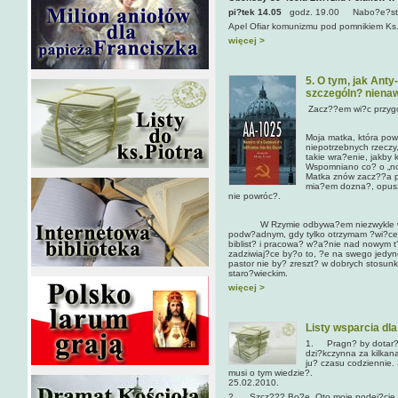
pi?tek 14.05
godz. 19.00 Nabo?e?stwo
Apel Ofiar komunizmu pod pomnikiem Ks.
więcej >
5. O tym, jak Ant
szczególn? niena
Zacz??em wi?c przygo
Moja matka, która powr
niepotrzebnych rzeczy
takie wra?enie, jakb
Wspomniano co? o „no
Matka znów zacz??a p?
mia?em dozna?, opuszc
nie powróc?.
W Rzymie odbywa?em niezwykle wci?g
podw?adnym, gdy tylko otrzymam ?wi?ceni
biblist? i pracowa? w?a?nie nad nowym t
zadziwiaj?ce by?o to, ?e na swego jedy
pastor nie by? zreszt? w dobrych stosu
staro?wieckim.
więcej >
Listy wsparcia dla
1. Pragn? by dotar?
dzi?kczynna za kilkana
ju? czasu codziennie. 
musi o tym wiedzie?.
25.02.2010.
2. Szcz??? Bo?e. Oto moje podej?cie do