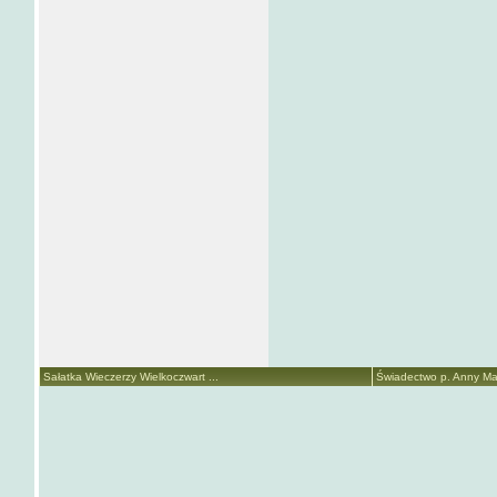
Sałatka Wieczerzy Wielkoczwart ...
Świadectwo p. Anny Mari