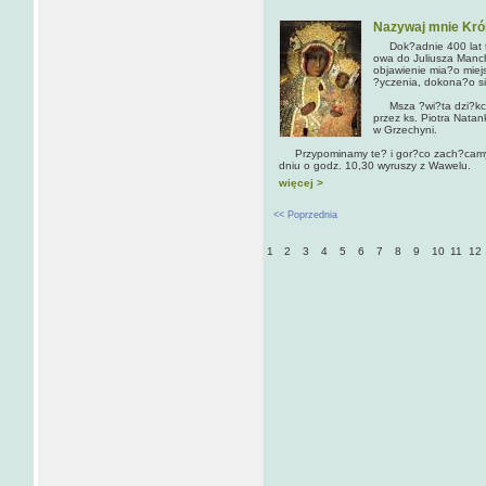
Nazywaj mnie Kró
Dok?adnie 400 lat te
owa do Juliusza Manch
objawienie mia?o miej
?yczenia, dokona?o si
Msza ?wi?ta dzi?kczy
przez ks. Piotra Nata
w Grzechyni.
Przypominamy te? i gor?co zach?camy d
dniu o godz. 10,30 wyruszy z Wawelu.
więcej >
<< Poprzednia
1
2
3
4
5
6
7
8
9
10
11
12