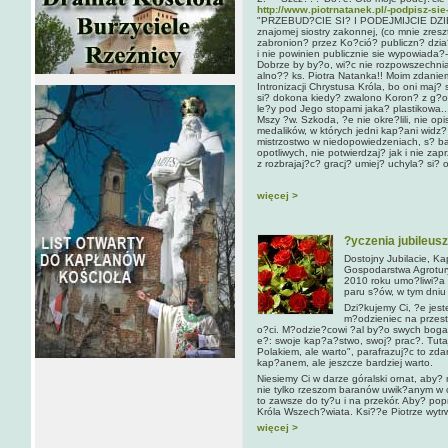
http://www.piotrnatanek.pl/-podpisz-sie
"PRZEBUD?CIE SI? I PODEJMIJCIE DZI
znajomej siostry zakonnej, (co mnie zresz
zabronion? przez Ko?ció? publiczn? dzia
i nie powinien publicznie sie wypowiada
Dobrze by by?o, wi?c nie rozpowszechnia
alno?? ks. Piotra Natanka!! Moim zdanie
Intronizacji Chrystusa Króla, bo oni maj?
si? dokona kiedy? zwalono Koron? z g?o
le?y pod Jego stopami jaka? plastikowa..
Mszy ?w. Szkoda, ?e nie okre?lili, nie op
medalików, w których jedni kap?ani widz? 
mistrzostwo w niedopowiedzeniach, s? ba
opotliwych, nie potwierdzaj? jak i nie z
z rozbrajaj?c? gracj? umiej? uchyla? si? 
więcej >
?yczenia jubileusz
Dostojny Jubilacie, K
Gospodarstwa Agrotury
2010 roku umo?liwi?a 
paru s?ów, w tym dniu
Dzi?kujemy Ci, ?e jest
m?odzieniec na przest
o?ci. M?odzie?cowi ?al by?o swych bogac
e?: swoje kap?a?stwo, swoj? prac?. Tut
Polakiem, ale warto", parafrazuj?c to zd
kap?anem, ale jeszcze bardziej warto.
Niesiemy Ci w darze góralski ornat, aby
nie tylko rzeszom baranów uwik?anym w c
to zawsze do ty?u i na przekór. Aby? po
Króla Wszech?wiata. Ksi??e Piotrze wytrw
więcej >