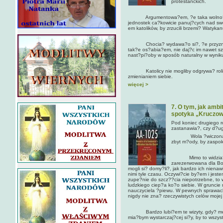
protestanckich.
Argumentowa?em, ?e taka wolno?? ow
jednostek ca?kowicie panuj?cych nad s
em katolików, by zrzucili brzemi? Watykan
Chocia? wydawa?o si?, ?e przyznaj? 
tak?e os?abia?em, nie daj?c im nawet sza
nast?pi?oby w sposób naturalny w wyniku
Katolicy nie mogliby odgrywa? roli arbi
zmienianiem siebie.
więcej >
7. O tym, jak ambi
spotyka „Kruczow
Pod koniec drugiego 
zastanawia?, czy d?u
Wola ?wiczona w sa
zbyt m?ody, by zaspok
Mimo to widzia?em,
zarezerwowana dla Bo
mogli si? domy?li?, jak bardzo ich niena
nimi tyle czasu. Oczywi?cie by?em i jest
zupe?nie do szcz??cia niepotrzebne, to
ludzkiego ciep?a ko?o siebie. W grunci
nauczyciela ?piewu. W pewnych sprawach
nigdy nie zna? rzeczywistych celów mojej m
Bardzo lubi?em te wizyty, gdy? mog
mia?bym wystarczaj?cej si?y, by to wszys