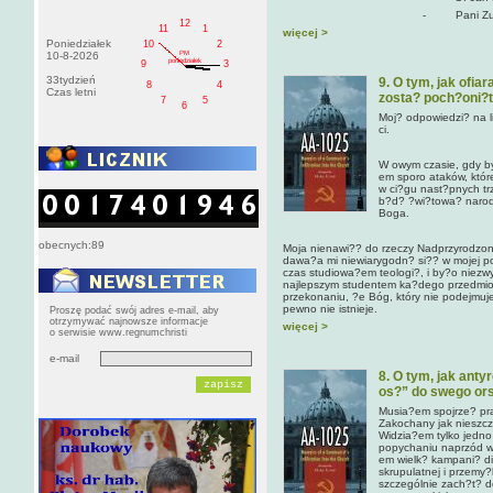
- Pani Zuza
12
11
1
więcej >
Poniedziałek
10
2
PM
10-8-2026
poniedziałek
9
3
33tydzień
9. O tym, jak ofia
8
4
Czas letni
zosta? poch?oni?ta
7
5
6
Moj? odpowiedzi? na l
ci.
W owym czasie, gdy byl
em sporo ataków, któ
w ci?gu nast?pnych trz
b?d? ?wi?towa? narod
Boga.
obecnych:89
Moja nienawi?? do rzeczy Nadprzyrodzon
dawa?a mi niewiarygodn? si?? w mojej p
czas studiowa?em teologi?, i by?o niezwy
najlepszym studentem ka?dego przedmiot
przekonaniu, ?e Bóg, który nie podejmuj
pewno nie istnieje.
Proszę podać swój adres e-mail, aby
otrzymywać najnowsze informacje
więcej >
o serwisie www.regnumchristi
e-mail
8. O tym, jak ant
os?” do swego or
Musia?em spojrze? pra
Zakochany jak nieszcz
Widzia?em tylko jedno 
popychaniu naprzód wi
em wielk? kampani? di
skrupulatnej i przemy?
szczególnie zach?t? d