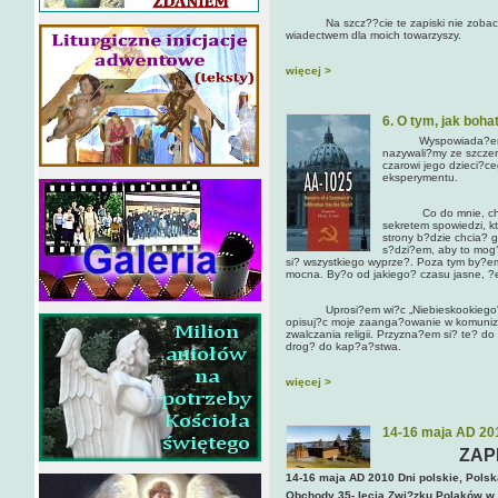
Na szcz??cie te zapiski nie zobacz? 
wiadectwem dla moich towarzyszy.
więcej >
6. O tym, jak boh
Wyspowiada?em si? 
nazywali?my ze szczer
czarowi jego dzieci?
eksperymentu.
Co do mnie, chcia?
sekretem spowiedzi, kt
strony b?dzie chcia? 
s?dzi?em, aby to mog
si? wszystkiego wyprze?. Poza tym by?em
mocna. By?o od jakiego? czasu jasne, ?e 
Uprosi?em wi?c „Niebieskookiego", b
opisuj?c moje zaanga?owanie w komunizm
zwalczania religii. Przyzna?em si? te? d
drog? do kap?a?stwa.
więcej >
14-16 maja AD 201
ZAP
14-16 maja AD 2010 Dni polskie, Pols
Obchody 35- lecia Zwi?zku Polaków w