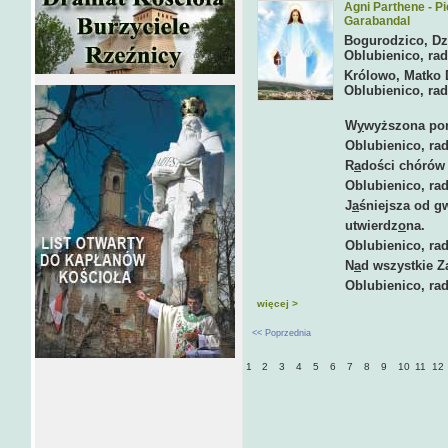
Agni Parthene - P
Garabandal
Bogurodzico, Dz
Oblubienico, rad
Królowo, Matko 
Oblubienico, rad
W
y
wyższona po
Oblubienico, raduj
R
a
dości chórów 
Oblubienico, raduj 
J
a
śniejsza od g
utwierdz
o
na.
Oblubienico, raduj 
N
a
d wszystkie Z
Oblubienico, raduj 
więcej >
<< Poprzednia
1
2
3
4
5
6
7
8
9
10
11
12