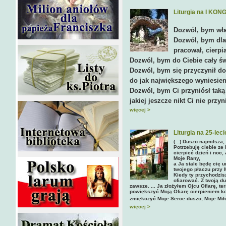
Liturgia na I KO
Dozwól, bym wła
Dozwól, bym dla C
pracował, cierpia
Dozwól, bym do Ciebie cały św
Dozwól, bym się przyczynił do
do jak największego wyniesien
Dozwól, bym Ci przyniósł taką
jakiej jeszcze nikt Ci nie przyn
więcej >
Liturgia na 25-l
(...) Duszo najmilsz
Potrzebuję ciebie ze
cierpieć dzień i noc,
Moje Rany,
a Ja stale będę cię 
twojego płaczu przy 
Kiedy ty przychodzis
ofiarować. Z twoją d
zawsze. ... Ja złożyłem Ojcu Ofiarę, te
powiększyć Moją Ofiarę cierpieniem k
zmiękczyć Moje Serce duszo, Moje Miło
więcej >