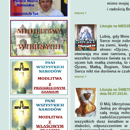
mimo mojej grzesznoś
i radością Boga.
więcej >
Liturgia na NIEDZ
Lubię, gdy Mnie
Serce moje zobo
na ziemi, kiedy
słowo: «Ojcze»,
otwierają mu swe ramiona, p
wszelkie rozkosze świata są n
ojcem lub matką ziemską, to 
Ojcem, Matką, Bogiem, Stw
Sercu nikt nie dorówna w czuło
więcej >
Liturgia na ŚW
dnia 06.07.2014r.
O Mój Ukrzyżowa
Jedną po drugie
całą moją miło
zadośćuczyni
wszystkich dusz światłem w 
słabości, odpuszczeniem w