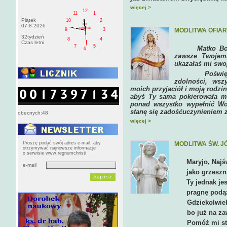
więcej >
12
11
1
Piątek
10
2
PM
07-8-2026
czwartek
MODLITWA OFIA
9
3
32tydzień
8
4
Czas letni
7
5
Matko Boga i 
6
zawsze Twojem
ukazałaś mi swo
Poświęcam Ci
zdolności, wsz
moich przyjaciół i moją rodzin
abyś Ty sama pokierowała m
ponad wszystko wypełnić W
stanę się zadośćuczynieniem z
obecnych:48
więcej >
Proszę podać swój adres e-mail, aby
MODLITWA ŚW. J
otrzymywać najnowsze informacje
o serwisie www.regnumchristi
Maryjo, Najś
e-mail
jako grzesznik,
Ty jednak jeste
pragnę podążać
Gdziekolwiek się uda
bo już na zawsze prag
Pomóż mi stać się po