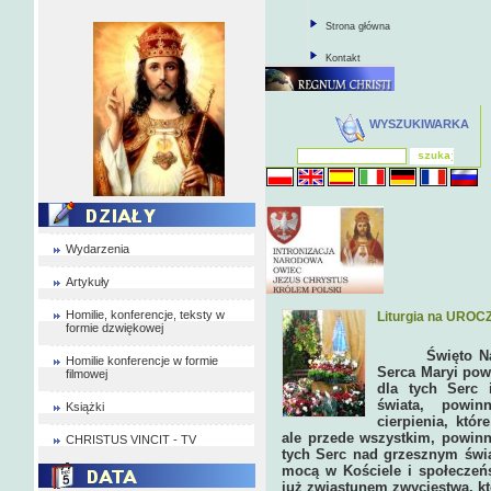
Strona główna
Kontakt
WYSZUKIWARKA
Wydarzenia
Artykuły
Homilie, konferencje, teksty w
Liturgia na UROC
formie dzwiękowej
Święto Naj
Homilie konferencje w formie
Serca Maryi pow
filmowej
dla tych Serc 
świata, powin
Książki
cierpienia, któr
ale przede wszystkim, powinn
CHRISTUS VINCIT - TV
tych Serc nad grzesznym świ
mocą w Kościele i społeczeń
już zwiastunem zwycięstwa, kt