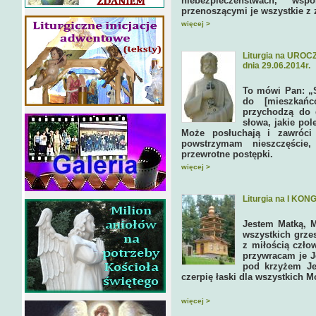
niebezpieczeństwach, w
przenoszącymi je wszystkie z 
więcej >
Liturgia na URO
dnia 29.06.2014r.
To mówi Pan: „
do [mieszkańc
przychodzą do 
słowa, jakie pol
Może posłuchają i zawróci
powstrzymam nieszczęście
przewrotne postępki.
więcej >
Liturgia na I KO
Jestem Matką, M
wszystkich grze
z miłością czło
przywracam je J
pod krzyżem Je
czerpię łaski dla wszystkich M
więcej >