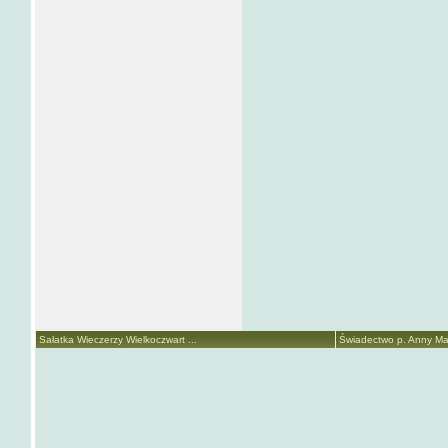
Sałatka Wieczerzy Wielkoczwart ...
Świadectwo p. Anny Mari