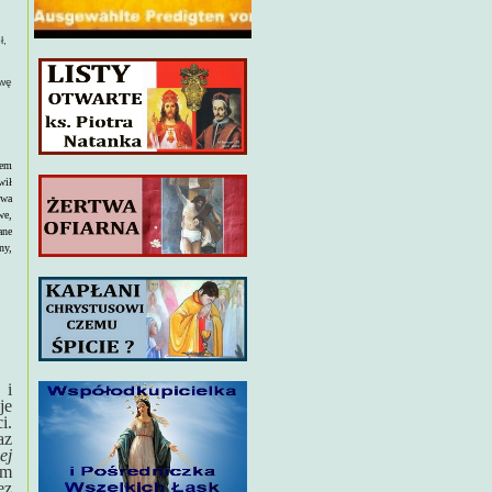
ł,
twę
tem
wił
twa
we,
ane
ny,
 i
je
i.
az
ej
ym
ez