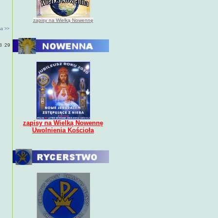
zapisy na Wielką Nowennę
a >>
8
29
zapisy na Wielką Nowennę
Uwolnienia Kościoła