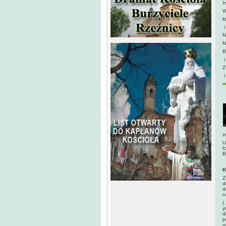
I
W
k
i
N
N
B
i
Z
i
w
z
U
l
B
K
Z
d
d
n
(
y
d
p
n