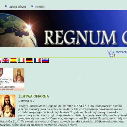
Strona główna
Kontakt
WYSZ
ŻERTWA OFIARNA
NIEWOLNIK
Święty Ludwik Maria Grignion de Montfort (1673-1716) to „owładnięcie" określa
jeszcze mocniej, jako niewolnicze kajdany. Dla chrześcijanina bowiem nie ma nic
chwalebniejszego niż te okowy Jezusa Chrystusa. Te okowy darzą człowieka
prawdziwą wolnością i przykuwa­ją węzłem miłości i przywiązania. Wspomniany świę
powołuje się na proroka Ozeasza, którego ustami Bóg mówi: Przyciągnę ich więza
i­łości (Oz 11,4). To trwanie w okowach Chrystusowych jest dla człowieka źródłem tysiąckrotnego
zczęścia, które staje się udziałem niewolnika Jezusa i Maryi.