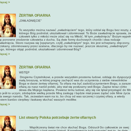
ięcej >
ŻERTWA OFIARNA
„OWŁADNIĘCIE"
To wszystko można nazwać „owładnięciem" tego, który oddał się Bogu bez reszty, 
którego Bóg podniósł, ukształtował i zdomino­wał. To Boże zawładnięcie sprawia, ż
człowiek tylko z miłości może zdać się na Miłość. W tym „owładnięciu" Bożym wypeł
ię ponowne zrodzenie człowieka z ducha.
Są dwie formy duchowych chorób i dwa rodzaje
władnięcia. Skoro nazywa się [opętanym, czyli] „owładniętym" tego, kto jest schwytany, dręczony,
ciskany, zdominowany przez szatana, dlaczego by nie nazwać, jeszcze słuszniej, „owładniętym"
ego, którego objął, podniósł, ukształtował i zdominował Bóg?
ięcej >
ŻERTWA OFIARNA
WSTĘP
Drogiemu Czytelnikowi, a przede wszystkim prostemu ludowi, oddaję do dyspozycji
małą broszurę, w której pragnę zachęcić was do uczynienia z siebie niewolników
Boga w darze żertwy ofiarnej. Ta ofiara ma być zadośćuczynieniem Bogu, a zaraz
ofiarą za nasz naród polski, aby stał się posłuszny woli Boga: Zapisz teraz córko
słowa dla Mojego kapłana. Powiesz temu ludowi, aby się nie lękał przystąpić do Mn
o jeśli to uczyni, zdobędzie wielką przede Mną zasługę i będzie miał pra­wo żądać ode Mnie życia
la swego narodu. Tak, zezwalam wam na to, bo chcę od was szczerej i czystej ofiary, a wtedy
estem bardzo cierpliwy i łaskawy słuchać waszych modlitw.
ięcej >
List otwarty Polska potrzebuje żertw ofiarnych
Współczesny świat nie chce słuchać Boga. Odrzucił Go całkowicie ze swej
rzeczywistości i z kart swojej historii. Konsekwencją tych posunięć jest to, że dwie