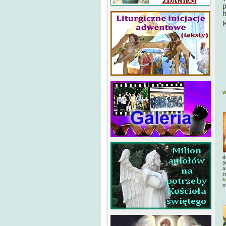
p
b
w
d
(
a
ź
k
o