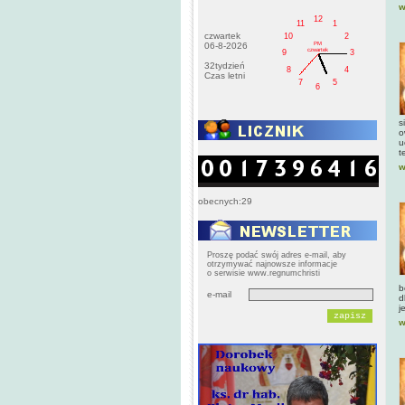
w
12
11
1
czwartek
10
2
PM
06-8-2026
czwartek
9
3
32tydzień
8
4
Czas letni
7
5
6
s
o
u
t
w
obecnych:29
Proszę podać swój adres e-mail, aby
otrzymywać najnowsze informacje
o serwisie www.regnumchristi
b
e-mail
d
j
w