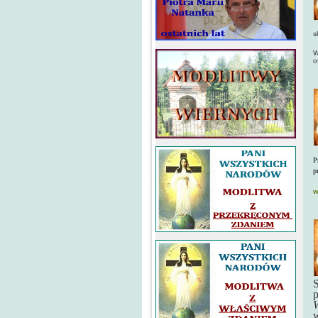
C
s
D
W
o
P
p
w
S
W
w