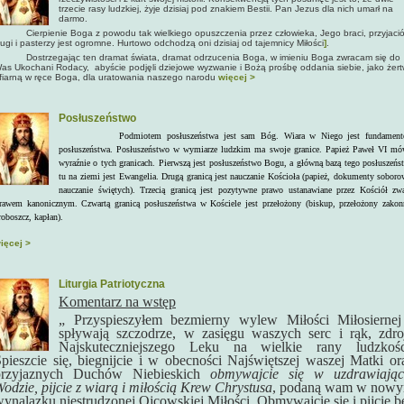
trzecie rasy ludzkiej, żyje dzisiaj pod znakiem Bestii. Pan Jezus dla nich umarł na
darmo
.
ierpienie Boga z powodu tak wielkiego opuszczenia przez człowieka, Jego braci, przyjació
ługi i pasterzy jest ogromne. Hurtowo odchodzą oni dzisiaj od tajemnicy Miłości
]
.
ostrzegając ten dramat świata, dramat odrzucenia Boga, w imieniu Boga zwracam się do
as Ukochani Rodacy, abyście podjęli dziejowe wyzwanie i Bożą prośbę oddania siebie, jako żer
fiarną w ręce Boga, dla uratowania naszego narodu
więcej >
Posłuszeństwo
Podmiotem posłuszeństwa jest sam Bóg. Wiara w Niego jest fundamen
posłuszeństwa. Posłuszeństwo w wymiarze ludzkim ma swoje granice. Papież Paweł VI mó
wyraźnie o tych granicach. Pierwszą jest posłuszeństwo Bogu, a główną bazą tego posłuszeńs
tu na ziemi jest Ewangelia. Drugą granicą jest nauczanie Kościoła (papież, dokumenty soboro
nauczanie świętych). Trzecią granicą jest pozytywne prawo ustanawiane przez Kościół zw
rawem kanonicznym. Czwartą granicą posłuszeństwa w Kościele jest przełożony (biskup, przełożony zakon
roboszcz, kapłan).
ięcej >
Liturgia Patriotyczna
Komentarz na wstęp
„ Przyspieszyłem bezmierny wylew Miłości Miłosiernej
spływają szczodrze, w zasięgu waszych serc i rąk, zdro
Najskuteczniejszego Leku na wielkie rany ludzkośc
pieszcie się, biegnijcie i w obecności Najświętszej waszej Matki or
przyjaznych Duchów Niebieskich
obmywajcie się w uzdrawiając
odzie, pijcie z wiarą i miłością Krew Chrystusa
, podaną
wam w now
ynalazku niestrudzonej Ojcowskiej Miłości. Obmywajcie się i pijcie b