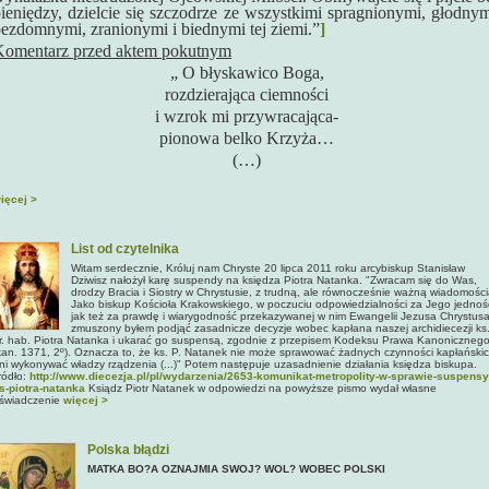
ieniędzy, dzielcie się szczodrze ze wszystkimi spragnionymi, głodnym
ezdomnymi, zranionymi i biednymi tej ziemi.”
]
Komentarz przed aktem pokutnym
„ O błyskawico Boga,
rozdzierająca ciemności
i wzrok mi przywracająca-
pionowa belko Krzyża…
(…)
ięcej >
List od czytelnika
Witam serdecznie, Króluj nam Chryste 20 lipca 2011 roku arcybiskup Stanisław
Dziwisz nałożył karę suspendy na księdza Piotra Natanka. "Zwracam się do Was,
drodzy Bracia i Siostry w Chrystusie, z trudną, ale równocześnie ważną wiadomości
Jako biskup Kościoła Krakowskiego, w poczuciu odpowiedzialności za Jego jednoś
jak też za prawdę i wiarygodność przekazywanej w nim Ewangelii Jezusa Chrystusa
zmuszony byłem podjąć zasadnicze decyzje wobec kapłana naszej archidiecezji ks
r. hab. Piotra Natanka i ukarać go suspensą, zgodnie z przepisem Kodeksu Prawa Kanoniczneg
kan. 1371, 2º). Oznacza to, że ks. P. Natanek nie może sprawować żadnych czynności kapłański
ni wykonywać władzy rządzenia (...)" Potem następuje uzasadnienie działania księdza biskupa.
ródło:
http://www.diecezja.pl/pl/wydarzenia/2653-komunikat-metropolity-w-sprawie-suspensy
s-piotra-natanka
Ksiądz Piotr Natanek w odpowiedzi na powyższe pismo wydał własne
świadczenie
więcej >
Polska błądzi
MATKA BO?A OZNAJMIA SWOJ? WOL? WOBEC POLSKI