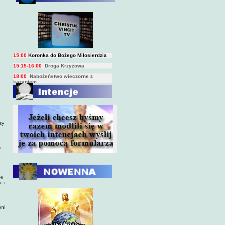
BIEŻĄCY PROGRAM TRANSMISJI
BEZPOŚREDNICH
(na żywo)
7:00
Msza święta
15:00
Koronka do Bożego Miłosierdzia
15:15-16:00
Droga Krzyżowa
18:00
Nabożeństwo wieczorne z
kazaniem
10:00
Niedzielna Msza święta w miarę
możliwości ks. Piotra
zy
i
je
o i
eni