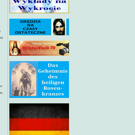
a
e
nia
em
ie,