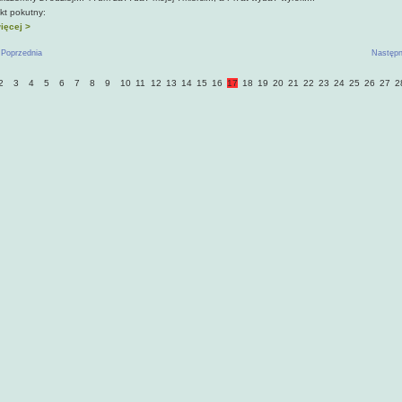
kt pokutny:
ięcej >
 Poprzednia
Następn
2
3
4
5
6
7
8
9
10
11
12
13
14
15
16
17
18
19
20
21
22
23
24
25
26
27
2