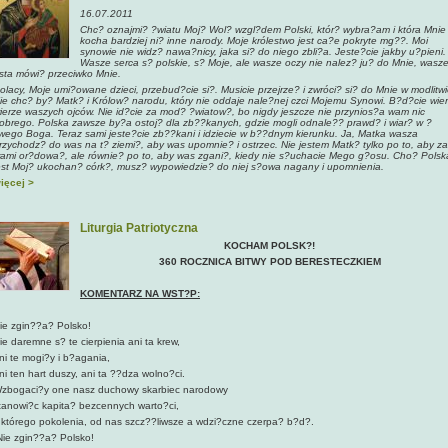
16.07.2011
Chc? oznajmi? ?wiatu Moj? Wol? wzgl?dem Polski, któr? wybra?am i która Mnie
kocha bardziej ni? inne narody. Moje królestwo jest ca?e pokryte mg??. Moi
synowie nie widz? nawa?nicy, jaka si? do niego zbli?a. Jeste?cie jakby u?pieni.
Wasze serca s? polskie, s? Moje, ale wasze oczy nie nalez? ju? do Mnie, wasz
sta mówi? przeciwko Mnie.
olacy, Moje umi?owane dzieci, przebud?cie si?. Musicie przejrze? i zwróci? si? do Mnie w modlitwi
ie chc? by? Matk? i Królow? narodu, który nie oddaje nale?nej czci Mojemu Synowi. B?d?cie wier
ierze waszych ojców. Nie id?cie za mod? ?wiatow?, bo nigdy jeszcze nie przynios?a wam nic
obrego. Polska zawsze by?a ostoj? dla zb??kanych, gdzie mogli odnale?? prawd? i wiar? w ?
wego Boga. Teraz sami jeste?cie zb??kani i idziecie w b??dnym kierunku. Ja, Matka wasza
rzychodz? do was na t? ziemi?, aby was upomnie? i ostrzec. Nie jestem Matk? tylko po to, aby za
ami or?dowa?, ale równie? po to, aby was zgani?, kiedy nie s?uchacie Mego g?osu. Cho? Polsk
est Moj? ukochan? córk?, musz? wypowiedzie? do niej s?owa nagany i upomnienia.
ięcej >
Liturgia Patriotyczna
KOCHAM POLSK?!
360 ROCZNICA BITWY POD BERESTECZKIEM
KOMENTARZ NA WST?P:
ie zgin??a? Polsko!
ie daremne s? te cierpienia ani ta krew,
ni te mogi?y i b?agania,
ni ten hart duszy, ani ta ??dza wolno?ci.
zbogaci?y one nasz duchowy skarbiec narodowy
tanowi?c kapita? bezcennych warto?ci,
 którego pokolenia, od nas szcz??liwsze a wdzi?czne czerpa? b?d?.
ie zgin??a? Polsko!