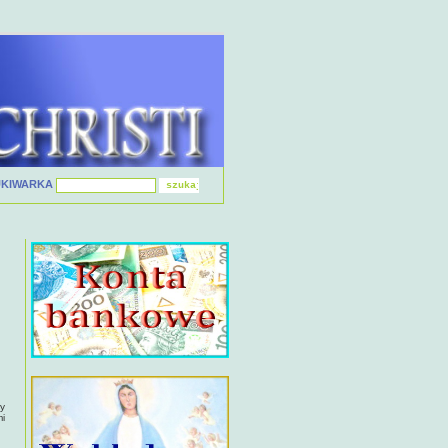
UKIWARKA
ty
mi