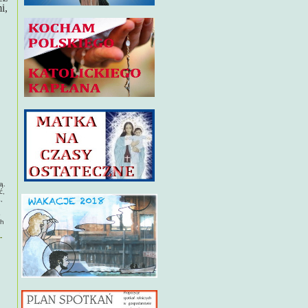
i,
ą.
ć,
,
.
o
ch
-