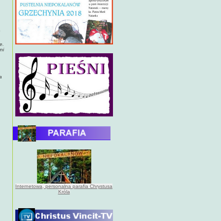
e
e.
ni
a
Internetowa, personalna parafia Chrystusa
Króla