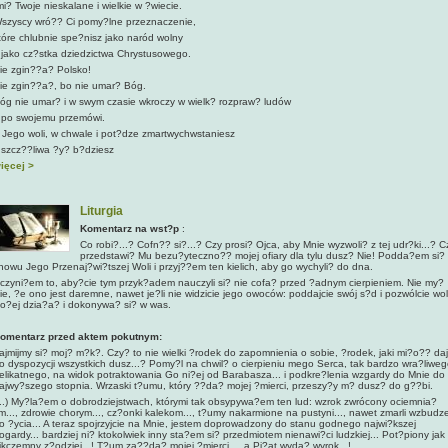
mi? Twoje nieskalane i wielkie w ?wiecie.
szyscy wró?? Ci pomy?lne przeznaczenie,
tóre chlubnie spe?nisz jako naród wolny
 jako cz?stka dziedzictwa Chrystusowego.
ie zgin??a? Polsko!
ie zgin??a?, bo nie umar? Bóg.
óg nie umar? i w swym czasie wkroczy w wielk? rozpraw? ludów
 po swojemu przemówi.
 Jego woli, w chwale i pot?dze zmartwychwstaniesz
 szcz??liwa ?y? b?dziesz
ięcej >
Liturgia
Komentarz na wst?p
:
Co robi?...? Cofn?? si?...? Czy prosi? Ojca, aby Mnie wyzwoli? z tej udr?ki...? C
przedstawi? Mu bezu?yteczno?? mojej ofiary dla tylu dusz? Nie! Podda?em si?
nowu Jego Przenaj?wi?tszej Woli i przyj??em ten kielich, aby go wychyli? do dna.
czyni?em to, aby?cie tym przyk?adem nauczyli si? nie cofa? przed ?adnym cierpieniem. Nie my?
cie, ?e ono jest daremne, nawet je?li nie widzicie jego owoców: poddajcie swój s?d i pozwólcie wol
o?ej dzia?a? i dokonywa? si? w was.
omentarz przed aktem pokutnym:
ajmijmy si? moj? m?k?. Czy? to nie wielki ?rodek do zapomnienia o sobie, ?rodek, jaki mi?o?? da
o dyspozycji wszystkich dusz...? Pomy?l na chwil? o cierpieniu mego Serca, tak bardzo wra?liweg
elikatnego, na widok potraktowania Go ni?ej od Barabasza... i podkre?lenia wzgardy do Mnie do
ajwy?szego stopnia. Wrzaski t?umu, który ??da? mojej ?mierci, przeszy?y m? dusz? do g??bi.
...) My?la?em o dobrodziejstwach, którymi tak obsypywa?em ten lud: wzrok zwrócony ociemnia?
m..., zdrowie chorym..., cz?onki kalekom..., t?umy nakarmione na pustyni..., nawet zmarli wzbudz
o ?ycia... A teraz spojrzyjcie na Mnie, jestem doprowadzony do stanu godnego najwi?kszej
ogardy... bardziej ni? ktokolwiek inny sta?em si? przedmiotem nienawi?ci ludzkiej... Pot?piony jak
ikczemny z?odziej...! T?um za??da? mojej ?mierci..., a Pi?at wyda? wyrok...!