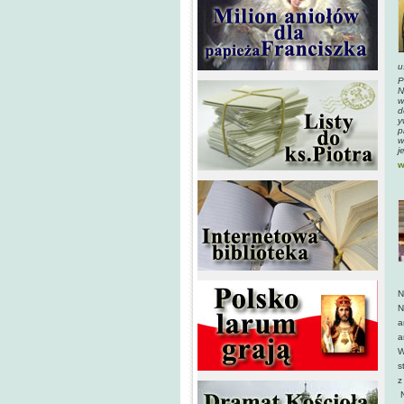
u
P
N
w
d
y
p
w
j
w
N
N
a
a
W
s
z
N