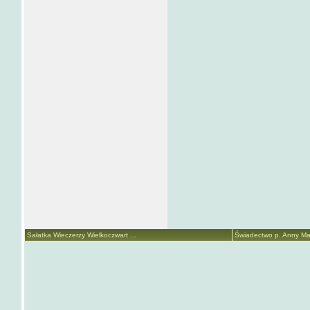
Sałatka Wieczerzy Wielkoczwart ...
Świadectwo p. Anny Mari