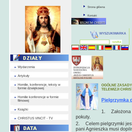
Strona główna
Kontakt
WYSZUKIWARKA
Wydarzenia
Artykuły
Homilie, konferencje, teksty w
OGÓLNE ZASADY
formie dzwiękowej
TELEWIZJI CHRIS
Homilie konferencje w formie
Pielgrzymka 
filmowej
Książki
1. Założona p
pokuty.
CHRISTUS VINCIT - TV
2. Celem pielgrzymki jest 
pani Agnieszka musi dopiln