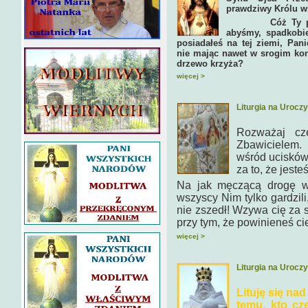
prawdziwy Królu w
Cóż Ty pozosta
abyśmy, spadkobie
posiadałeś na tej ziemi, Pani
nie mając nawet w srogim kon
drzewo krzyża?
więcej >
Liturgia na Urocz
Rozważaj cz
Zbawicielem.
wśród ucisków.
za to, że jest
Na jak męczącą drogę ws
wszyscy Nim tylko gardzili,
nie zszedł! Wzywa cię za 
przy tym, że powinieneś ci
więcej >
Liturgia na Urocz
Lituję się na
temu, kto cz