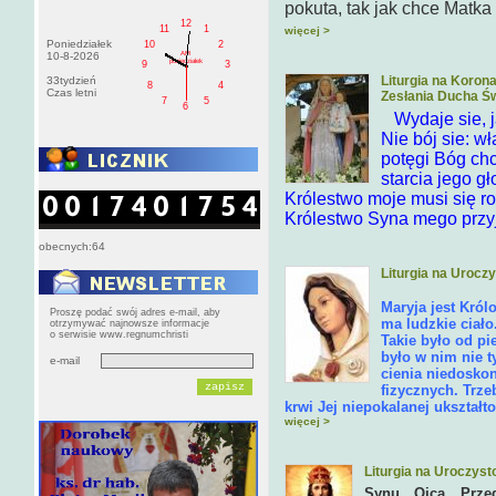
pokuta, tak jak chce Matka
12
11
1
więcej >
Poniedziałek
10
2
AM
10-8-2026
poniedziałek
9
3
Liturgia na Koron
33tydzień
8
4
Czas letni
Zesłania Ducha Ś
7
5
6
Wydaje sie, 
Nie bój sie: w
potęgi Bóg chc
starcia jego 
Królestwo moje musi się ro
Królestwo Syna mego przyj
obecnych:64
Liturgia na Urocz
Maryja jest Król
Proszę podać swój adres e-mail, aby
ma ludzkie ciało
otrzymywać najnowsze informacje
o serwisie www.regnumchristi
Takie było od pi
było w nim nie t
e-mail
cienia niedoskon
fizycznych. Trze
krwi Jej niepokalanej ukształt
więcej >
Liturgia na Uroczys
Synu Ojca Przed