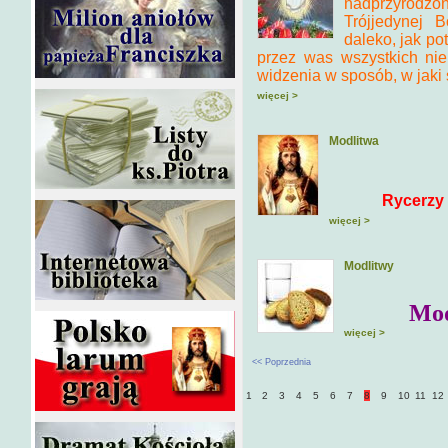
nadprzyrodzo
Trójjedynej B
daleko, jak po
przez was wszystkich nie
widzenia w sposób, w jaki 
więcej >
Modlitwa
Rycerzy 
więcej >
Modlitwy
Mod
więcej >
<< Poprzednia
1
2
3
4
5
6
7
8
9
10
11
12