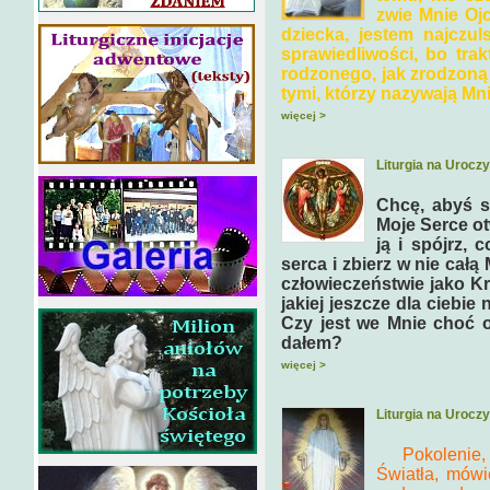
zwie Mnie Oj
dziecka, jestem najczu
sprawiedliwości, bo trak
rodzonego, jak zrodzoną 
tymi, którzy nazywają Mn
więcej >
Liturgia na Urocz
Chcę, abyś sp
Moje Serce ot
ją i spójrz, 
serca i zbierz w nie całą
człowieczeństwie jako Kr
jakiej jeszcze dla ciebie
Czy jest we Mnie choć od
dałem?
więcej >
Liturgia na Urocz
Pokolenie,
Światła, mówi