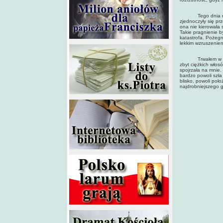
Tego dnia rozstal
zjednoczyły się pr
ona nie kierowała 
Takie pragnienie by
katastrofa. Pożegn
lekkim wzruszeniem
Trwałem w bezruch
zbyt ciężkich włosó
spojrzała na mnie. 
bardzo powoli szła
blisko, powoli poł
najdrobniejszego g