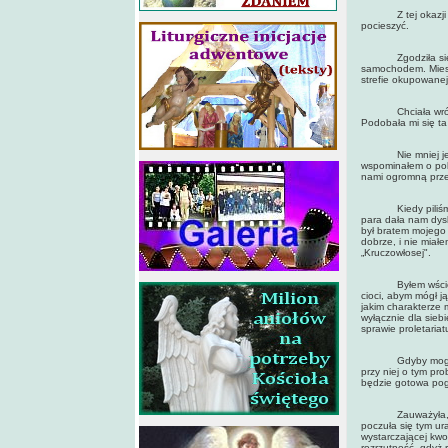
Z tej okazji napi
pocieszyć.
Zgodziła się wy
samochodem. Mieszk
strefie okupowanej
Chciała wrócić d
Podobała mi się ta
Nie mniej jednak 
wspominałem o poli
nami ogromną prz
Kiedy piliśmy he
para dała nam dysk
był bratem mojego 
dobrze, i nie miał
„Kruczowłosej".
Byłem wściekły i
cioci, abym mógł j
jakim charakterze 
wyłącznie dla sieb
sprawie proletariat
Gdyby mogła zroz
przy niej o tym pr
będzie gotowa pogod
Zauważyła, że ni
poczuła się tym ur
wystarczającej kwo
rozrzutność, gdyż 