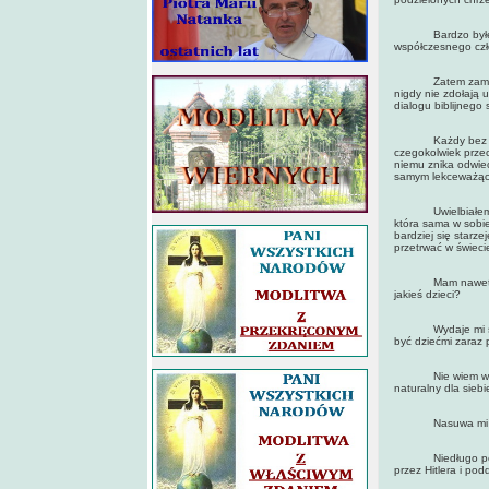
Bardzo byłem wdz
współczesnego czło
Zatem zamiast słó
nigdy nie zdołają 
dialogu biblijnego
Każdy bez trudu 
czegokolwiek przec
niemu znika odwiec
samym lekceważącej
Uwielbiałem rozp
która sama w sobi
bardziej się starze
przetrwać w świeci
Mam nawet powód, 
jakieś dzieci?
Wydaje mi się dzi
być dziećmi zaraz 
Nie wiem właściwie
naturalny dla sieb
Nasuwa mi się w
Niedługo po moim
przez Hitlera i pod