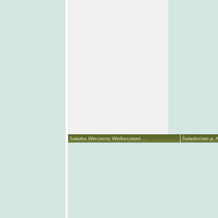
Sałatka Wieczerzy Wielkoczwart ...
Świadectwo p. A