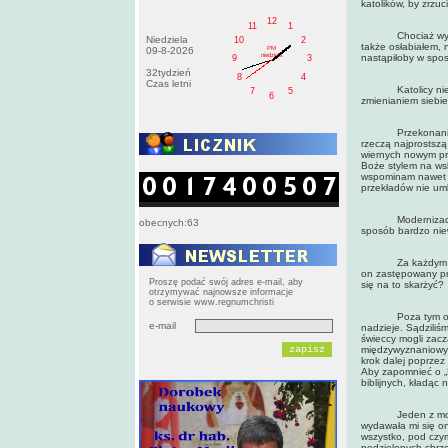
katolików, by zrzuc
12
11
1
Chociaż wydawało
Niedziela
10
2
także osłabiałem, 
PM
09-8-2026
niedziela
nastąpiłoby w spos
9
3
32tydzień
8
4
Czas letni
Katolicy nie mogli
7
5
6
zmienianiem siebie
Przekonanie ich,
rzeczą najprostszą
wiernych nowym pr
Boże stylem na ws
wspominam nawet o
przekładów nie umk
Modernizacja Sło
obecnych:63
sposób bardzo ni
Za każdym razem,
on zastępowany pr
Proszę podać swój adres e-mail, aby
się na to skarżyć?
otrzymywać najnowsze informacje
o serwisie www.regnumchristi
Poza tym owe nowe
e-mail
nadzieje. Sądziliś
świeccy mogli zacz
międzywyznaniowych
krok dalej poprzez
Aby zapomnieć o „
biblijnych, kładąc
Jeden z moich ul
wydawała mi się o
wszystko, pod czym
podzielonych chrze