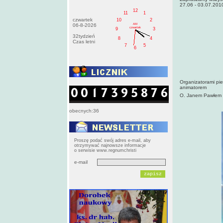
27.06 - 03.07.201
12
11
1
czwartek
10
2
AM
06-8-2026
czwartek
9
3
32tydzień
8
4
Czas letni
7
5
6
Organizatorami pi
animatorem
O. Janem Pawłem 
obecnych:36
Proszę podać swój adres e-mail, aby
otrzymywać najnowsze informacje
o serwisie www.regnumchristi
e-mail