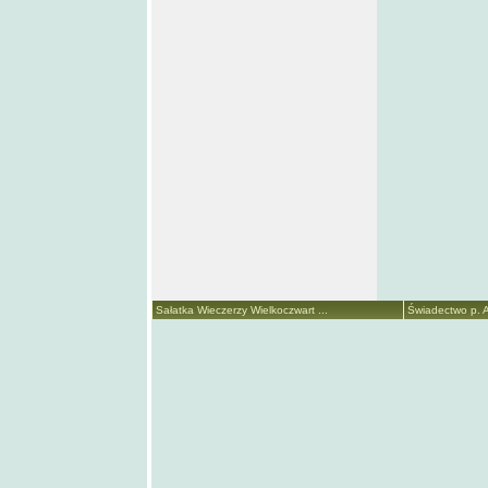
Sałatka Wieczerzy Wielkoczwart ...
Świadectwo p. A