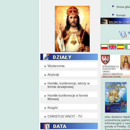
Strona głó
Kontakt
Wydarzenia
Artykuły
Homilie, konferencje, teksty w
formie dzwiękowej
Homilie konferencje w formie
filmowej
Książki
CHRISTUS VINCIT - TV
roku dystans międ
uczestniczą pątnicy
informacyjne o nas
poszły w Polskę, O
Zapraszamy wszyst