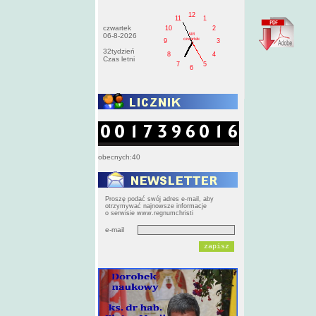
12
11
1
czwartek
10
2
AM
06-8-2026
czwartek
9
3
32tydzień
8
4
Czas letni
7
5
6
obecnych:40
Proszę podać swój adres e-mail, aby
otrzymywać najnowsze informacje
o serwisie www.regnumchristi
e-mail