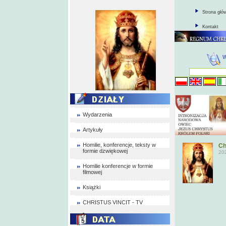
Strona głó
Kontakt
Wydarzenia
Artykuły
Homilie, konferencje, teksty w
Ch
formie dzwiękowej
20
Homilie konferencje w formie
filmowej
Książki
CHRISTUS VINCIT - TV