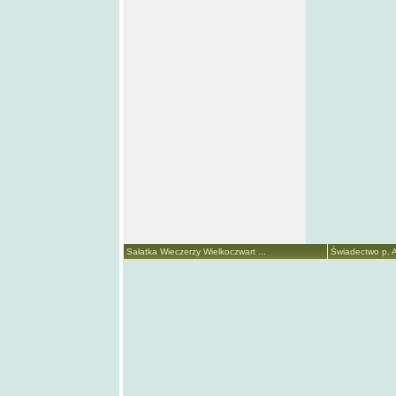
Sałatka Wieczerzy Wielkoczwart ...
Świadectwo p. A