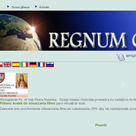
Strona główna
Kontakt
WYSZ
Wystąpienie Ks. dr hab Piotra Natanka - Dzieje świata i Kościoła prowadzą ku nadejściu Król
Pobierz kodek do otwarzania filmu
para visualizar este.
Zalecane jest uruchomienia odtwarzania filmu po załadowaniu 20% aby nie nastepowało prz
Powrót