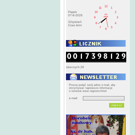
12
11
1
Piątek
10
2
PM
07-8-2026
pištek
9
3
32tydzień
8
4
Czas letni
7
5
6
obecnych:26
Proszę podać swój adres e-mail, aby
otrzymywać najnowsze informacje
o serwisie www.regnumchristi
e-mail