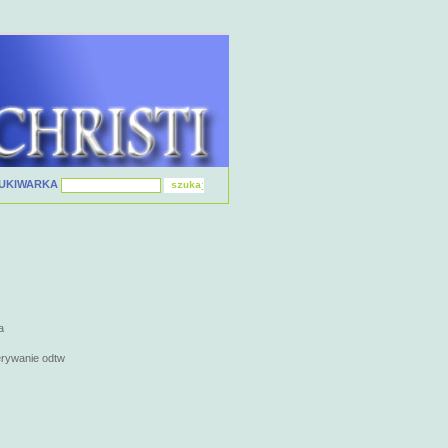
UKIWARKA
a
erywanie odtw