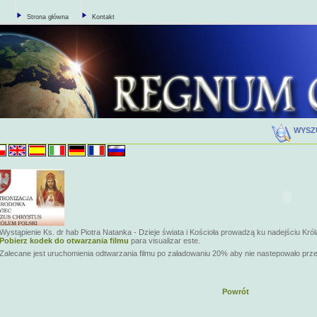
Strona główna
Kontakt
WYSZ
Wystąpienie Ks. dr hab Piotra Natanka - Dzieje świata i Kościoła prowadzą ku nadejściu Król
Pobierz kodek do otwarzania filmu
para visualizar este.
Zalecane jest uruchomienia odtwarzania filmu po załadowaniu 20% aby nie nastepowało prz
Powrót