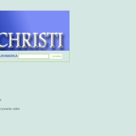
UKIWARKA
a
erywanie odtw