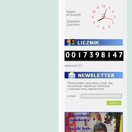
12
11
1
Piątek
10
2
PM
07-8-2026
pištek
9
3
32tydzień
8
4
Czas letni
7
5
6
obecnych:17
Proszę podać swój adres e-mail, aby
otrzymywać najnowsze informacje
o serwisie www.regnumchristi
e-mail