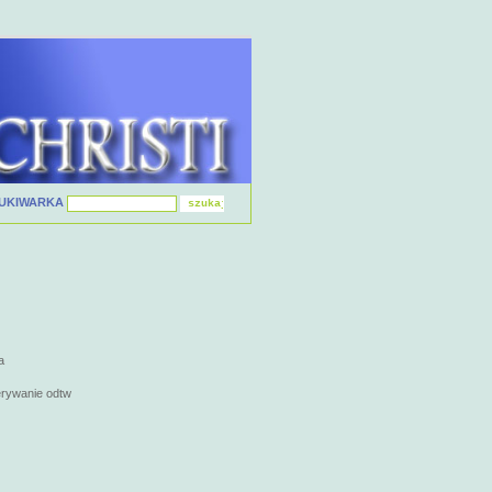
UKIWARKA
a
erywanie odtw