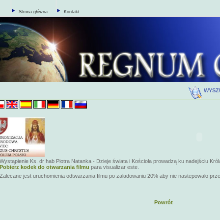
Strona główna
Kontakt
WYSZ
Wystąpienie Ks. dr hab Piotra Natanka - Dzieje świata i Kościoła prowadzą ku nadejściu Król
Pobierz kodek do otwarzania filmu
para visualizar este.
Zalecane jest uruchomienia odtwarzania filmu po załadowaniu 20% aby nie nastepowało prz
Powrót