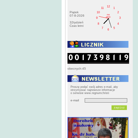
12
11
1
Piątek
10
2
PM
07-8-2026
pištek
9
3
32tydzień
8
4
Czas letni
7
5
6
obecnych:45
Proszę podać swój adres e-mail, aby
otrzymywać najnowsze informacje
o serwisie www.regnumchristi
e-mail