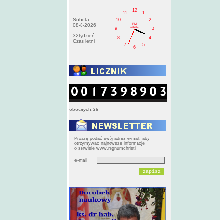
12
11
1
Sobota
10
2
PM
08-8-2026
sobota
9
3
32tydzień
8
4
Czas letni
7
5
6
obecnych:38
Proszę podać swój adres e-mail, aby
otrzymywać najnowsze informacje
o serwisie www.regnumchristi
e-mail