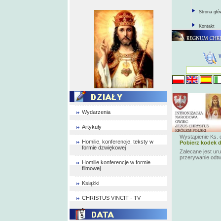
Strona gł
Kontakt
Wydarzenia
Artykuły
Wystąpienie Ks. d
Homilie, konferencje, teksty w
Pobierz kodek d
formie dzwiękowej
Zalecane jest ur
przerywanie odt
Homilie konferencje w formie
filmowej
Książki
CHRISTUS VINCIT - TV