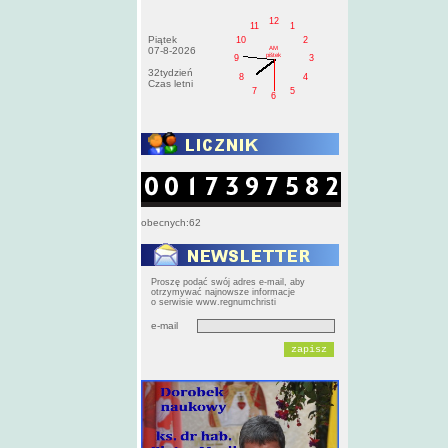
12
11
1
Piątek
10
2
AM
07-8-2026
pištek
9
3
32tydzień
8
4
Czas letni
7
5
6
obecnych:62
Proszę podać swój adres e-mail, aby
otrzymywać najnowsze informacje
o serwisie www.regnumchristi
e-mail