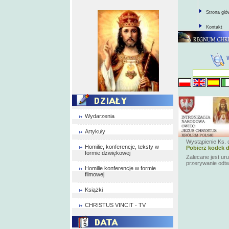
Strona gł
Kontakt
Wydarzenia
Artykuły
Wystąpienie Ks. 
Homilie, konferencje, teksty w
Pobierz kodek d
formie dzwiękowej
Zalecane jest ur
przerywanie odt
Homilie konferencje w formie
filmowej
Książki
CHRISTUS VINCIT - TV