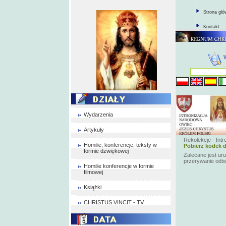
Strona gł
Kontakt
Wydarzenia
Artykuły
Rekolekcje - Int
Homilie, konferencje, teksty w
Pobierz kodek d
formie dzwiękowej
Zalecane jest ur
przerywanie odt
Homilie konferencje w formie
filmowej
Książki
CHRISTUS VINCIT - TV