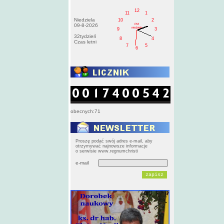
12
11
1
Niedziela
10
2
PM
09-8-2026
niedziela
9
3
32tydzień
8
4
Czas letni
7
5
6
obecnych:71
Proszę podać swój adres e-mail, aby
otrzymywać najnowsze informacje
o serwisie www.regnumchristi
e-mail