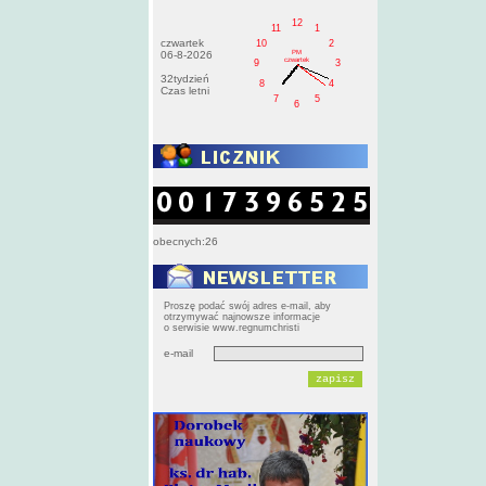
12
11
1
czwartek
10
2
PM
06-8-2026
czwartek
9
3
32tydzień
8
4
Czas letni
7
5
6
obecnych:26
Proszę podać swój adres e-mail, aby
otrzymywać najnowsze informacje
o serwisie www.regnumchristi
e-mail