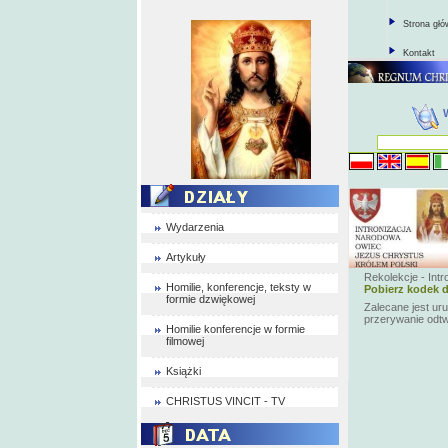
Strona gł
Kontakt
Wydarzenia
Artykuły
Rekolekcje - Int
Homilie, konferencje, teksty w
Pobierz kodek d
formie dzwiękowej
Zalecane jest ur
przerywanie odt
Homilie konferencje w formie
filmowej
Książki
CHRISTUS VINCIT - TV