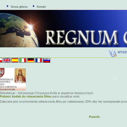
Strona główna
Kontakt
WYSZ
Rekolekcje - Intronizacja Chrystusa Króla w aspekcie historycznym
Pobierz kodek do otwarzania filmu
para visualizar este.
Zalecane jest uruchomienia odtwarzania filmu po załadowaniu 20% aby nie nastepowało prz
Powrót