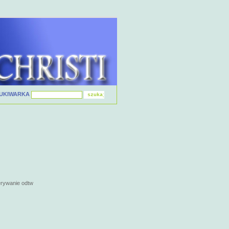
UKIWARKA
erywanie odtw