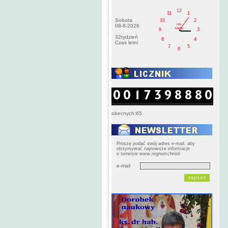
12
11
1
Sobota
10
2
PM
08-8-2026
sobota
9
3
32tydzień
8
4
Czas letni
7
5
6
obecnych:65
Proszę podać swój adres e-mail, aby
otrzymywać najnowsze informacje
o serwisie www.regnumchristi
e-mail