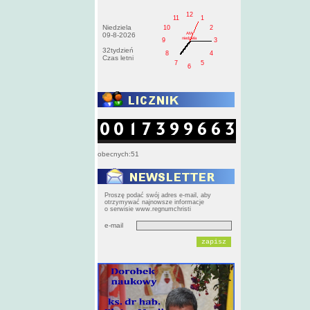
12
11
1
Niedziela
10
2
AM
09-8-2026
niedziela
9
3
32tydzień
8
4
Czas letni
7
5
6
obecnych:51
Proszę podać swój adres e-mail, aby
otrzymywać najnowsze informacje
o serwisie www.regnumchristi
e-mail