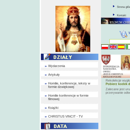
Strona gł
Kontakt
Wydarzenia
Artykuły
Rekolekcje wygło
Homilie, konferencje, teksty w
Pobierz kodek d
formie dzwiękowej
Zalecane jest ur
przerywanie odt
Homilie konferencje w formie
filmowej
Książki
CHRISTUS VINCIT - TV