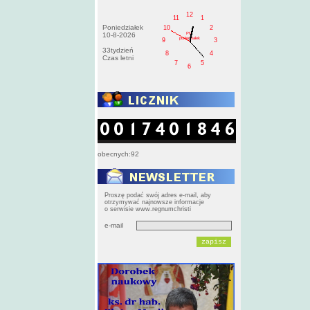
12
11
1
Poniedziałek
10
2
PM
10-8-2026
poniedziałek
9
3
33tydzień
8
4
Czas letni
7
5
6
obecnych:92
Proszę podać swój adres e-mail, aby
otrzymywać najnowsze informacje
o serwisie www.regnumchristi
e-mail