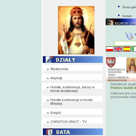
Strona gł
Kontakt
Wydarzenia
Artykuły
Rekolekcje wygło
Homilie, konferencje, teksty w
Pobierz kodek d
formie dzwiękowej
Zalecane jest ur
przerywanie odt
Homilie konferencje w formie
filmowej
Książki
CHRISTUS VINCIT - TV