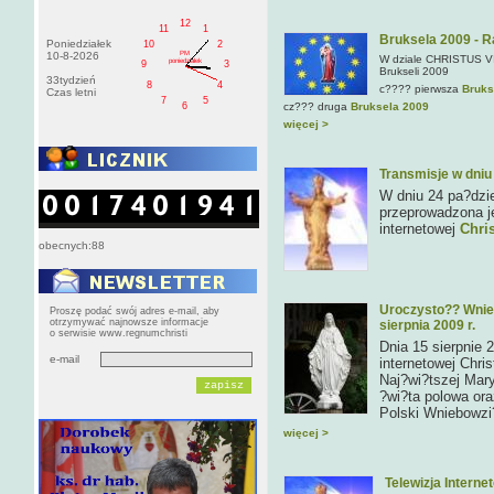
12
11
1
Bruksela 2009 - 
Poniedziałek
10
2
PM
10-8-2026
W dziale CHRISTUS VI
poniedziałek
9
3
Brukseli 2009
33tydzień
8
4
c???? pierwsza
Bruks
Czas letni
7
5
6
cz??? druga
Bruksela 2009
więcej >
Transmisje w dniu
W dniu 24 pa?dzie
przeprowadzona je
internetowej
Chris
obecnych:88
Uroczysto?? Wnieb
Proszę podać swój adres e-mail, aby
otrzymywać najnowsze informacje
sierpnia 2009 r.
o serwisie www.regnumchristi
Dnia 15 sierpnie 2
e-mail
internetowej Chri
Naj?wi?tszej Mar
?wi?ta polowa ora
Polski Wniebowzi
więcej >
Telewizja Interne