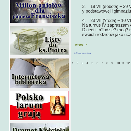
3. 18 VII (sobota) – 29 V
y podstawowej i gimnazj
4. 29 VII (?roda) – 10 
Na turnus IV zapraszam c
Dzieci i m?odzie? mog? 
swoich rodziców jako ucz
więcej >
<< Poprzednia
1
2
3
4
5
6
7
8
9
10
11
12