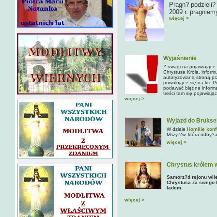
Pragn? podzieli?
2009 r. pragnie
więcej >
Wyjaśnienie
Z uwagi na pojawiające s
Chrystusa Króla, infor
autoryzowaną stroną p
powołujące się na ks. P
podawać błędne informac
treści tam się pojawiają
więcej >
Wyjazd do Bruksel
W dziale
Homilie konf
Mszy ?w. która odby?
więcej >
Chrystus królem w
Samorz?d rejonu wil
Chrystusa za swego k
ladem.
więcej >