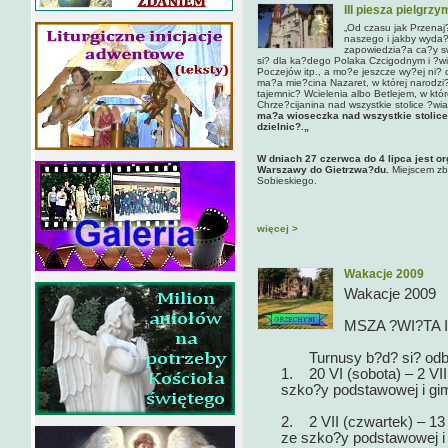
III piesza pielgr
„Od czasu jak Przenaj
naszego i jakby wyda?
zapowiedzia?a ca?y sw
si? dla ka?dego Polaka Czcigodnym i ?wi?
Poczejów itp., a mo?e jeszcze wy?ej ni?
ma?a mie?cina Nazaret, w której narodzi?
tajemnic? Wcielenia albo Betlejem, w kt
Chrze?cijanina nad wszystkie stolice ?wi
ma?a wioseczka nad wszystkie stolice
dzielnic?.„
W dniach 27 czerwca do 4 lipca jest o
Warszawy do Gietrzwa?du.
Miejscem zbi
Sobieskiego.
więcej >
Wakacje 2009
Wakacje 2009
MSZA ?WI?TA 
Turnusy b?d? si? odb
1. 20 VI (sobota) – 2 VII
szko?y podstawowej i g
2. 2 VII (czwartek) – 13 
ze szko?y podstawowej 