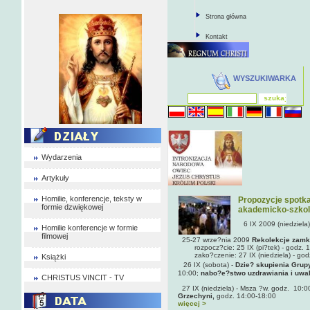
Strona główna
Kontakt
WYSZUKIWARKA
Wydarzenia
Artykuły
Homilie, konferencje, teksty w
Propozycje spotka
formie dzwiękowej
akademicko-szko
6 IX 2009 (niedziela)
Homilie konferencje w formie
filmowej
25-27 wrze?nia 2009
Rekolekcje zamk
rozpocz?cie: 25 IX (pi?tek) - godz. 
zako?czenie: 27 IX (niedziela) - god
Książki
26 IX (sobota)
-
Dzie? skupienia Grup
10:00;
nabo?e?stwo uzdrawiania i uwa
CHRISTUS VINCIT - TV
27 IX (niedziela)
- Msza ?w. godz. 10:0
Grzechyni,
godz. 14:00-18:00
więcej >