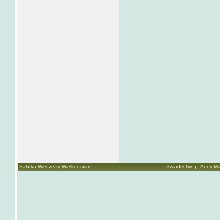
Sałatka Wieczerzy Wielkoczwart ...
Świadectwo p. Anny Mari