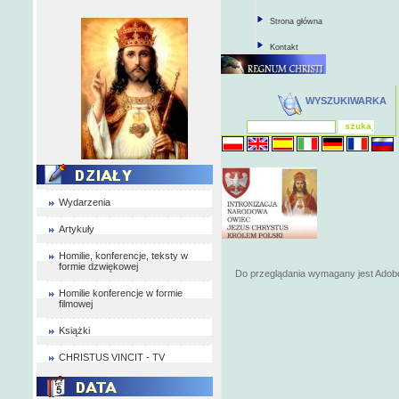
Strona główna
Kontakt
WYSZUKIWARKA
Wydarzenia
Artykuły
Homilie, konferencje, teksty w
formie dzwiękowej
Do przeglądania wymagany jest Adob
Homilie konferencje w formie
filmowej
Książki
CHRISTUS VINCIT - TV