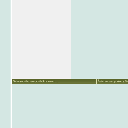
Sałatka Wieczerzy Wielkoczwart ...
Świadectwo p. Anny Mar