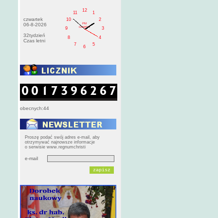
12
11
1
czwartek
10
2
PM
06-8-2026
czwartek
9
3
32tydzień
8
4
Czas letni
7
5
6
obecnych:44
Proszę podać swój adres e-mail, aby
otrzymywać najnowsze informacje
o serwisie www.regnumchristi
e-mail