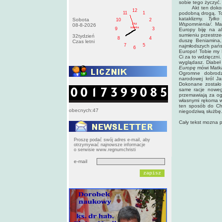
sobie tego życzyć.
Akt ten dokonany
12
11
1
podobną drogą. To
kataklizmy.
Tylko
Sobota
10
2
Wspomnienia/.
Maj
PM
08-8-2026
sobota
9
3
Europy biję na al
sumieniu przestrze
32tydzień
8
4
duszę Beniamina, 
Czas letni
7
5
najmłodszych państ
6
Europo! Tobie my 
Ci za to wdzięczni
wyglądasz. Diabeł i
Europę
mówi Matka 
Ogromne dobrodzi
narodowej król Ja
Dokonane zostało 
same racje nowego
przemawiają za og
własnymi rękoma w
ten sposób do Chr
obecnych:47
niegodziwą służbę.
Cały tekst mozna p
Proszę podać swój adres e-mail, aby
otrzymywać najnowsze informacje
o serwisie www.regnumchristi
e-mail