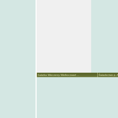
Sałatka Wieczerzy Wielkoczwart ...
Świadectwo p. A