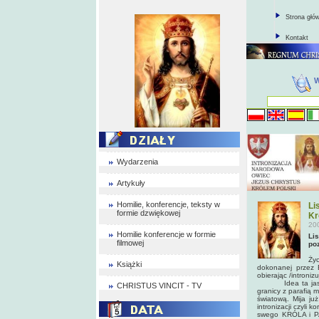
Strona głó
Kontakt
Wydarzenia
Artykuły
Homilie, konferencje, teksty w
Li
formie dzwiękowej
Kr
20
Homilie konferencje w formie
Lis
filmowej
po
Życ
Książki
dokonanej przez 
obierając /introni
Idea ta jasno i 
CHRISTUS VINCIT - TV
granicy z parafią
światową. Mija ju
intronizacji czyli
swego KRÓLA i PA