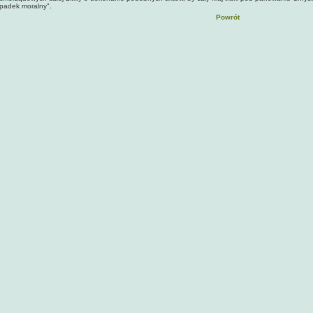
padek moralny".
Powrót