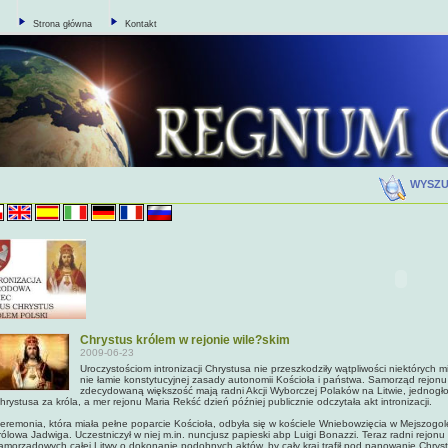
Strona główna
Kontakt
WYSZ
Chrystus królem w rejonie wile?skim
2009-06-23
Uroczystościom intronizacji Chrystusa nie przeszkodziły wątpliwości niektórych m
nie łamie konstytucyjnej zasady autonomii Kościoła i państwa. Samorząd rejonu 
zdecydowaną większość mają radni Akcji Wyborczej Polaków na Litwie, jednogł
hrystusa za króla, a mer rejonu Maria Rekść dzień później publicznie odczytała akt intronizacji.
eremonia, która miała pełne poparcie Kościoła, odbyła się w kościele Wniebowzięcia w Mejszogole
rólowa Jadwiga. Uczestniczył w niej m.in. nuncjusz papieski abp Luigi Bonazzi. Teraz radni rejonu
amorządowych całej Litwy o dokonanie podobnych aktów, by cały kraj trafił pod panowanie Chrys