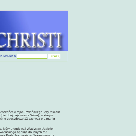
UKIWARKA
ieszkańców rejonu wileńskiego, czy taki akt
(nie obejmuje miasta Wilna), w którym
ośnie zdecydował 12 czerwca o uznaniu
, który ufundowali Władysław Jagiełło i
 wileńskiego apelują do innych rad
tusa Króla. Nazywają to "lekarstwem na