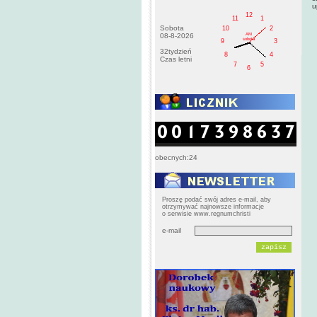
u
12
11
1
Sobota
10
2
AM
08-8-2026
sobota
9
3
32tydzień
8
4
Czas letni
7
5
6
obecnych:24
Proszę podać swój adres e-mail, aby
otrzymywać najnowsze informacje
o serwisie www.regnumchristi
e-mail