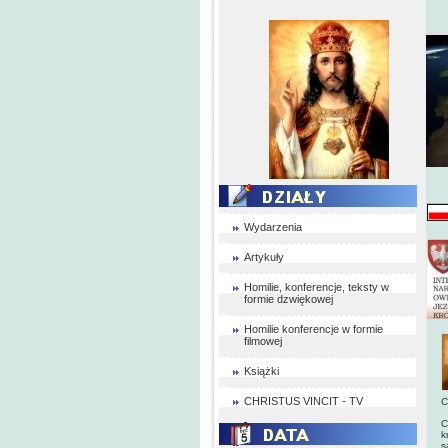
Wydarzenia
Artykuły
Homilie, konferencje, teksty w
formie dzwiękowej
Homilie konferencje w formie
filmowej
Książki
CHRISTUS VINCIT - TV
C
C
k
s