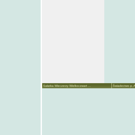
Sałatka Wieczerzy Wielkoczwart ...
Świadectwo p. A