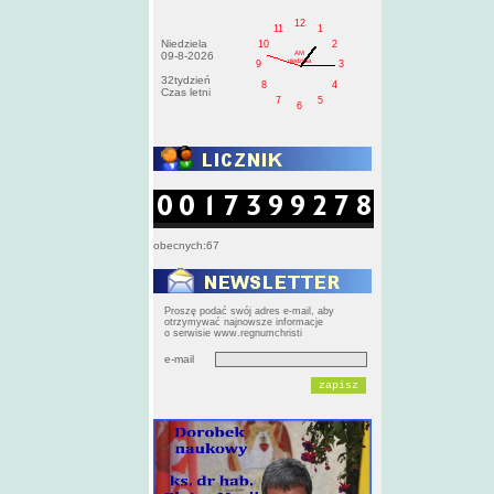
12
11
1
Niedziela
10
2
AM
09-8-2026
niedziela
9
3
32tydzień
8
4
Czas letni
7
5
6
obecnych:67
Proszę podać swój adres e-mail, aby
otrzymywać najnowsze informacje
o serwisie www.regnumchristi
e-mail