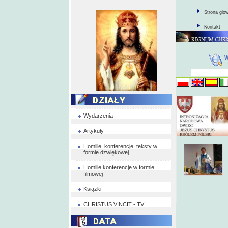
Strona głó
Kontakt
Wydarzenia
Artykuły
Homilie, konferencje, teksty w
formie dzwiękowej
Homilie konferencje w formie
filmowej
Książki
CHRISTUS VINCIT - TV