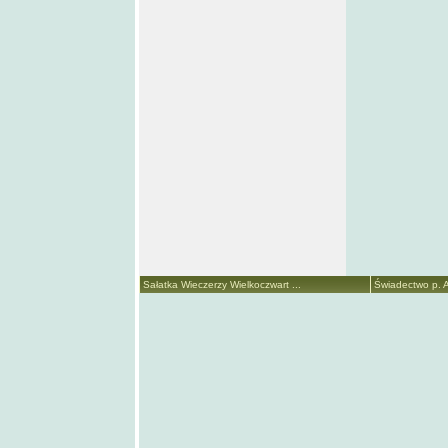
Sałatka Wieczerzy Wielkoczwart ...
Świadectwo p. A