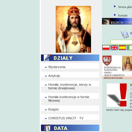
Strona głó
Kontakt
Wydarzenia
Artykuły
Homilie, konferencje, teksty w
W
formie dzwiękowej
2
Z
Homilie konferencje w formie
C
a
filmowej
p
p
Książki
treści tam się poja
CHRISTUS VINCIT - TV