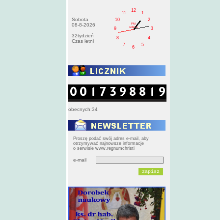
12
11
1
Sobota
10
2
PM
08-8-2026
sobota
9
3
32tydzień
8
4
Czas letni
7
5
6
obecnych:34
Proszę podać swój adres e-mail, aby
otrzymywać najnowsze informacje
o serwisie www.regnumchristi
e-mail