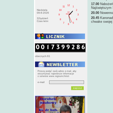
17.00
Nabożeńs
12
11
1
Najświętszym
Niedziela
10
2
20.00
Nowenna 
AM
09-8-2026
niedziela
9
3
20.45
Kanonada
32tydzień
8
4
Czas letni
chwake swojej 
7
5
6
obecnych:61
Proszę podać swój adres e-mail, aby
otrzymywać najnowsze informacje
o serwisie www.regnumchristi
e-mail