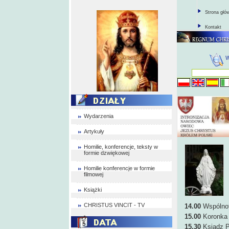
Strona głó
Kontakt
Wydarzenia
Artykuły
Homilie, konferencje, teksty w
formie dzwiękowej
Homilie konferencje w formie
filmowej
Książki
CHRISTUS VINCIT - TV
14.00
Wspólnota
15.00
Koronka 
15.30
Ksiądz P