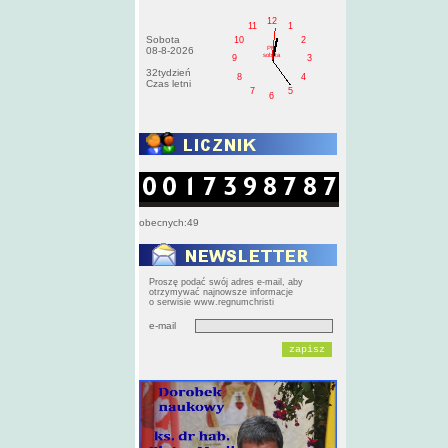
12
11
1
Sobota
10
2
PM
08-8-2026
sobota
9
3
32tydzień
8
4
Czas letni
7
5
6
obecnych:49
Proszę podać swój adres e-mail, aby
otrzymywać najnowsze informacje
o serwisie www.regnumchristi
e-mail