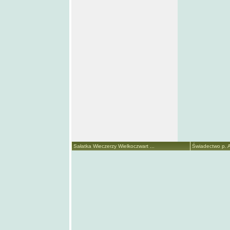
Sałatka Wieczerzy Wielkoczwart ...
Świadectwo p. A