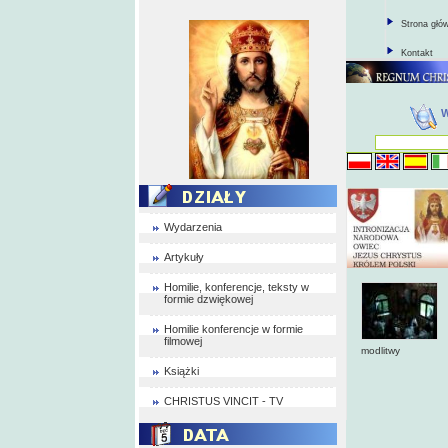
Strona głó
Kontakt
Wydarzenia
Artykuły
Homilie, konferencje, teksty w
formie dzwiękowej
Homilie konferencje w formie
filmowej
modlitwy
Książki
CHRISTUS VINCIT - TV