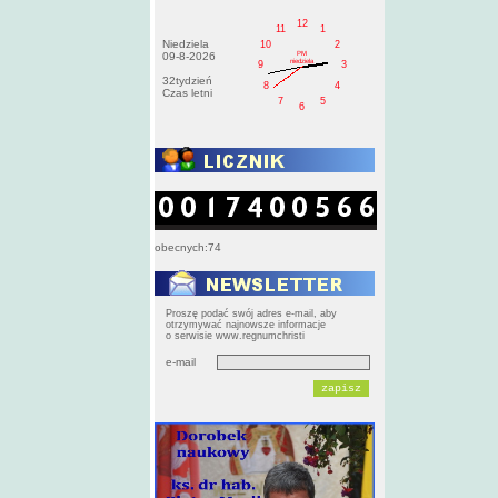
12
11
1
Niedziela
10
2
PM
09-8-2026
niedziela
9
3
32tydzień
8
4
Czas letni
7
5
6
obecnych:74
Proszę podać swój adres e-mail, aby
otrzymywać najnowsze informacje
o serwisie www.regnumchristi
e-mail