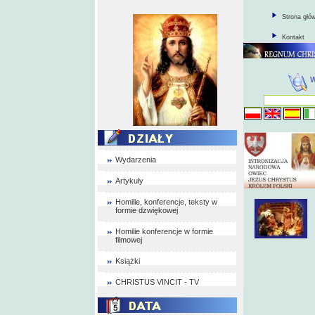
Strona głó
Kontakt
Wydarzenia
Artykuły
Homilie, konferencje, teksty w
formie dzwiękowej
Homilie konferencje w formie
filmowej
Książki
CHRISTUS VINCIT - TV