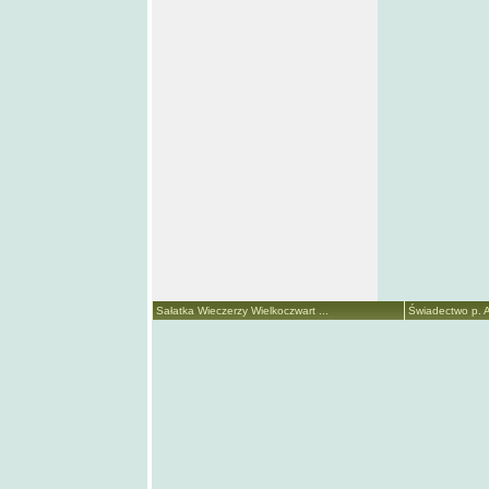
Sałatka Wieczerzy Wielkoczwart ...
Świadectwo p. A