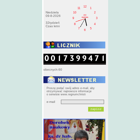
12
11
1
Niedziela
10
2
AM
09-8-2026
niedziela
9
3
32tydzień
8
4
Czas letni
7
5
6
obecnych:60
Proszę podać swój adres e-mail, aby
otrzymywać najnowsze informacje
o serwisie www.regnumchristi
e-mail