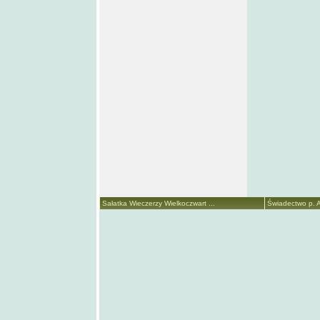
Sałatka Wieczerzy Wielkoczwart ...
Świadectwo p. A