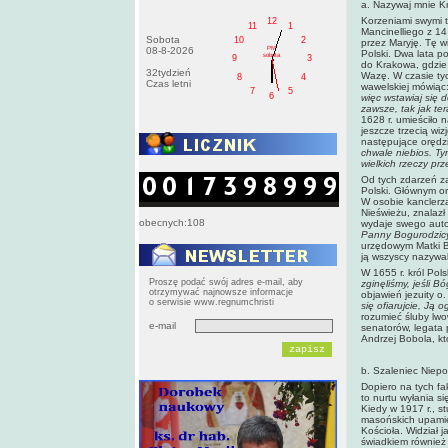
a. Nazywaj mnie Kr
Korzeniami swymi t
12
11
1
Mancinelliego z 14
Sobota
10
2
przez Maryję. Tę w
PM
08-8-2026
Polski. Dwa lata p
sobota
9
3
do Krakowa, gdzie 
32tydzień
Wazę. W czasie ty
8
4
Czas letni
wawelskiej mówiąc
7
5
6
więc wstawiaj się 
zawsze, tak jak ter
1628 r. umieściło 
jeszcze trzecią wiz
następujące orędz
chwale niebios. Ty
wielkich rzeczy pr
Od tych zdarzeń za
Polski. Głównym or
W osobie kanclerza
Nieświeżu, znalazł
obecnych:108
wydaje swego auto
Panny Bogurodzic
urzędowym Matki Bo
ją wszyscy nazywal
W 1655 r. król Pol
Proszę podać swój adres e-mail, aby
zginęliśmy, jeśli Bó
otrzymywać najnowsze informacje
objawień jezuity o
o serwisie www.regnumchristi
się ofiarujcie, Ją 
rozumieć śluby lw
e-mail
senatorów, legata p
Andrzej Bobola, kt
b. Szaleniec Niepo
Dopiero na tych fa
to nurtu wyłania s
Kiedy w 1917 r., s
masońskich upamięt
Kościoła. Widział j
świadkiem również 