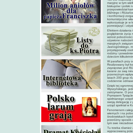
maryjne w tym wiel
biskupów i polski 
przepowiedział kar
bliźniego i Różań
i konfrontacji zor
komunistyczne wła
wykorzystuje je w 
pomniejszyć i zdys
Efektem działania 
pogłębienie życia 
wzrost pobożności 
ożywione nabożeńs
maryjnych związany
Jasnogórskiego, mi
przystępowały osoby
rodziny i powaśnie
dzieciom kilkuletn
W parafiach przy 
Realizowany był ko
zwycięstwo jest Ró
karane za swą ni
przemożnym wpływe
latach 200 grup róż
codziennie odmawi
Dzięki tej ogromne
Wyszyńskiego, jedn
zatrzymane. O pozy
Prymasem Tysiąclec
spełnianego urzęd
swoją delegację z
urząd spełniał w K
Fenomenem całego 
wiernych i na pobo
środowiskach kato
przeróżny sposób u
tym swe niezadowo
Tu trzeba również
wypracowaną przez