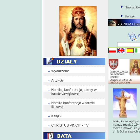
Strona głó
Kontakt
Wydarzenia
Artykuły
Homilie, konferencje, teksty w
formie dzwiękowej
Homilie konferencje w formie
filmowej
Książki
łaski, które wytrys
należy przyjąć 194
CHRISTUS VINCIT - TV
można mówić, że
j
umieścił w swoich 