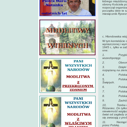
którego miażdżony 
obrony Kościoła po
rozpoczął organiza
początku idee te 
miesięcznik
Rycerz
c. Hlondowska wiz
W tym kontekście d
wyniszczonej i wym
1945 r., tylko w za
one:
1.
Przyjd
wszechpotęgi.
2.
Obecne
3.
Dzięki
rozpętaną na ziem
4.
Polska
5.
Polska
Świętych.
6.
Polska
7.
Polska
8.
Polsk
9.
Zachód
10.
Trzeba 
Różaniec. On tylko
niewierność względ
świat od zagłady z
się zwracają z pro
11.
Nastąpi 
przez Polskę.