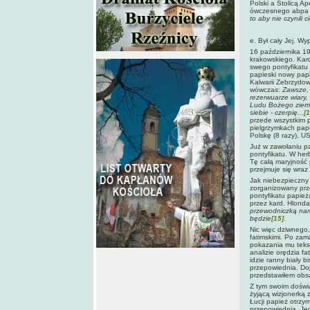
Polski a Stolicą A
ówczesnego abpa L
to aby nie czynili
e. Był cały Jej. W
16 października 19
krakowskiego. Kard
swego pontyfikatu
papieski nowy papi
Kalwarii Zebrzydow
wówczas:
Zawsze, 
rezerwuarze wiary, 
Ludu Bożego ziemi,
siebie - czerpię...
[1
przede wszystkim 
pielgrzymkach papi
Polskę (8 razy), US
Już w zawołaniu pa
pontyfikatu. W her
Tę całą maryjność p
przejmuje się wraz
Jak niebezpieczny 
zorganizowany prz
pontyfikatu papież
przez kard. Hlond
przewodniczką nar
będzie
[15]
.
Nic więc dziwnego
fatimskimi. Po za
pokazania mu teks
analizie orędzia f
idzie ranny biały 
przepowiednia. Dop
przedstawiłem obs
Z tym swoim doświad
żyjącą wizjonerką 
Łucji papież otrzy
przepowiednia. Je