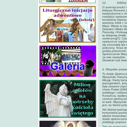
12.
Szliśmy
O autentyczności i
biskupa Rovereto 
kardynał prosi o m
nadejściu wydarze
kontekście histor
września 1946 r. 
Maryi. Wtedy to ka
Dziewico! Matko Bo
Patronkę i Królową
tę dziejową chwilę
serdecznej
[7]
.
Cyto
opiekuńcze orędowni
się zrozumiały lęk
policzony. Teraz d
polską pobożność, 
Zjednoczenie Mary
za swe narzędzie. 
Zbawiciel nad świat
d. Wszystko postaw
To dzieło Zjednoc
Wyszyński. Kierune
Maryję
. Kiedy był 
jasnogórskich, pr
były zarazem zapo
chrztu Polski (196
polskiego i oddani
Komańczy, wysłany
centrum zjednocze
to kard. Wyszyński
jest, by Naród pols
Akt ślubów jasnog
komunistów prymas
władze komunistycz
dzieło zjednoczeni
polskiego poprzez 
Tak oto rozpoczął 