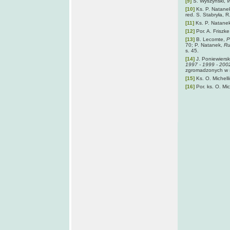
[9]
S. Wyszyński,
W
[10]
Ks. P. Natane
red. S. Stabryła, 
[11]
Ks. P. Natane
[12]
Por. A. Friszk
[13]
B. Lecomte,
P
70; P. Natanek,
Ru
s. 45.
[14]
J. Poniewierski
1997 - 1999 - 200
zgromadzonych w s
[15]
Ks. O. Michelli
[16]
Por. ks. O. Mic