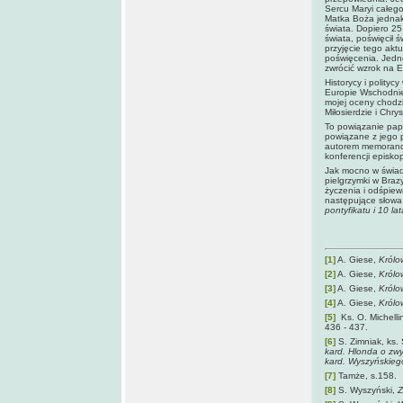
Sercu Maryi całego
Matka Boża jednak 
świata. Dopiero 25
świata, poświęcił ś
przyjęcie tego akt
poświęcenia. Jedno
zwrócić wzrok na 
Historycy i polityc
Europie Wschodnie
mojej oceny chodzi
Miłosierdzie i Chrys
To powiązanie papi
powiązane z jego p
autorem memorandu
konferencji episko
Jak mocno w świad
pielgrzymki w Brazy
życzenia i odśpiewa
następujące słowa
pontyfikatu i 10 la
[1]
A. Giese,
Królo
[2]
A. Giese,
Królo
[3]
A. Giese,
Królo
[4]
A. Giese,
Królo
[5]
Ks. O. Michelli
436 - 437.
[6]
S. Zimniak, ks.
kard. Hlonda o zwy
kard. Wyszyńskieg
[7]
Tamże, s.158.
[8]
S. Wyszyński,
Z