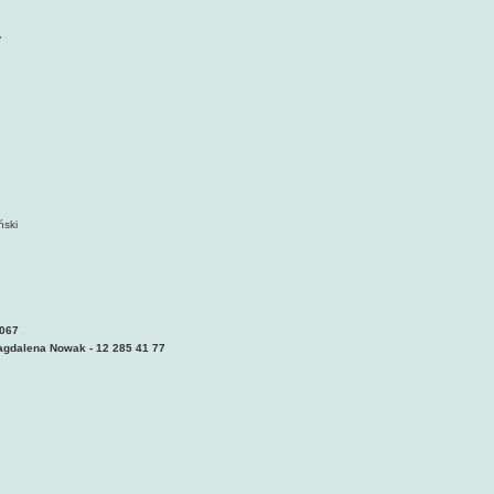
,
ański
 067
Magdalena Nowak - 12 285 41 77