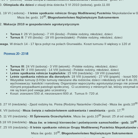
0.
Olimpiada dla dzieci
z okazji dnia dziecka 5 VI 2010 (sobota), godz.11.00
1. 19 VI ( sobota) -
I letnie spotkanie rolnicze Grupy Modlitewnej
Pustelnia
Niepokalanów
w G
00
Msza św. godz. 10
,
Błogosławieństwo Najświętszym Sakramentem
2.
Wakacje 2010 w gospodarstwie agroturystycznym
Turnus I
: 26 VI (sobota) - 7 VII (środa) - Polskie rodziny, młodzież, dzieci
Turnus II
: 7 VII (środa) - 19 VII (poniedziałek) - Polskie rodziny, młodzież, dzieci
waga
. W dniach 14 - 17 lipca pobyt na polach Grunwaldu. Koszt turnusu II większy o 120 zł
 Przerwa: 20 - 23 VII
Turnus III
: 24 VII (sobota) - 3 VIII (wtorek) - Polskie rodziny, młodzież, dzieci
Turnus IV
: 3 VIII (wtorek) - 14 VIII (sobota) - Polskie rodziny, młodzież, dzieci
Letnie spotkania rolnicze kapłańskie
: 15 VIII (niedziela) - 19 VIII (czwartek)
Letnie spotkania rolnicze dla dorosłych
: 19 VIII (czwartek) - 27 VIII (piątek) - koszt 500 
Wszystkie turnusy (I-IV)to turnusy mieszane dla rodziców, dzieci i młodzieży od lat 6 do 2
wychowawczy: katolicki i narodowy. Organizator wypoczynku agroturystycznego nie przewid
różnymi przypadkami patologii społecznej. Ci uczestnicy z minionych lat, którzy otrzymal
nie są brani pod uwagę jako uczestnicy.
Koszt: zrzeszeni 550 zł, niezrzeszeni 600 zł. Turnus II- 720 zł.
0
3. 27 VI (niedziela)
- Zjazd rodziny ks. Piotra (Rodziny Natanków i Grabców) - Msza św. godz.10
00
4. VII (sobota) -
Msza święta z nabożeństwem uzdrawiania i uwalniania
- godz. 17.
00
5. 11 VII (niedziela) -
XI Śpiewania Grzechyńskie
, Msza św. godz.10
(koszt: 25 zł od osoby)
00
6.18 VII (niedziela) -
Msza św. w intencji kierowców i poświęcenie samochodów - godz. 10
7. 25 VII (niedziela)
- II letnie spotkanie rolnicze Grupy Modlitewnej
Pustelnia Niepokalanów
00
Msza św. godz. 10
,
Błogosławieństwo Najświętszym Sakramentem