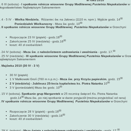
w roku 2010
. 6 III (sobota) -
I spotkanie rolnicze wiosenne Grupy Modlitewnej
Pustelnia Niepokalanów
w 
łogosławieństwo Najświętszym Sakramentem
00
. 4 - 5 IV -
Wielka Niedziela.
Różaniec św. na Jałowcu (1110 m. npm ). Wyjście godz. 14
00
Poniedziałek Wielkanocny
- Msza św. godz. 10
. II spotkanie rolnicze wiosenne
Grupy Modlitewnej
Pustelnia Niepokalanów
w Grzechyni
00
Rozpoczęcie 23 IV (piątek) - godz.18
00
Zakończenie 25 IV (niedziela) - godz.16
koszt: 40 zł osoba/dzień
00
. 24 IV (sobota) -
Msza św. z nabożeństwem uzdrawiania i uwalniania
- godz. 17.
. 25 IV (niedziela) -
III spotkanie wiosenne Grupy Modlitewnej
Pustelnia Niepokalanów
w Grze
ajświętszym Sakramentem
.
Majówka 2010 (30 IV - 3 V)
30 IV (piątek)
00
1 V Malikowski Groń (760 m n.p.m.) -
Msza św. przy Krzyżu papieskim
, godz. 15
00
2 V (niedziela) - Jubileusz 25-lecia kapłaństwa ks. Piotra Natanka
10
00
3 V (poniedziałek) Msza św. godz. 10
. 15 V (sobota).
Spotkanie grup Margaretek
w 25 rocznicę święceń Ks. Piotra Natanka
00
godz.14
Msza św., po niej spotkanie w darze przyjaciół
(można przyjeżdżać od rana)
.
IV spotkanie rolnicze wiosenne
Grupy Modlitewnej
Pustelnia Niepokalanów
w Grzechyni
00
Rozpoczęcie 28 V (piątek) - godz.18
00
Zakończenie 30 V (niedziela) - godz.16
koszt: 40 zł osoba/dzień
00
. 29 V (sobota) -
Msza święta z nabożeństwem uzdrawiania i uwalniania
- godz. 17.