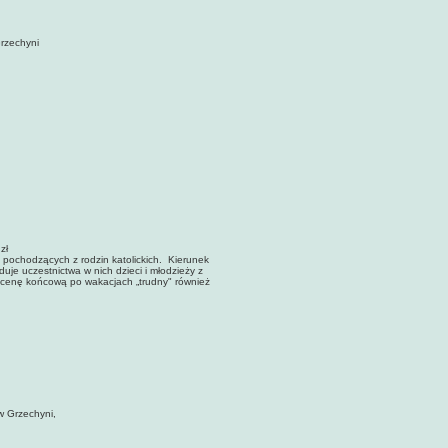
rzechyni
zł
0, pochodzących z rodzin katolickich. Kierunek
uje uczestnictwa w nich dzieci i młodzieży z
i ocenę końcową po wakacjach „trudny" również
0
w Grzechyni,