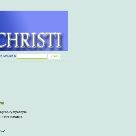
UKIWARKA
nym
 agroturystycznym
 Piotra Natanka
nów"