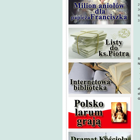
2
3
M
3
g
o
n
S
N
d
d
G