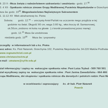
00
9. 23 X
- Msza święta z nabożeństwem uzdrawiania i uwalniania -
godz. 17.
0. 4 XII -
Spotkanie rolnicze zimowe Grupy Modlitewnej
Pustelnia Niepokalanów
w Grzechyni
00
sza św. godz. 10
,
Błogosławieństwo Najświętszym Sakramentem
1. 11-12 XII Wiek abrahamowy ks. Piotra
oo
Sobota:
godz. 12.
-
uroczysty Anioł Pański na uczczenie mego przyjścia w tej
odzinie na świat. Długość 60 cm, waga 3.60 kg., włos kruczy dł. Samsonowej,
k.50cm.,zrobiono mi koka na głowie ( z kroniki prowadzonej przez mamę)
15
godz. 12.
Msza św urodzinowa
00
iedziela godz. 10
Msza św. i poprawiny
zczegóły w informatorach lub u ks. Piotra
asz adres:
Ks. Piotr Natanek, Grzechynia 102, Pustelnia Niepokalanów, 34-220 Maków Podhal
www.regnumchristi.com.pl
www.christusvincit-tv.pl
e-mail -
atnatane@cyf-kr.edu.pl
ział informacyjny i zapisy na wakacyjne spotkania rolne: Pani Luiza Trybuś - 509 760 501
ział wysyłkowy zapisy na wakacyjne spotkania rolne : Pani Janina Zawadzińska - 664 466
rupa Modlitewna, dni skupienia i spotkania rolnicze dla dorosłych i polskich rodzin: Pani 
w oczekiwaniu i zapraszający
ks. dr hab. Piotr Natanek
Powrót