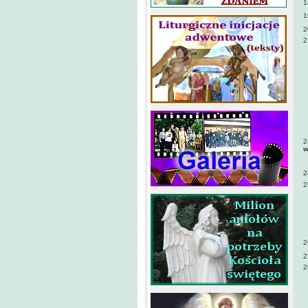
1
1
2
2
2
2
w
2
2
2
2
2