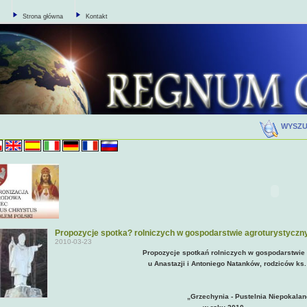
Strona główna
Kontakt
WYSZ
Propozycje spotka? rolniczych w gospodarstwie agroturystycz
2010-03-23
Propozycje spotkań rolniczych w gospodarstwie
u Anastazji i Antoniego Natanków, rodziców ks.
„Grzechynia - Pustelnia Niepokala