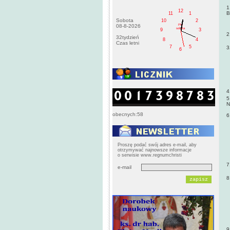
1
12
B
11
1
Sobota
10
2
PM
08-8-2026
sobota
9
3
2
32tydzień
8
4
Czas letni
7
5
3
6
4
5
N
obecnych:58
6
Proszę podać swój adres e-mail, aby
otrzymywać najnowsze informacje
o serwisie www.regnumchristi
7
e-mail
8
9