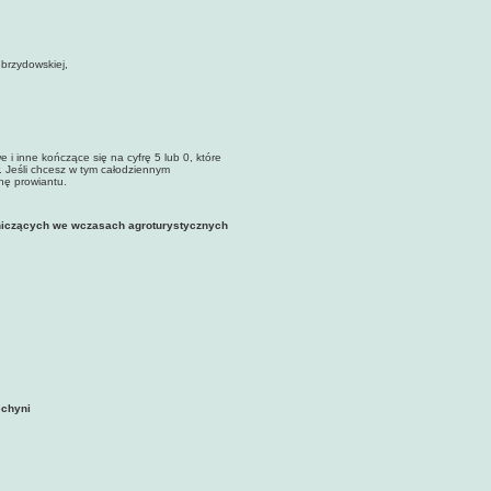
ebrzydowskiej,
 i inne kończące się na cyfrę 5 lub 0, które
. Jeśli chcesz w tym całodziennym
chę prowiantu.
stniczących we wczasach agroturystycznych
echyni