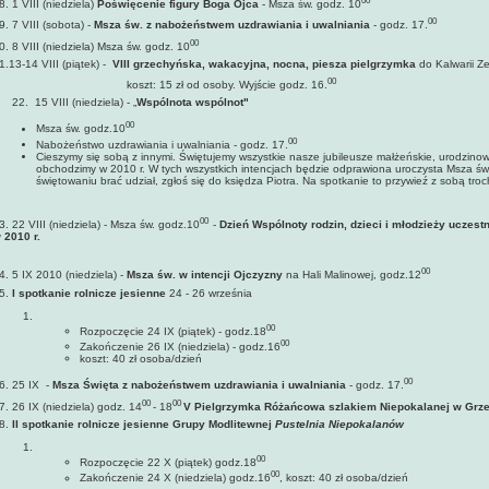
00
8. 1 VIII (niedziela)
Poświęcenie figury Boga Ojca
- Msza św. godz. 10
00
9. 7 VIII (sobota) -
Msza św. z nabożeństwem uzdrawiania i uwalniania
- godz. 17.
00
0. 8 VIII (niedziela) Msza św. godz. 10
1.13-14 VIII (piątek) -
VIII grzechyńska, wakacyjna, nocna, piesza pielgrzymka
do Kalwarii Z
00
koszt: 15 zł od osoby. Wyjście godz. 16.
2. 15 VIII (niedziela) - „
Wspólnota wspólnot"
00
Msza św. godz.10
00
Nabożeństwo uzdrawiania i uwalniania - godz. 17.
Cieszymy się sobą z innymi. Świętujemy wszystkie nasze jubileusze małżeńskie, urodzinowe
obchodzimy w 2010 r. W tych wszystkich intencjach będzie odprawiona uroczysta Msza św
świętowaniu brać udział, zgłoś się do księdza Piotra. Na spotkanie to przywieź z sobą tro
00
3. 22 VIII (niedziela) - Msza św. godz.10
-
Dzień Wspólnoty rodzin, dzieci i młodzieży ucze
 2010 r.
00
4. 5 IX 2010 (niedziela) -
Msza św. w intencji Ojczyzny
na Hali Malinowej, godz.12
5.
I spotkanie rolnicze jesienne
24 - 26 września
00
Rozpoczęcie 24 IX (piątek) - godz.18
00
Zakończenie 26 IX (niedziela) - godz.16
koszt: 40 zł osoba/dzień
00
6. 25 IX -
Msza Święta z nabożeństwem uzdrawiania i uwalniania
- godz. 17.
00
00
7. 26 IX (niedziela) godz. 14
- 18
V Pielgrzymka Różańcowa szlakiem Niepokalanej w Grz
8.
II spotkanie rolnicze jesienne Grupy Modlitewnej
Pustelnia Niepokalanów
00
Rozpoczęcie 22 X (piątek) godz.18
00
Zakończenie 24 X (niedziela) godz.16
, koszt: 40 zł osoba/dzień