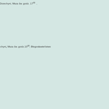
00
Grzechyni,
Msza św. godz. 17
,
00
chyni
,
Msza św. godz.10
, Błogosławieństwo