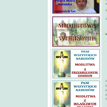
1
1
1
U
·
1
1
1
1
1