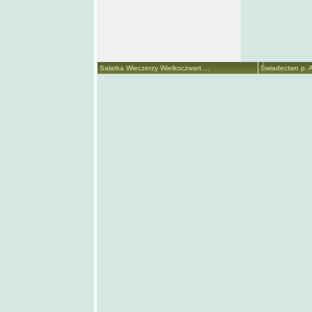
Sałatka Wieczerzy Wielkoczwart ...
Świadectwo p. A