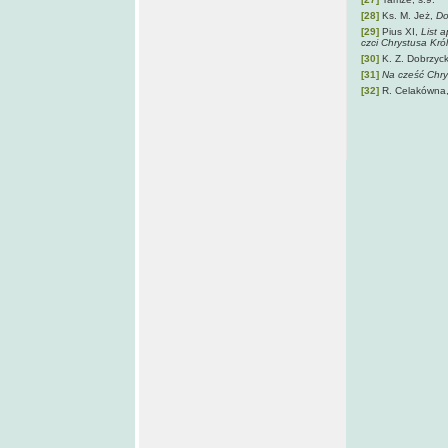
[28]
Ks. M. Jeż,
Do
[29]
Pius XI,
List 
czci Chrystusa Kró
[30]
K. Z. Dobrzy
[31]
Na cześć Chry
[32]
R. Celakówna