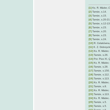
[1]
Ks. R. Mäder,
C
[2]
Tamże, s.14.
[3]
Tamże, s.15.
[4]
Tamże, s.20-21
[5]
Tamże, s.12-13
[6]
Tamże, s.23.
[7]
Tamże, s.20.
[8]
Tamże, s.23.
[9]
Tamże, s.24.
[10]
R. Celakówna
[11]
K. Z. Dobrzyc
[12]
Ks. R. Mäder,
[13]
Tamże, s.26.
[14]
Por. Pius XI,
Q
[15]
Ks. R. Mäder,
[16]
Tamże, s.28.
[17]
Tamże, s.150.
[18]
Tamże, s.112.
[19]
Tamże, s.113.
[20]
Ks. R. Mäder,
[21]
Tamże, s.8.
[22]
Ks. R. Mäder,
[23]
Tamże, s.113.
[24]
Ks. R. Mäder,
[25]
Tamże, s.5.
[26]
Tamże, s.5.
[27]
Tamże, s.9.