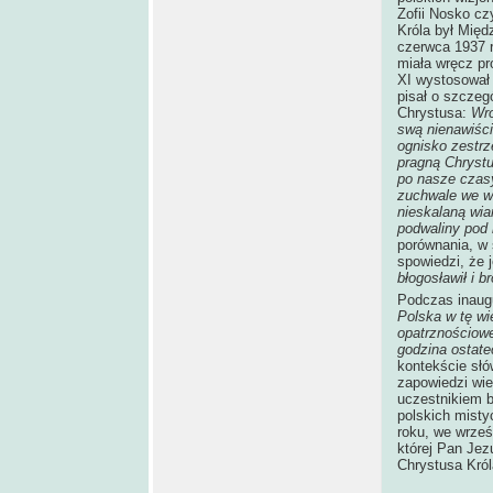
Zofii Nosko cz
Króla był Międ
czerwca 1937 r
miała wręcz pr
XI wystosował 
pisał o szczegó
Chrystusa:
Wro
swą nienawiści
ognisko zestrze
pragną Chrystu
po nasze czasy
zuchwale we wł
nieskalaną wiar
podwaliny pod 
porównania, w 
spowiedzi, że j
błogosławił i br
Podczas inaugu
Polska w tę wi
opatrznościowe
godzina ostat
kontekście słó
zapowiedzi wie
uczestnikiem 
polskich misty
roku, we wrześ
której Pan Jez
Chrystusa Król