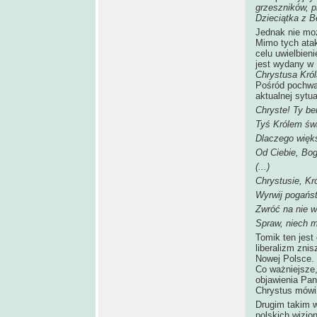
grzeszników, pr
Dzieciątka z B
Jednak nie moż
Mimo tych atak
celu uwielbien
jest wydany w 
Chrystusa Król
Pośród pochwal
aktualnej sytua
Chryste! Ty be
Tyś Królem świ
Dlaczego więks
Od Ciebie, Bo
(...)
Chrystusie, Kr
Wyrwij pogańs
Zwróć na nie w
Spraw, niech m
Tomik ten jest
liberalizm znis
Nowej Polsce. 
Co ważniejsze
objawienia Pan
Chrystus mówi
Drugim takim 
polskich wizjo