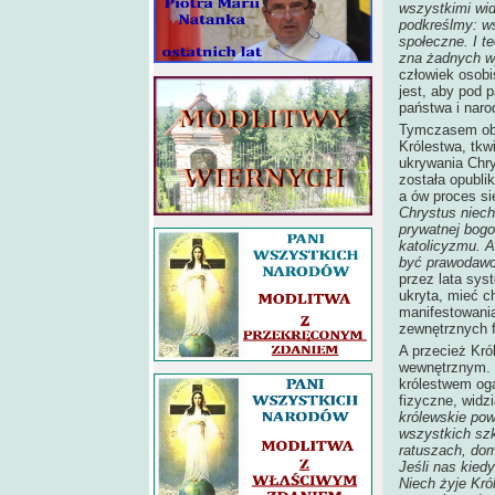
wszystkimi wid
podkreślmy: ws
społeczne. I t
zna żadnych w
człowiek osobi
jest, aby pod 
państwa i naro
Tymczasem obs
Królestwa, tkwi
ukrywania Chrys
została opublik
a ów proces si
Chrystus niech
prywatnej bogo
katolicyzmu. 
być prawodawcą
przez lata sy
ukryta, mieć c
manifestowani
zewnętrznych f
A przecież Kró
wewnętrznym. C
królestwem oga
fizyczne, widz
królewskie pow
wszystkich szk
ratuszach, do
Jeśli nas kied
Niech żyje Król