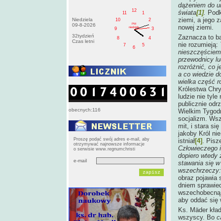
dążeniem do u
12
świata
[1]
.
Podk
11
1
ziemi, a jego 
Niedziela
10
2
PM
09-8-2026
nowej ziemi.
niedziela
9
3
32tydzień
Zaznacza to ba
8
4
Czas letni
nie rozumieją:
7
5
6
nieszczęściem
przewodnicy lud
rozróżnić, co 
a co wiedzie do
wielka część r
Królestwa Chr
ludzie nie tyle
publicznie odr
obecnych:116
Wielkim Tygod
socjalizm. Ws
mit, i stara s
jakoby Król ni
Proszę podać swój adres e-mail, aby
istniał
[4]
. Pisz
otrzymywać najnowsze informacje
Człowieczego 
o serwisie www.regnumchristi
dopiero wtedy 
e-mail
stawania się w
wszechrzeczy: 
obraz pojawia 
dniem sprawiedl
wszechobecną 
aby oddać się 
Ks. Mäder kład
wszyscy. Bo
c