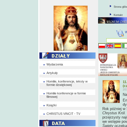
Strona głó
Kontakt
Wydarzenia
Artykuły
Homilie, konferencje, teksty w
11
formie dzwiękowej
(cz
20
Homilie konferencje w formie
Na
filmowej
En
dy
Książki
Rok później w 
Chrystus Król.
CHRISTUS VINCIT - TV
przejrzysty na
we wstępie pow
Święty oczekuj