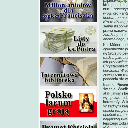
papiestwa
[14]
.
której porusza
nurtu:
przeczyt
wróg, oto - an
kocha, ten nie
Kto tę dżumę p
siebie współwi
prawa uznawane
zarażony
[bak
anormalnego, z
Ks. Mäder posł
epidemiczne pr
wytworzyło pew
można jako bez
ich przeciwie
Chrystusowego
heroldami Wiel
zewnętrzne man
poddania się w
Idąc za Piusem
świecie. Wynik
atak jawny i be
wyjątkowo nieb
katastrofy. W
W żadnym kraju
spadła tempera
opuścić termom
najgorszej tyra
lepszego zobr
Religia jest na