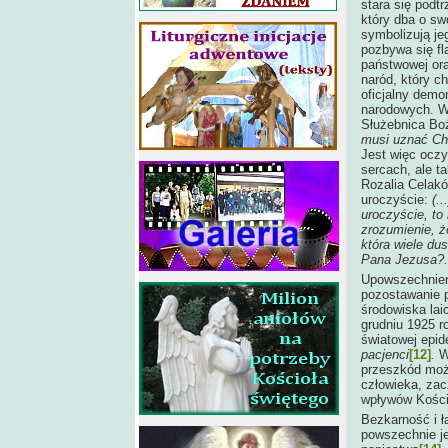
stara się podt
który dba o sw
symbolizują je
pozbywa się fl
państwowej ora
naród, który 
oficjalny demo
narodowych. W
Służebnica Bo
musi uznać Chr
Jest więc oczy
sercach, ale t
Rozalia Celakó
uroczyście:
(.
uroczyście, to
zrozumienie, 
która wiele du
Pana Jezusa?..
Upowszechnienie
pozostawanie 
środowiska lai
grudniu 1925 r
światowej epi
pacjenci
[12]
.
Wo
przeszkód może
człowieka, zac
wpływów Kości
Bezkarność i ł
powszechnie je