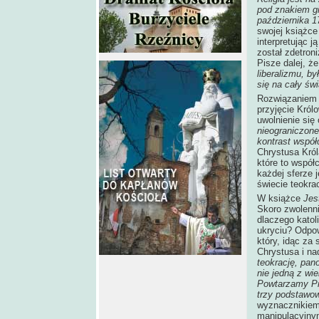
pod znakiem gil
października 1
swojej książc
interpretując 
został zdetron
Pisze dalej, ż
liberalizmu, by
się na cały św
Rozwiązaniem 
przyjęcie Król
uwolnienie się
nieograniczon
kontrast wspó
Chrystusa Król
które to współ
każdej sferze j
świecie teokra
W książce
Jes
Skoro zwolenni
dlaczego katol
ukryciu? Odpow
który, idąc za
Chrystusa i na
teokrację, pan
nie jedną z wie
Powtarzamy Pra
trzy podstawo
wyznacznikiem 
manipulacyjnym