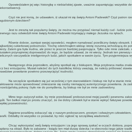
powiedziałem jej więc historyjkę o niebiańskiej zjawie, uważnie zapamiętując wszystkie detal
iekonsekwencji.
zyż nie jest ironią, że udawałem, iż ukazał mi się święty Antoni Padewski? Czyż patron rze
agubionym dzieckiem?
est to zresztą tak popularny święty, że można mu przypisać niemal każdy cud - ludzie pobożni
ewnego razu odwiedził mnie święty Antoni Padewski trzymający małego Jezuska na rękach.
ównie dobrze, zamiast swojej opowieści, mogłem namalować prześliczny święty obrazek. Dokto
ajbardziej cukierkowej pobożności. Trochę odetchnąłem widząc istotę rozumną wchodzącą do poko
ierzy. Zatem gra była trudna, ale przez to jeszcze bardziej pasjonująca. Tylko ode mnie zależał
usiałem przynajmniej doprowadzić do tego, że będzie udawał, że mi wierzy. Jednak ten pierwszy wi
ielicznych rzeczywiście inteligentnych ludzi, jakich spotkałem w swoim życiu. Tym przyjemniejsza w
astępnego dnia poprosiłem, abyśmy spotkali się z biskupem. Moja przybrana matka znała go 
ecz bez entuzjazmu. Musiał należeć do tych katolików, którzy uważają, że należy próbować stawia
rawdziwe powołanie powinno przezwyciężyć trudności.
a szczęście spotkałem się już wcześniej z tym stanowiskiem i biskup nie był w stanie mnie r
raktowanie może spowodować zmieszanie się osoby niemającej autentycznego powołania. Ja zaś d
hrześcijańską pokorą i było nie do pomyślenia, by biskup nie był ze mnie zadowolony.
imo tego zażyczył sobie, by mnie przedstawić proboszczowi mojej parafii i pewnemu zakonnik
yśli. Ten bełkot miał po prostu znaczyć, że ów dobry człowiek był w stanie wykryć fałszywe powoła
wykłej przewrotności.
ajpierw poszliśmy zobaczyć się z naszym proboszczem, prostym i odważnym człowiekiem, któ
arafii. Oddałby mi wszystko co posiadał, by móc ogłosić tę szczęśliwą wiadomość.
hcąc wykorzystać swój święty entuzjazm i za jego sprawą zyskać w oczach doktora, poprosi
apłana na obiad. Było to zabawne - ksiądz ten miał duszę dziecka i w obecności tego jakże rzad
rocesie kanonizacyjnym, doktor czuł się źle. Jakże może uczciwy chrześcijanin opierać się święty