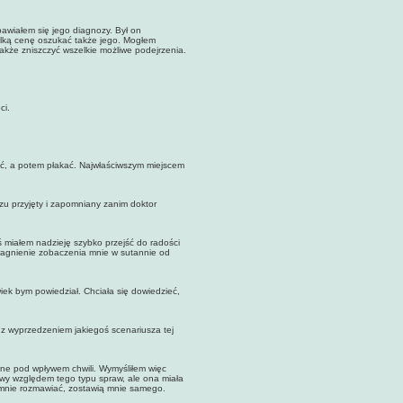
iałem się jego diagnozy. Był on
lką cenę oszukać także jego. Mogłem
także zniszczyć wszelkie możliwe podejrzenia.
ci.
ć, a potem płakać. Najwłaściwszym miejscem
 przyjęty i zapomniany zanim doktor
ałem nadzieję szybko przejść do radości
ragnienie zobaczenia mnie w sutannie od
k bym powiedział. Chciała się dowiedzieć,
 wyprzedzeniem jakiegoś scenariusza tej
e pod wpływem chwili. Wymyśliłem więc
zliwy względem tego typu spraw, ale ona miała
o mnie rozmawiać, zostawią mnie samego.