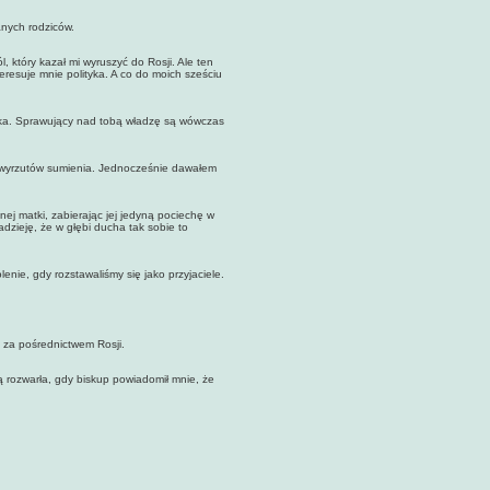
nych rodziców.
który kazał mi wyruszyć do Rosji. Ale ten
eresuje mnie polityka. A co do moich sześciu
ka. Sprawujący nad tobą władzę są wówczas
wyrzutów sumienia. Jednocześnie dawałem
j matki, zabierając jej jedyną pociechę w
adzieję, że w głębi ducha tak sobie to
e, gdy rozstawaliśmy się jako przyjaciele.
za pośrednictwem Rosji.
zwarła, gdy biskup powiadomił mnie, że