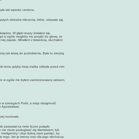
ła tak wysoko ceniona.
tych okresów milczenia, które, zdawało się,
iędza. W głębi duszy śmiałem się,
kąd w ogóle mogłoby mu przyjść do głowy, że
niej zapału. Mówiłem z łatwością, słuchałem
tak łatwą do podrobienia. Była to zresztą
i temu gdyby moja matka odkryła przed nim
e w ogóle nie byłem zainteresowany seksem,
 szeregach Partii, a moja obojętność
e Apostolstwo.
zej rozmowie.
zastawiał na mnie liczne pułapki,
że nie może posługiwać się kłamstwem, lub
 inteligentny i zbyt dobrą mam pamięć, by
tego, kto je tworzy oraz dla jego słuchaczy.