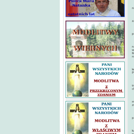
O
n
C
z
J
p
R
n
w
M
n
N
l
P
N
t
c
M
m
z
N
p
C
k
p