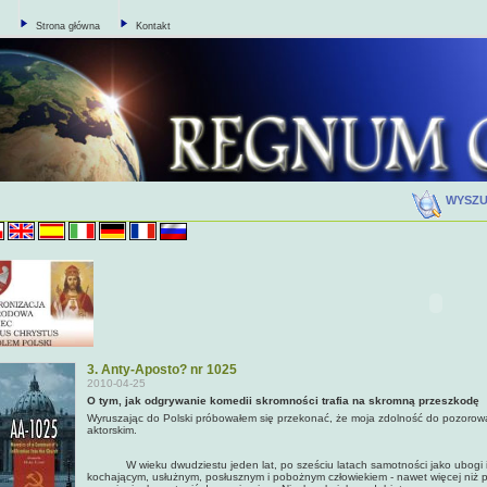
Strona główna
Kontakt
WYSZ
3. Anty-Aposto? nr 1025
2010-04-25
O tym, jak odgrywanie komedii skromności trafia na skromną przeszkodę
Wyruszając do Polski próbowałem się przekonać, że moja zdolność do pozorowan
aktorskim.
W wieku dwudziestu jeden lat, po sześciu latach samotności jako ubogi i a
kochającym, usłużnym, posłusznym i pobożnym człowiekiem - nawet więcej niż