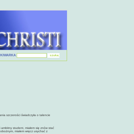
UKIWARKA
ia szczerości świadczyła o talencie
mbitny student, miałem się znów stać
 pobożnym, miałem wręcz usychać z