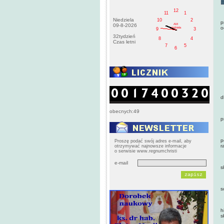
12
11
1
M
Niedziela
10
2
p
AM
09-8-2026
o
niedziela
9
3
32tydzień
8
4
Czas letni
D
7
5
6
Z
D
B
d
obecnych:49
P
p
N
p
Proszę podać swój adres e-mail, aby
r
otrzymywać najnowsze informacje
o serwisie www.regnumchristi
B
e-mail
s
M
s
O
h
s