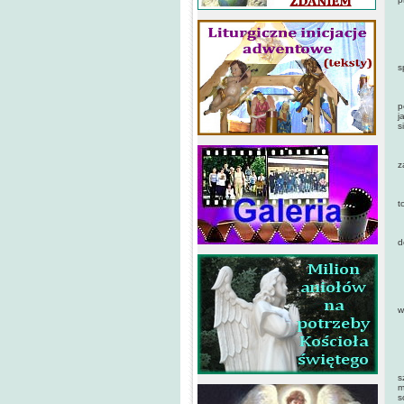
W
N
s
P
p
j
s
O
z
N
t
B
d
S
P
w
S
T
s
m
s