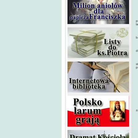
C
P
p
l
J
b
Z
d
D
s
p
I
M
W
K
z