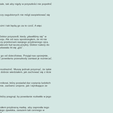
e, tak aby nigdy w przyszłości nie popełnić
czy zagubionych nie mógł zaopiekować się
 i tak będą go za to czcić. A więc
r przyszedł, kiedy „pławiliśmy się" w
ju. Ale od razu spostrzegłem, że mi nie
o, czy przekonam swojego przybranego ojca.
eczór był raczej przykry. Doktor należy do
ydawała mi się „gra".
od dzieciństwa. Przyjął nas uprzejmie,
ć powołaniu przeszkody zamiast je rozniecać.
ozdrażnić. Muszę jednak przyznać, że takie
obrze wiedziałem, jak zachować się z iście
owi, który posiadał dar czytania ludzkich
nie, zarówno urojone, jak i wynikające ze
ry pragnął, by powołanie rozkwitło w jego
łem przybraną matkę, aby zaprosiła tego
kiego zjawiska, zarazem tak cennego w
m?