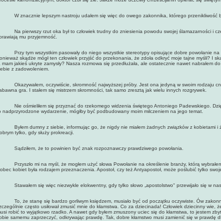
 znacznie lepszym nastroju udałem się więc do owego zakonnika, którego przenikliwość by
a pierwszy rzut oka był to człowiek trudny do zniesienia powodu swojej ślamazarności i częs
prawiają mu przyjemność.
rzy tym wszystkim pasowały do niego wszystkie stereotypy opisujące dobre powołanie na ks
onieważ skądże mógł ten człowiek przyjść do przekonania, że zdoła odkryć moje tajne myśli? I s
a mam jakieś ukryte zamysły? Nasza rozmowa się przedłużała, ale ostatecznie nawet nabrałem do 
iebie z zadowoleniem.
kazywałem, oczywiście, skromność najwyższej próby. Jest ona jedyną w swoim rodzaju cnotą 
abawna gra. I stałem się mistrzem skromności, tak samo zresztą jak wielu innych rozgrywek.
ie ośmieliłem się przyznać do rzekomego widzenia świętego Antoniego Padewskiego. Dzięk
o nadprzyrodzone wydarzenie, mógłby być podbudowany moim milczeniem na jego temat.
yłem dumny z siebie, informując go, że nigdy nie miałem żadnych związków z kobietami i ż
obrym tylko, gdy służy prokreacji.
ądziłem, że to powinien być znak rozpoznawczy prawdziwego powołania.
rzyszło mi na myśl, że mogłem użyć słowa Powołanie na określenie branży, którą wybrałem w
obec kobiet była rodzajem przeznaczenia. Apostoł, czy też Antyapostoł, może poślubić tylko swoj
tawałem się więc niezwykle elokwentny, gdy tylko słowo „apostolstwo" przewijało się w nas
o, że stanę się bardzo gorliwym księdzem, musiało być od początku oczywiste. Ów zakonnik 
zczególnie często usiłował zmusić mnie do kłamstwa. Co za dziecinada! Człowiek dziecinny wie, 
usi robić to wyjątkowo rzadko. A nawet gdy byłem zmuszony uciec się do kłamstwa, to jestem zbyt
obie samemu zaprzeczyć, odkrywając prawdę. Tak, dobre kłamstwo musi zamienić się w prawdę dla 