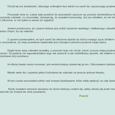
hciał się też dowiedzieć, dlaczego zniknąłem bez wieści na sześć lat, opuszczając przybra
oruszyło mnie to. Łatwo było powrócić do przeszłości i jeszcze raz przeżyć nieokreślony ból, 
rzyzwoity człowiek, co zrozumiałe, obawiał się, że zostałem komunistą. Już mu mówiłem, że nie int
at milczenia, to nie byłem w stanie ich wyjaśnić.
estem przekonany, że czasem dobrze jest zrobić wrażenie wiotkiego i delikatnego człowie
ardzo chętni, by cię osłaniać.
 uporem powtarzałem, że tych sześć lat milczenia będzie do końca mojego życia źródłem 
o zrozumienia, że moje powołanie kapłańskie jest rodzajem zadośćuczynienia mojej matce.
zięki temu stary człowiek musiałby, a przecież tego nie chciał, zranić uczucia mojej przybrane
tarości. Oczywiście nie wypowiedziałem tego tak otwarcie w tak niedelikatny sposób, ale miałem n
rzedstawi mój rozmówca.
m dłużej trwała nasza rozmowa, tym serdeczniejszy stawał się jej ton. Odczuwałem zadowoleni
inęło wiele dni, zupełnie jakby Kościołowi nie zależało na jeszcze jednym kleryku.
 tym czasie pracowałem pilnie nad nowymi dyrektywami, które miały wpłynąć na cały świat 
iedy zostałem wreszcie wezwany do domu biskupa czułem się, jakby ziemia się pode mną ro
akonnik nie znalazł we mnie powołania.
Powrót