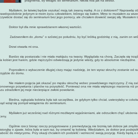
pragnienia, by wstąpić do seminarium. Niezła rola jak na debiut.
yślałem, że łatwiej będzie oszukać moją tak zwaną matkę. A co z doktorem? Naprawdę obaw
rawdopodobnie jedynym w moim życiu człowiekiem, którego się bałem. Mimo to musiałem za wsze
czywiście dostać się do seminarium bez jego pomocy, ale chciałem dowieść swojej siły. Musiałem 
oktor był dla mnie sprawdzianem własnej wartości.
adzwoniłem do „domu" o szóstej po południu, by być krótką godzinkę z nią, zanim on wró
rzwi otwarła mi ona.
ardzo się postarzała i nie miała makijażu na twarzy. Wyglądała na chorą. Zaczęła się trząś
la kobiet jest harem, gdzie mężczyźni odwiedzają je jedynie wtedy, gdy to absolutnie niezbędne.
oprosiłem o wybaczenie długiej ciszy mając nadzieję, że ten wyraz skruchy zostanie od razu
rzyjdzie do domu.
ie miałem pojęcia jak okazać po męsku skruchę wobec prawdziwego mężczyzny. Z nią zaś mi
onownego przywitania i planów na przyszłość. Ponieważ ona nie miała większego marzenia niż p
azu zdradziłem jej moje niecierpiące zwłoki powołanie.
iedna, ogłupiała kobieta była tak szczęśliwa, że gdybym tylko chciał, uwierzyłaby w cokolwie
kąd wziął się pomysł wstąpienia do seminarium.
yślałem już wcześniej nad różnymi możliwymi wyjaśnieniami, ale odrzuciłem chęć ułożenia z
ceny.
gólnie rzecz biorąc rzeczy przygotowane z premedytacją nie brzmią tak dobrze jak zmyślon
istoryjkę o zjawie, która była w sam raz, by omamić tę kobietę. Wiedziałem, że doktor jest podejr
łabość do mistycyzmu. Przy okazji chciałem ich podzielić i wzmocnić swoją pozycję. Kiedy będą 