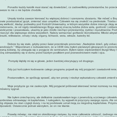
onadto każdy katolik musi starać się dowiedzieć, co zadowoliłoby protestantów, bo przecież n
awsze to nie o nie będzie chodziło.
mysły trzeba zawsze kierować ku większej dobroci i szerszemu zbrataniu. Nie mówić o Bogu,
łowie przekształcać język, zmieniać stan umysłów. Człowiek ma się znaleźć na piedestale. Trzeba 
wą wielkość, kładąc podwaliny pod Kościół Uniwersalny, w którym wszystkie dobre intencje zleją s
rzekonaniu, że od nigdy niewidzianego Boga więcej znaczą ludzka dobra wola, godność i oddanie.
atolicyzmie i prawosławiu, ukażmy je jako źródło niechęci protestantów, żydów i muzułmanów. Po
niszczyć dla większego dobra wszystkich. Należy wzmacniać gorliwość ikonoklastów. Młodzi aktywiści
brazki, relikwiarze, ornaty i stuły, organy, lichtarze, wota, witraże, katedry itd.
obrze by się stało, gdyby przez świat przemknęło proroctwo: „Nadejdzie dzień, gdy zobacz
arodowych." Wspominam z rozbawieniem, że w 1938 roku byłem pierwszym głoszącym to proroct
ewną kobietę, by ubiegała się o przyjęcie do seminarium. Byłem także orędownikiem liturgii Mszy Świ
tórą odmawiałoby się w domu przed każdym posiłkiem pod przewodnictwem matki i ojca.
omysły kłębiły mi się w głowie, jeden bardziej ekscytujący od drugiego.
dy już kończyłem kodowanie całego programu pojawił się mój przyjaciel i zawiadomił mnie, ż
ostanowiłem, że spróbuję sprawić, aby ten prosty i niezbyt wykształcony człowiek zmienił s
oje przybycie go nie zaskoczyło. Mój przyjaciel próbował skierować temat rozmowy na moją 
mówiony sygnał.
ie byłem zniechęcony, ale delikatnie zaatakowałam tego z pewnością uczciwego człowieka
orderstwa odmawiając mi kapłaństwa. I nalegałem, by wyjawił mi przyczyny swojego oporu. Ale on od
óg objawia mu stan czyjejś duszy, i na tej podstawie uznał moją za niegodną kapłaństwa. Przyzn
dpowiedź. Ostatecznie jednak wierzyłem, że on nie kłamie.
rawdę mówiąc, nie miał on określonego motywu, by mnie całkowicie odrzucić, żadnego motyw