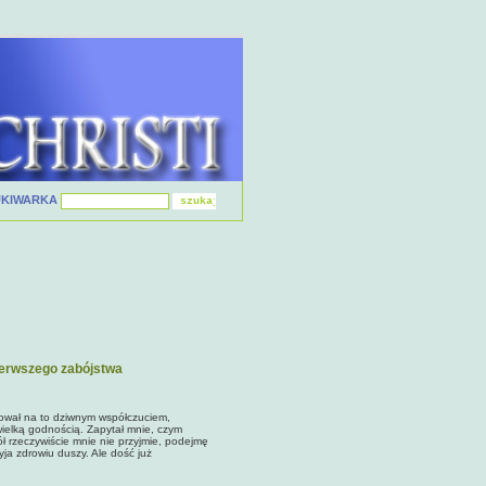
UKIWARKA
pierwszego zabójstwa
gował na to dziwnym współczuciem,
ielką godnością. Zapytał mnie, czym
ół rzeczywiście mnie nie przyjmie, podejmę
ja zdrowiu duszy. Ale dość już