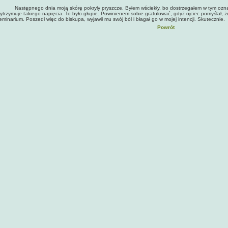
astępnego dnia moją skórę pokryły pryszcze. Byłem wściekły, bo dostrzegałem w tym oznakę
ytrzymuje takiego napięcia. To było głupie. Powinienem sobie gratulować, gdyż ojciec pomyślał, ż
eminarium. Poszedł więc do biskupa, wyjawił mu swój ból i błagał go w mojej intencji. Skutecznie.
Powrót