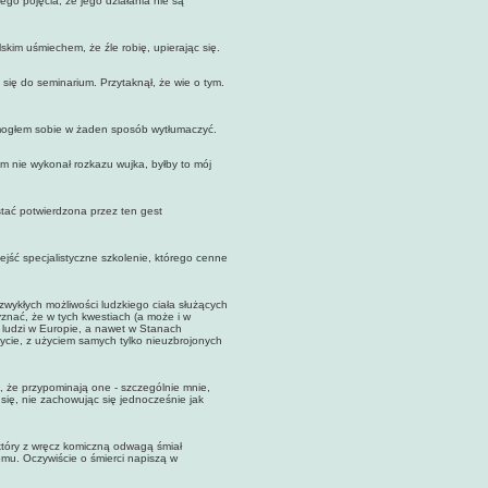
nego pojęcia, że jego działania nie są
m uśmiechem, że źle robię, upierając się.
 do seminarium. Przytaknął, że wie o tym.
e mogłem sobie w żaden sposób wytłumaczyć.
nie wykonał rozkazu wujka, byłby to mój
ać potwierdzona przez ten gest
ść specjalistyczne szkolenie, którego cenne
kłych możliwości ludzkiego ciała służących
znać, że w tych kwestiach (a może i w
 ludzi w Europie, a nawet w Stanach
ycie, z użyciem samych tylko nieuzbrojonych
że przypominają one - szczególnie mnie,
się, nie zachowując się jednocześnie jak
óry z wręcz komiczną odwagą śmiał
domu. Oczywiście o śmierci napiszą w