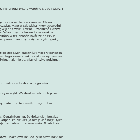
ie chodzi tylko o wspólne credo i wiarę. I
 lecz o wielkości człowieka. Słowo po
rozwijać wiarę w człowieka, który udowodni
ię w jedną wolę. Trzeba utwierdzać ludzi w
 Wskazując na luksus i rolę sztuki w
dsuńmy w ten sposób myśl, że należy je
 powinni niszczyć cały ten cyrk: figurki,
ycie żonatych kapłanów i msze w językach
wo. Tego samego roku udało mi się namówić
ętej, ale nie parafialnej, tylko rodzinnej,
e zakonnik będzie u niego jutro.
wój werdykt. Wiedziałem, jak postępować.
osobę, ale bez skutku, więc dał mi
. Oznajmiłem mu, że dokonuje niemalże
parł, że nie kierują nim jakieś racje, tylko
aję, że mnie to zdenerwowało. To nie była
u, poza ową intuicją, w każdym razie nic,