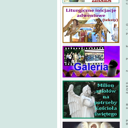
c
c
O
P
O
-
P
A
k
M
p
P
n
W
o
i
Z
r
B
R
o
Z
p
g