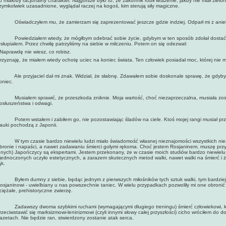
o miałoby racjonalny charakter. Najgorsze było to, że zakonnik robił wrażenie, jakby nie miał zielo
zymkolwiek uzasadnione, wyglądał raczej na kogoś, kim sterują siły magiczne.
świadczyłem mu, że zamierzam się zaprezentować jeszcze gdzie indziej. Odparł mi z anielski
owiedziałem wtedy, że mógłbym odebrać sobie życie, gdybym w ten sposób zdołał dostać się
słupiałem. Przez chwilę patrzyliśmy na siebie w milczeniu. Potem on się odezwał:
 Naprawdę nie wiesz, co robisz.
rzyznaję, że miałem wtedy ochotę uciec na koniec świata. Ten człowiek posiadał moc, której ni
le przyjaciel dał mi znak. Widział, że słabnę. Zdawałem sobie doskonale sprawę, że gdybym 
oniec.
usiałem sprawić, że przeszkoda zniknie. Moja wartość, choć niezaprzeczalna, musiała zost
osłuszeństwa i odwagi.
otem wstałem i zabiłem go, nie pozostawiając śladów na ciele. Ktoś mojej rangi musiał przej
auki pochodzą z Japonii.
 tym czasie bardzo niewielu ludzi miało świadomość własnej nieznajomości wszystkich niezwy
bronie i napaści, a nawet zadawaniu śmierci gołymi rękoma. Choć jestem Rosjaninem, muszę przy
nnych) Japończycy są ekspertami. Jestem przekonany, że w czasie moich studiów bardzo niewielu
jednoczonych uczyło estetycznych, a zarazem skutecznych metod walki, nawet walki na śmierć i ż
ąk.
yłem dumny z siebie, będąc jednym z pierwszych miłośników tych sztuk walki, tym bardziej, 
osjaninowi - uwielbiany u nas powszechnie taniec. W wielu przypadkach pozwoliły mi one obronić 
ciężałe, prehistoryczne zwierzę.
adawszy dwoma szybkimi ruchami (wymagającymi długiego treningu) śmierć człowiekowi, kt
rzeciwstawić się marksizmowi-leninizmowi (czyli innymi słowy całej przyszłości) cicho wróciłem do 
azetach. Nie będzie ran, stwierdzony zostanie atak serca.