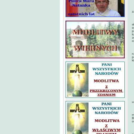
P
z
U
s
s
p
k
z
o
D
n
p
k
P
G
P
M
u
N
m
B
o
P