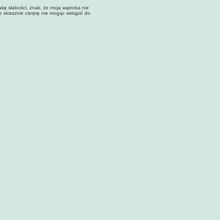
 słabości, znak, że moja wątroba nie
e strasznie cierpię nie mogąc wstąpić do