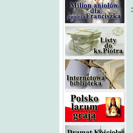
N
w
s