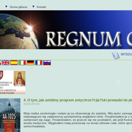
Strona główna
Kontakt
WYSZ
4. O tym, jak ambitny program antychrze?cija?ski prowadzi do 
2010-05-03
Moja matka zaniemogła i wzięto ją na obserwację do szpitala. Mój ojciec zarea
objawiającym się zwiększoną uprzejmością względem mnie. Przyjmowałem je z w
zamierzam się zająć. Powiedziałem, że jeszcze się nie poddałem, ale jeśli Kości
studia medyczne. Wygłosiłem małą przemowę na temat zdrowia ciała, które sprzy
samochwalstwa.