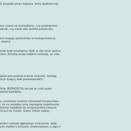
yszła przez księdza, który spełniał rolę
.
ro czasu na rozmyślaniu, czy powinienem
twienie, czy może dać dowód potulności.
em mojego pośrednika w korespondencji,
od dawna.
nie brak powołania. Było to dla mnie ważne,
niem. Zresztą wciąż miałem nadzieję, że uda
 jest podział w łonie kościoła. Istnieją
zech tysięcy sekt protestanckich."
źcie JEDNOŚCIĄ tak jak ja i mój ojciec
wśród katolików.
ła, ponieważ zawsze odmawiali kompromisu,
ny, że za wszelką cenę zapragnie pojednania.
żenia katolików do protestantów (i innych
aniczyć do Credo. Samo Credo należy
tuleci nabrało głębszego znaczenia, stało
do myśleli o kościele uniwersalnym, a więc o