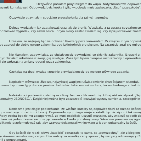
Oczywiście posłałem pilny telegram do wujka. Natychmiastowa odpowiedź prz
krzynki kontaktowej. Odpowiedź była krótka i tylko w połowie mnie zaskoczyła: „Usuń przeszkodę"
czywiście otrzymałem specjalne przeszkolenia dla tajnych agentów.
obrze wiedziałem jak zaatakować oraz jak się bronić. W związku z tą sprawą spędziłem spo
pozorować wypadek, czy zawał serca. Innymi słowy zastanawiałem się, czy lepiej rozsiewać zmar
znałem, że najlepiej będzie dokonać likwidacji poza konwentem. W związku z tym poprosił
by zaprosił do siebie owego zakonnika pod jakimkolwiek pretekstem. Na szczęście znali się oni 
ie kłamałem, zapewniając, że chciałbym się dowiedzieć, co skłoniło zakonnika, iż orzekł u m
dyż chciałem udoskonalić swoją grę w religię. Poza tym byłem okropnie rozdrażniony niepowodze
i się wpłynąć na zmianę decyzji przez zakonnika.
zekając na drugi wywiad rzetelnie przykładałem się do mojego głównego zadania.
apisałem wówczas: „Rzeczą najwyższej wagi jest uświadomienie chrześcijanom skandalu, jakim
owiem trzy różne typy chrześcijaństwa; katolickie, kilka kościołów obrządku wschodniego i około tr
ależało też podkreślić ostatnią modlitwę Jezusa z Nazaretu, tę, której nikt nie słyszał: „Bąd
tanowimy JEDNOŚĆ.". Dzięki niej można było zaszczepić i rozwijać wyrzuty sumienia, szczególnie 
onieczne jest ciągłe podkreślanie, że właśnie katolicy są odpowiedzialni za rozpad kościo
oprowadzając do schizm i herezji. Doprowadzony do tego miejsca katolik będzie się czuł tak win
tedy trzeba będzie mu zasugerować, że musi osobiście uczynić wszystko, aby znaleźć sposób zbli
dłamów), jednocześnie zachowując zawarte w Credo podstawy wiary. Właściwie powinien się ogr
elikatnie przeformułować tak, aby wszyscy deklarowali w nim wiarę w jeden uniwersalny kościół.
dy kościół się rodził, słowo „katolicki" oznaczało to samo, co „powszechny", ale z biegiem s
ię słowem niemalże magicznym. Dziś należy za wszelką cenę sprawić, by wszyscy odmawiający Cre
nii z protestantami.