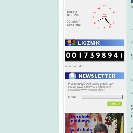
12
s
11
1
Sobota
10
2
PM
08-8-2026
O
sobota
9
3
32tydzień
8
4
Czas letni
D
7
5
6
u
U
a
N
g
m
obecnych:47
C
N
b
Proszę podać swój adres e-mail, aby
otrzymywać najnowsze informacje
o serwisie www.regnumchristi
N
s
e-mail
K
d
W
o
d
G
s
u