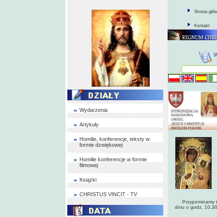
Strona głó
Kontakt
Wydarzenia
Artykuły
Homilie, konferencje, teksty w
formie dzwiękowej
Homilie konferencje w formie
filmowej
Książki
CHRISTUS VINCIT - TV
Przypominamy też 
dniu o godz. 10,3