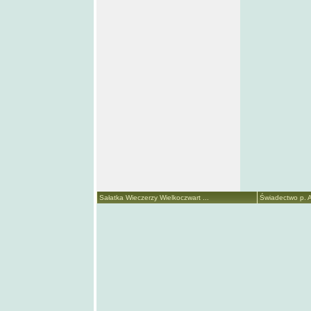
Sałatka Wieczerzy Wielkoczwart ...
Świadectwo p. A