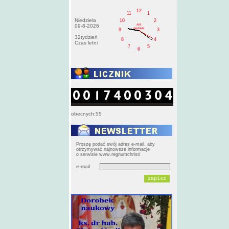
12
11
1
Niedziela
10
2
AM
09-8-2026
niedziela
9
3
32tydzień
8
4
Czas letni
7
5
6
obecnych:55
Proszę podać swój adres e-mail, aby
otrzymywać najnowsze informacje
o serwisie www.regnumchristi
e-mail