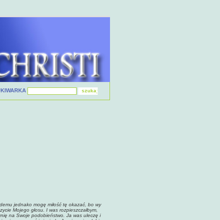
UKIWARKA
demu jednako mogę miłość tę okazać, bo wy
yszycie Mojego głosu. I was rozpieszczałbym,
czynię na Swoje podobieństwo. Ja was uleczę i