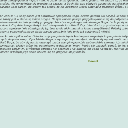
burzę bariery grzechu między nami. A gdzie nie ma grzechu, tam Ja jestem. Nie znaczy to, że maci
esteście. Ale wyrzeknijcie się grzechu na zawsze, a Duch Mój was uświęci i przygotuje na mieszkan
brzydzę wam grzech, bo jestem tak Słodki, że nie będziecie więcej pragnąć z ziemskich źródeł, a 
an Jezus:
(...)
kiedy dusza jest prawdziwie spragniona Boga, będzie gotowa Go przyjąć. Jednak ni
ie każdy jest w stanie tę miłość przyjąć. Na tym właśnie polega przygotowywanie się do połączenia z
admiarem miłości i nie potrafią go przyjąć. Nie chcą łagodnego, miłosiernego Boga, bo boją się 
a dzieci. Czy dzieci mają kiedyś dość okazywania im miłości? Czy dzieci drażni gdy mówi się do ni
ażdym wymiarze i nie obawiają się jej. Jest to dla nich naturalna forma szczęśliwości. Później czł
aczyna traktować samego siebie bardzo poważnie i nie umie już przyjmować miłości.
ziecko nie myśli o sobie. Dziecko czuje pragnienie bycia kochanym i zaspokaja to pragnienie tuląc 
rzychodząc do swego Ojca Niebieskiego, a wy stając się dorosłymi, staliście się ograniczeni i niec
iłość Boga, bo aby się na nią otworzyć trzeba stanąć w prawdzie wobec siebie samego. Uznać się
ojmowaniu i wiedzy, które jest ograniczone w działaniu i mocy. Trzeba się ukorzyć i uznać, że jest
ałkowicie zależnym, a wówczas człowiek nie oczekuje i nie pragnie od Boga nic więcej, jak tylko b
oment, w którym jego serce otwiera się na przyjęcie Mojej miłości.
Powrót