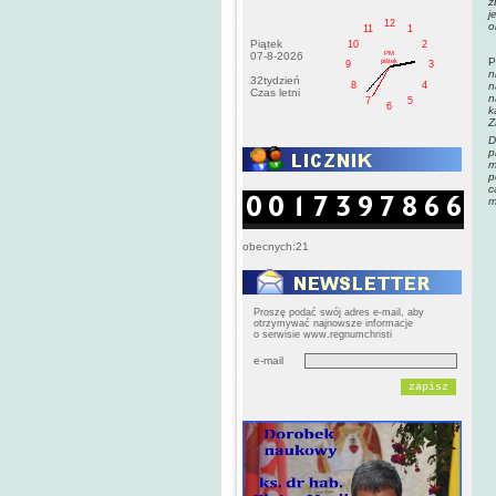
z
j
12
o
11
1
Piątek
10
2
PM
07-8-2026
P
pištek
9
3
n
32tydzień
n
8
4
Czas letni
n
7
5
6
k
Z
D
p
m
p
c
m
obecnych:21
Proszę podać swój adres e-mail, aby
otrzymywać najnowsze informacje
o serwisie www.regnumchristi
e-mail