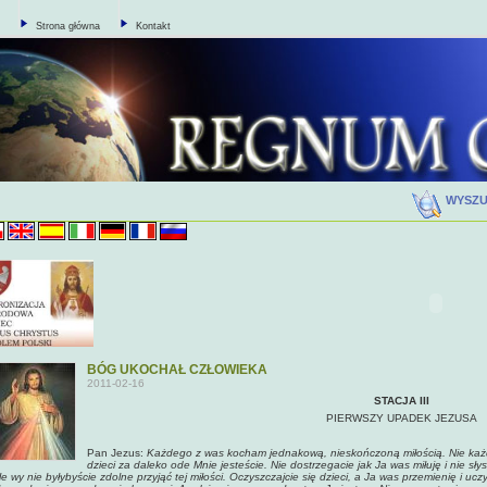
Strona główna
Kontakt
WYSZ
BÓG UKOCHAŁ CZŁOWIEKA
2011-02-16
STACJA III
PIERWSZY
UPADEK JEZUSA
Pan Jezus:
Każdego z was kocham jednakową, nieskończoną miłością. Nie każ
dzieci za daleko ode Mnie jesteście. Nie dostrzegacie jak Ja was miłuję i nie sł
le wy nie byłybyście zdolne przyjąć tej miłości. Oczyszczajcie się dzieci, a Ja was przemienię i u