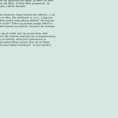
e nie zgrzeszyć już nigdy. Ja wiem, że słabi
ie dla Mnie. A kiedy Mnie przyjmiecie, Ja
tylko z Moich Boskich.
e każdemu mogę okazać tyle miłości (...), bo
e Mną. Dla niektórych to, co (...) daję jest
odkryć przed sobą własną słabość. Ale popatrz
ch czule? Dzieci są gotowe przyjąć miłość w
owiek zatraca tę wolność. Zaczyna się obawiać.
się do matki, tak i wy powinniście robić
zuli. Nie umiecie otworzyć się na bezgraniczną
 za dziecko, które jest ograniczone w
 się wobec Boga niczym i jest się od Niego
yć przez Niego kochanym. I to jest dopiero