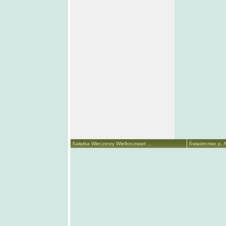
Sałatka Wieczerzy Wielkoczwart ...
Świadectwo p. A