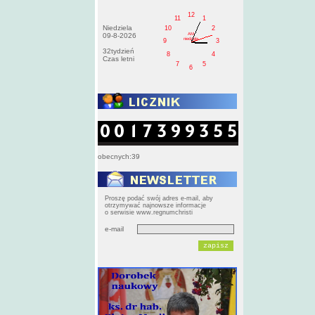
12
11
1
Niedziela
10
2
AM
09-8-2026
niedziela
9
3
32tydzień
8
4
Czas letni
7
5
6
obecnych:39
Proszę podać swój adres e-mail, aby
otrzymywać najnowsze informacje
o serwisie www.regnumchristi
e-mail