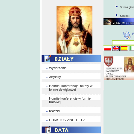
Strona głó
Kontakt
Wydarzenia
Artykuły
Homilie, konferencje, teksty w
formie dzwiękowej
Homilie konferencje w formie
filmowej
Książki
CHRISTUS VINCIT - TV