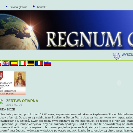
Strona główna
Kontakt
WYSZ
ŻERTWA OFIARNA
2012-01-06
UDA BOŻE
wa lata później, pod koniec 1978 roku, wspomnianemu wło­skiemu kapłanowi Ottavio Michelliniem
uszy ofiarnej. Dusze te są najdroższe Boskiemu Sercu Pana Jezusa i są żertwami wynagradzający
iewdzięczna ludzkość. Świat widzialny tymi duszami się nie inte­resuje, bo niewiele o nich wie, nat
e, prześladuje, robiąc wszystko, aby nie zaznały spokoju. Stąd też dusze te doświadczają od sza
uszenia i bezlitosnych cierpień. Ich dramat pogłębia jeszcze fakt, kiedy ich wewnętrzne zwierzeni
arem Pana Jezusa, wówczas w świecie powstaje wrzask, krzyk, że te osoby są chore psychicznie,