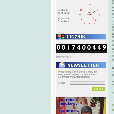
o
k
12
11
1
I
Niedziela
10
2
r
PM
09-8-2026
D
niedziela
9
3
ż
32tydzień
8
4
Czas letni
J
7
5
s
6
u
O
D
g
S
S
S
ż
S
obecnych:74
o
B
Proszę podać swój adres e-mail, aby
A
otrzymywać najnowsze informacje
z
o serwisie www.regnumchristi
z
0
e-mail
w
1
t
[1
[2