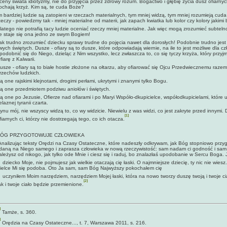
ceny świa­ta idiotyzmy, nie do przyjęcia przez zdrowy rozum. Bogactwo i głębię życia dusz ofiarnyc
ochają krzyż. Kim są, te cuda Boże?
m bardziej ludzie są zatopieni w rzeczach materialnych, tym mniej widzą, tym mniej rozumieją cuda
zeczy - powiedzmy tak - mniej materialne od materii, jak zapach kwiatka lub kolor czy kolory jakimi
latego nie potrafią tacy ludzie oceniać rzeczy mniej materialne. Jak więc mogą zrozumieć subteln
e staje się ona jedno ze swym Bogiem!
ak trudno zrozumieć dziecku sprawy trudne do pojęcia nawet dla dorosłych! Podobnie trudno jes
wych świętych. Dusze - ofiary są to dusze, które odpowiadają wiernie, na ile to jest możliwe dl
podobnić się do Niego, dzieląc z Nim wszystko, lecz zwłaszcza to, co się tyczy krzyża, który przy
fiarę z Kalwarii.
usze - ofiary są to białe hostie złożone na ołtarzu, aby ofiarować się Ojcu Przedwiecznemu raz
rzechów ludzkich.
ą one rajskimi klejnotami, drogimi perłami, ukrytymi i znanymi tylko Bogu.
ą one przedmiotem podziwu aniołów i świętych.
ą one po Jezusie, Ofierze nad ofiarami i po Maryi Współo-dkupicielce, współodkupicielami, które 
elaznej tyranii czarta.
ynu mój, nie wszyscy widzą to, co wy widzicie. Niewielu z was widzi, co jest zakryte przed innym
[1]
fiarnych ci, którzy nie dostrzegają tego, co ich otacza.
ÓG PRZYGOTOWUJE CZŁOWIEKA
nalizując teksty Orędzi na Czasy Ostateczne, które nadeszły od­krywam, jak Bóg stopniowo przyg
daną na Niego samego i zaprasza człowieka w nową rzeczy­wistość: sam nadam ci godność i sam p
ależysz od nikogo, jak tylko ode Mnie i ciesz się i raduj, bo zna­lazłaś upodobanie w Sercu Boga. 
 dziecko Moje, nie pojmujesz jak wielkie otaczają cię łaski. O najmniej­sze dziecię, ty nic nie wiesz
ielce Mi się podoba. Oto Ja sam, sam Bóg Najwyższy pokochałem cię
 uczyniłem Moim narzędziem, narzędziem Mojej łaski, która na nowo tworzy duszę twoją i twoje cia
[2]
ak i twoje ciało będzie przemienione.
]
Tamże, s. 360.
]
Orędzia na Czasy Ostateczne..., t. 7, Warszawa 2011, s. 216.