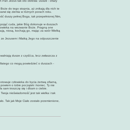
h Pan Jezus tak oto określa: Dusze - ofiary
 Boże do tego stopnia, aż znikają dla nich te
 barwi się ziemia w różnych porach roku.
ość duszy pełnej Boga, tak przepełnio­nej Nim,
t pojąć cuda, jakie Bóg dokonuje w duszach
a człowieka na wezwanie Boże. Pragną one
jmują, niosą, kochają go, mając za wzór Wielką
em ze Jezusem i Matką Jego na odpuszcze­nie
uwalniają dusze z czyśćca, lecz zwłaszcza z
i. Dlatego co mogą powiedzieć o duszach -
otowuje człowieka do bycia żertwą ofiarną,
owiem o tobie początek i koniec. Ty nie
Ja sam troszczę się i dbam o ciebie.
. Twoja nieświadomość jest tak wielka i tak
ło. Tak jak Moje Ciało zostało przemienio­ne,