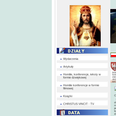
Wydarzenia
Artykuły
Homilie, konferencje, teksty w
formie dzwiękowej
Homilie konferencje w formie
filmowej
C
Książki
D
d
CHRISTUS VINCIT - TV
n
j
k
d