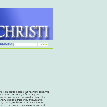
UKIWARKA
u Pan Jezus jeszcze raz naświe­tlił tematykę
mi Jemu cierpienia, które zadaje Mu
omiast świat ciemności, świat szatana śledzi
tana wielkiego udręczenia, znieważania,
a wychodzą na światło dzienne, które są
 a to co mówią lub przekazują to są wedle