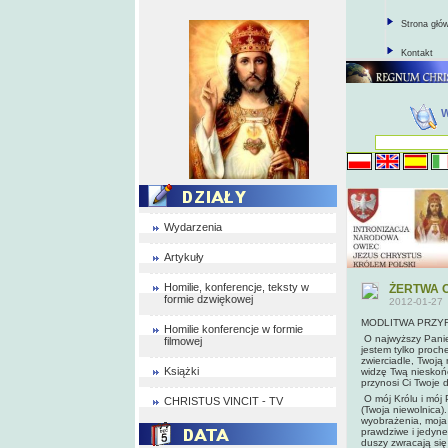
Strona głó
Kontakt
Wydarzenia
Artykuły
Homilie, konferencje, teksty w
ŻERTWA 
formie dzwiękowej
2012-01-27
MODLITWA PRZY
Homilie konferencje w formie
O najwyższy Panie 
filmowej
jestem tylko proch
zwierciadle, Twoją
Książki
widzę Twą nieskońc
przynosi Ci Twoje d
O mój Królu i mój 
CHRISTUS VINCIT - TV
(Twoja niewolnica)
wyobrażenia, moja 
prawdziwe i jedyne
duszy zwracają się