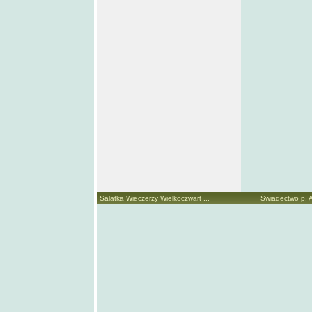
Sałatka Wieczerzy Wielkoczwart ...
Świadectwo p. A