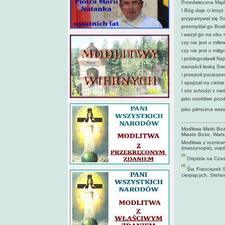
Przedwieczna Mądr
I Bóg daje ci krzyż
przypatrywał się 
przemyślał go Bo
i ważył go na obu 
czy nie jest o milim
czy nie jest o milig
i pobłogosławił Na
namaścił łaską Sw
i przepoił pociesz
I spojrzał na ciebie
I oto schodzi z nie
jako osobliwe pozd
jako jałmużna wsze
Modlitwa Matki Boż
Miasto Boże, Wars
Modlitwa z rozmowy
(maszynopis), orędz
[3]
Orędzia na Czasy 
[4]
Św. Franciszek S
cierpiących, Stefa