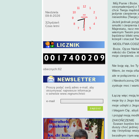
Mój Panie i Boże, n
12
otrzymałem(am) z T
11
1
chce Twoja mądrość
Niedziela
10
2
jedynie cierpienie 
AM
09-8-2026
niewolnika (Twojej 
niedziela
9
3
Jeżeli jednak przy
32tydzień
8
4
smutki i cierpieni
Czas letni
7
5
Majestatu, racz mni
6
wiernym Twoim prz
będziesz bliski sm
krzepił i otaczał T
MODLITWA CODZ
Boże, Ojcze Niebie
miłości do Ciebie k
moje cierpienie, c
Nie boję się, bo Ty
obecnych:62
Wiem, że moja ofia
ale w połączeniu z
i Nieskończoną Of
zyskuje moc i wart
Proszę podać swój adres e-mail, aby
otrzymywać najnowsze informacje
o serwisie www.regnumchristi
Łączę więc moją k
moje łzy z Jego łz
e-mail
moje udręki z Jego
i błagam Cię, abyś 
i przyjął moją modl
ZAKOŃCZENIE
Szatan bardzo boi 
duszy choć jednej 
się i brzy­dząc ws
bezsilnym i tym wi