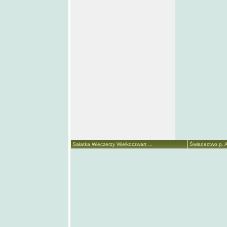
Sałatka Wieczerzy Wielkoczwart ...
Świadectwo p. A