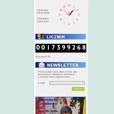
12
11
1
Niedziela
10
2
AM
09-8-2026
niedziela
9
3
32tydzień
8
4
Czas letni
7
5
6
obecnych:52
Proszę podać swój adres e-mail, aby
otrzymywać najnowsze informacje
o serwisie www.regnumchristi
e-mail