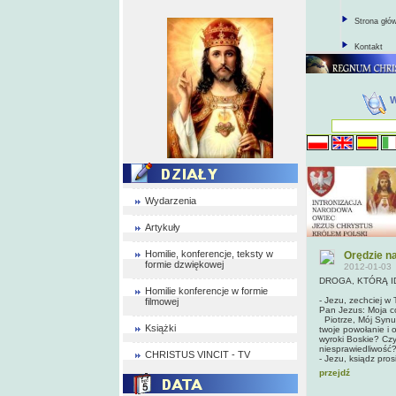
Strona głó
Kontakt
Wydarzenia
Artykuły
Homilie, konferencje, teksty w
Orędzie n
formie dzwiękowej
2012-01-03
DROGA, KTÓRĄ ID
Homilie konferencje w formie
- Jezu, zechciej w
filmowej
Pan Jezus: Moja có
Piotrze, Mój Synu,
Książki
twoje powołanie i
wyroki Boskie? Czy
niesprawiedliwość
CHRISTUS VINCIT - TV
- Jezu, ksiądz pro
przejdź