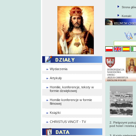
Strona głó
Kontakt
Wydarzenia
Artykuły
Homilie, konferencje, teksty w
formie dzwiękowej
Homilie konferencje w formie
filmowej
Książki
CHRISTUS VINCIT - TV
2. Pielgrzymi paku
pod hotel i trzeba 
3. Każdy pielgrzy