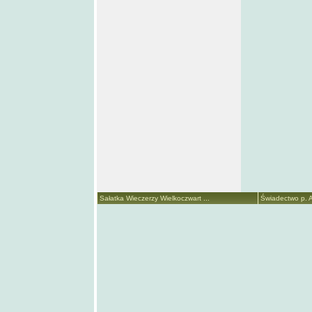
Sałatka Wieczerzy Wielkoczwart ...
Świadectwo p. A