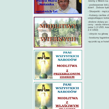
-kremy z filtrem na
- podstawowe leki 
dzień . Dobrze był
- Skarpetki - mężc
- Kobiety cieńkie c
uwypuklające kobie
-drobne dolary po 
ceny : woda minera
zatar 1-3 USD, ksi
2-4 USD)
- okrycie na głowę
- kostiumy kąpielo
-ręczniki są w hot