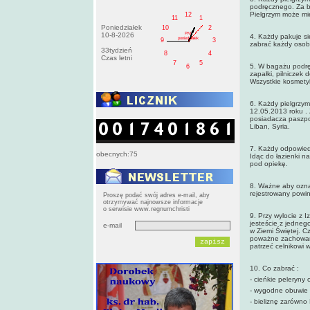
podręcznego. Za ba
Pielgrzym może mie
12
11
1
Poniedziałek
10
2
PM
10-8-2026
4. Każdy pakuje si
poniedziałek
9
3
zabrać każdy osobn
33tydzień
8
4
Czas letni
7
5
5. W bagażu podrę
6
zapałki, pilniczek 
Wszystkie kosmety
6. Każdy pielgrzym
12.05.2013 roku .
posiadacza paszpo
Liban, Syria.
7. Każdy odpowiedz
obecnych:75
Idąc do łazienki n
pod opiekę.
8. Ważne aby ozna
rejestrowany powin
Proszę podać swój adres e-mail, aby
otrzymywać najnowsze informacje
o serwisie www.regnumchristi
9. Przy wylocie z 
jesteście z jedneg
e-mail
w Ziemi Świętej. C
poważne zachowani
patrzeć celnikowi 
10. Co zabrać :
- cieńkie peleryny 
- wygodne obuwie 
- bieliznę zarówno