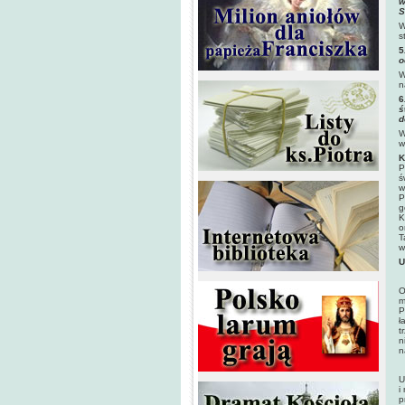
w
S
W
s
5
o
W
n
6
ś
d
W
w
K
P
ś
w
P
g
K
o
T
w
U
O
m
P
ł
t
n
n
U
i
p