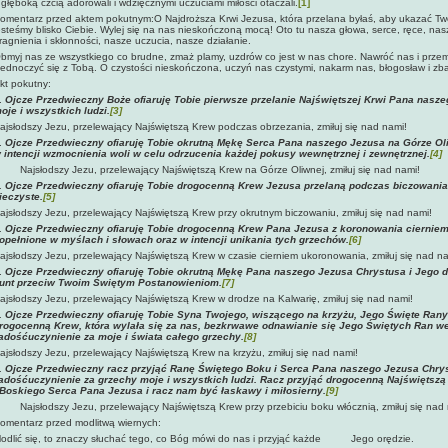
 głęboką czcią adorowali i wdzięcznymi uczuciami miłości otaczali.
[1]
omentarz przed aktem pokutnym:O Najdroższa Krwi Jezusa, która przelana byłaś, aby ukazać Twoje
esteśmy blisko Ciebie. Wylej się na nas nieskończoną mocą! Oto tu nasza głowa, serce, ręce, nas
ragnienia i skłonności, nasze uczucia, nasze działanie.
bmyj nas ze wszystkiego co brudne, zmaż plamy, uzdrów co jest w nas chore. Nawróć nas i prz
jednoczyć się z Tobą. O czystości nieskończona, uczyń nas czystymi, nakarm nas, błogosław i z
kt pokutny:
.
Ojcze Przedwieczny Boże ofiaruję Tobie pierwsze przelanie Najświętszej Krwi Pana nasz
oje i wszystkich ludzi.
[3]
ajsłodszy Jezu, przelewający Najświętszą Krew podczas obrzezania, zmiłuj się nad nami!
.
Ojcze Przedwieczny ofiaruję Tobie okrutną Mękę Serca Pana naszego Jezusa na Górze Ol
 intencji wzmocnienia woli w celu odrzucenia każdej pokusy wewnętrznej i zewnętrznej.
[4]
Najsłodszy Jezu, przelewający Najświętszą Krew na Górze Oliwnej, zmiłuj się nad nami!
. Ojcze Przedwieczny ofiaruję Tobie drogocenną Krew Jezusa przelaną podczas biczowania
ieczyste.
[5]
ajsłodszy Jezu, przelewający Najświętszą Krew przy okrutnym biczowaniu, zmiłuj się nad nami!
. Ojcze Przedwieczny ofiaruję Tobie drogocenną Krew Pana Jezusa z koronowania ciernie
opełnione w myślach i słowach oraz w intencji unikania tych grzechów.
[6]
ajsłodszy Jezu, przelewający Najświętszą Krew w czasie cierniem ukoronowania, zmiłuj się nad na
.
Ojcze Przedwieczny ofiaruję Tobie okrutną Mękę Pana naszego Jezusa Chrystusa i Jego 
unt przeciw Twoim Świętym Postanowieniom.
[7]
ajsłodszy Jezu, przelewający Najświętszą Krew w drodze na Kalwarię, zmiłuj się nad nami!
. Ojcze Przedwieczny ofiaruję Tobie Syna Twojego, wiszącego na krzyżu, Jego Święte Rany
rogocenną Krew, która wylała się za nas, bezkrwawe odnawianie się Jego Świętych Ran w
adośćuczynienie za moje i świata całego grzechy.
[8]
ajsłodszy Jezu, przelewający Najświętszą Krew na krzyżu, zmiłuj się nad nami!
. Ojcze Przedwieczny racz przyjąć Ranę Świętego Boku i Serca Pana naszego Jezusa Chryst
adośćuczynienie za grzechy moje i wszystkich ludzi. Racz przyjąć drogocenną Najświętszą
 Boskiego Serca Pana Jezusa i racz nam być łaskawy i miłosierny.
[9]
Najsłodszy Jezu, przelewający Najświętszą Krew przy przebiciu boku włócznią, zmiłuj się nad
omentarz przed modlitwą wiernych:
odlić się, to znaczy słuchać tego, co Bóg mówi do nas i przyjąć każde Jego orędzie.