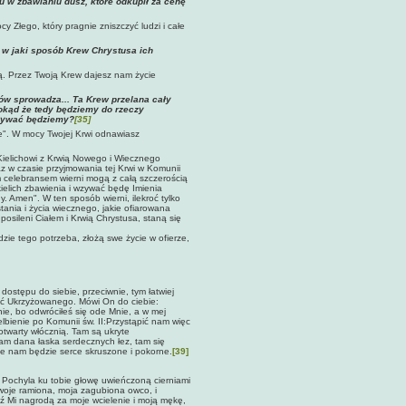
 w zbawianiu dusz, które odkupił za cenę
y Złego, który pragnie zniszczyć ludzi i całe
, w jaki sposób Krew Chrystusa ich
ną. Przez Twoją Krew dajesz nam życie
łów sprowadza... Ta Krew przelana cały
 Dokąd że tedy będziemy do rzeczy
dbywać będziemy?
[35]
we". W mocy Twojej Krwi odnawiasz
 Kielichowi z Krwią Nowego i Wiecznego
az w czasie przyjmowania tej Krwi w Komunii
em celebransem wierni mogą z całą szczerością
ielich zbawienia i wzywać będę Imienia
 Amen". W ten sposób wierni, ilekroć tylko
ania i życia wiecznego, jakie ofiarowana
osileni Ciałem i Krwią Chrystusa, staną się
dzie tego potrzeba, złożą swe życie w ofierze,
 dostępu do siebie, przeciwnie, tym łatwiej
ość Ukrzyżowanego. Mówi On do ciebie:
nie, bo odwróciłeś się ode Mnie, a w mej
lbienie po Komunii św. II:Przystąpić nam więc
twarty włócznią. Tam są ukryte
am dana łaska serdecznych łez, tam się
ne nam będzie serce skruszone i pokorne.
[39]
. Pochyla ku tobie głowę uwieńczoną cierniami
swoje ramiona, moja zagubiona owco, i
dź Mi nagrodą za moje wcielenie i moją mękę,