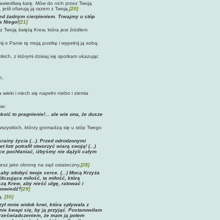
prawiedliwą karę. Mów do nich przez Twoją
eśli ofiarują ją razem z Twoją.
[20]
zed żadnym cierpieniem. Trwajmy u stóp
a Niego!
[21]
 Twoją świętą Krew, która jest źródłem
ij o Panie tę moją pustkę i wypełnij ją sobą:
kich, z którymi dzisiaj się spotkam ukazując
o,
eki i niech się napełni niebo i ziemia
ie:
oić to pragnienie!... ale wie ona, że dusze
wszystkich, którzy gromadzą się u stóp Twego
ainy życia (...). Przed odrodzonymi
 łotr potrafił otworzyć wiarą swoją! (...)
ce pochłaniać, iżbyśmy nie dążyli całym
jesz jako obronę na sąd ostateczny.
[28]
aby zdobyć twoje serce. (...) Mocą Krzyża
czująca miłość, ta miłość, którą
zą Krew, aby nieść ulgę, ratować i
dpowiedź?
[29]
ą.
[30]
ył mnie widok krwi, która spływała z
nie kwapi się, by ją przyjąć. Postanowiłam
 przeświadczeniem, że mam ją potem