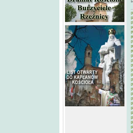
b
[
[
[
[
[
[
[
[
[
[
[
[
[
[
[
[
[
[
[
[
[
[
[
[
[
[