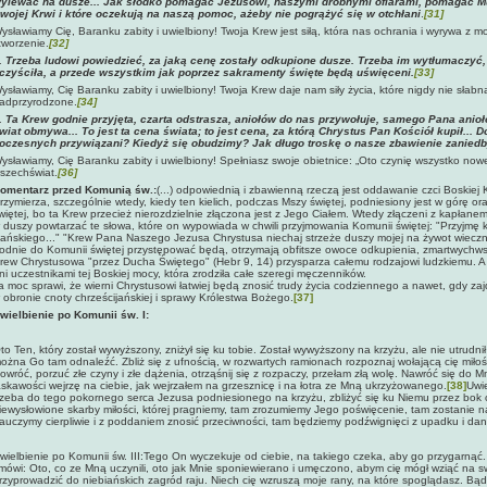
ylewać na dusze... Jak słodko pomagać Jezusowi, naszymi drobnymi ofiarami, pomagać Mu
wojej Krwi i które oczekują na naszą pomoc, ażeby nie pogrążyć się w otchłani
.
[31]
ysławiamy Cię, Baranku zabity i uwielbiony! Twoja Krew jest siłą, która nas ochrania i wyrywa z moc
tworzenie.
[32]
. Trzeba ludowi powiedzieć, za jaką cenę zostały odkupione dusze. Trzeba im wytłumaczyć
czyściła, a przede wszystkim jak poprzez sakramenty święte będą uświęceni.
[33]
ysławiamy, Cię Baranku zabity i uwielbiony! Twoja Krew daje nam siły życia, które nigdy nie słab
adprzyrodzone.
[34]
.
Ta Krew godnie przyjęta, czarta odstrasza, aniołów do nas przywołuje, samego Pana anio
wiat obmywa... To jest ta cena świata; to jest cena, za którą Chrystus Pan Kościół kupił...
oczesnych przywiązani? Kiedyż się obudzimy? Jak długo troskę o nasze zbawienie zanie
ysławiamy, Cię Baranku zabity i uwielbiony! Spełniasz swoje obietnice: „Oto czynię wszystko no
szechświat.
[36]
omentarz przed Komunią św.:
(...) odpowiednią i zbawienną rzeczą jest oddawanie czci Boskiej
rzymierza, szczególnie wtedy, kiedy ten kielich, podczas Mszy świętej, podniesiony jest w górę or
więtej, bo ta Krew przecież nierozdzielnie złączona jest z Jego Ciałem. Wtedy złączeni z kapłan
 duszy powtarzać te słowa, które on wypowiada w chwili przyjmowania Komunii świętej: "Przyjmę k
ańskiego..." "Krew Pana Naszego Jezusa Chrystusa niechaj strzeże duszy mojej na żywot wieczny.
odnie do Komunii świętej przystępować będą, otrzymają obfitsze owoce odkupienia, zmartwychwst
rew Chrystusowa "przez Ducha Świętego" (Hebr 9, 14) przysparza całemu rodzajowi ludzkiemu. A p
ni uczestnikami tej Boskiej mocy, która zrodziła całe szeregi męczenników.
a moc sprawi, że wierni Chrystusowi łatwiej będą znosić trudy życia codziennego a nawet, gdy zaj
 obronie cnoty chrześcijańskiej i sprawy Królestwa Bożego.
[37]
wielbienie po Komunii św. I:
to Ten, który został wywyższony, zniżył się ku tobie. Został wywyższony na krzyżu, ale nie utrudnił
ożna Go tam odnaleźć. Zbliż się z ufnością, w rozwartych ramionach rozpoznaj wołającą cię mił
owróć, porzuć złe czyny i złe dążenia, otrząśnij się z rozpaczy, przełam złą wolę. Nawróć się do M
askawości wejrzę na ciebie, jak wejrzałem na grzesznicę i na łotra ze Mną ukrzyżowanego.
[38]
Uwie
rzeba do tego pokornego serca Jezusa podniesionego na krzyżu, zbliżyć się ku Niemu przez bok o
iewysłowione skarby miłości, której pragniemy, tam zrozumiemy Jego poświęcenie, tam zostanie n
auczymy cierpliwie i z poddaniem znosić przeciwności, tam będziemy podźwignięci z upadku i da
wielbienie po Komunii św. III:Tego On wyczekuje od ciebie, na takiego czeka, aby go przygarnąć
 mówi: Oto, co ze Mną uczynili, oto jak Mnie sponiewierano i umęczono, abym cię mógł wziąć na 
rzyprowadzić do niebiańskich zagród raju. Niech cię wzruszą moje rany, na które spoglądasz. Bą