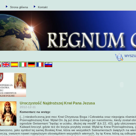
Strona główna
Kontakt
WYSZ
Uroczystość Najdroższej Krwi Pana Jezusa
2012-12-11
Komentarz na wstęp:
(...) nieskończoną jest moc Krwi Chrystusa Boga i Człowieka oraz niepojęta również 
Przenajdroższej Krwi. Wylał On Ją już dnia ósmego po narodzeniu, kiedy został obrz
ogrodzie Getsemani "będąc w ucisku, dłużej się modlił" (Łk 22, 43), gdy ubiczowan
Kalwarii kroczył, gdzie też do krzyża przybity został. Wylał tę Krew Przenajdroższą
tworzono, jako symbol tej samej Boskiej Krwi, która we wszystkich Sakramentach świętych na wie
zeczą, owszem nawet najwyższym obowiązkiem wszystkich wiernych, by tę Krew, którą są odkupi