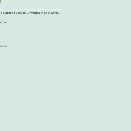
]
na Naszego Jezusa Chrystusa
Inde a primis.
tusa.
tusa.