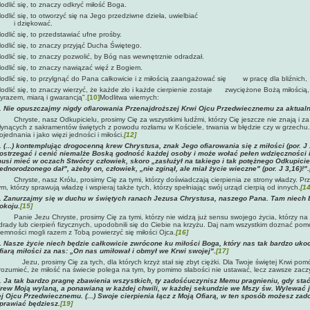
odlić się, to znaczy odkryć miłość Boga.
odlić się, to otworzyć się na Jego przedziwne dzieła, uwielbiać
 dziękować.
odlić się, to przedstawiać ufne prośby.
odlić się, to znaczy przyjąć Ducha Świętego.
odlić się, to znaczy pozwolić, by Bóg nas wewnętrznie odradzał.
odlić się, to znaczy nawiązać więź z Bogiem.
odlić się, to przylgnąć do Pana całkowicie i z miłością zaangażować się w pracę dla bliźnich,
odlić się, to znaczy wierzyć, że każde zło i każde cierpienie zostaje zwyciężone Bożą miłośc
yrazem, miarą i gwarancją".
[10]
Modlitwa wiernych:
. Nie opuszczajmy nigdy ofiarowania Przenajdroższej Krwi Ojcu Przedwiecznemu za aktualn
Chryste, nasz Odkupicielu, prosimy Cię za wszystkimi ludźmi, którzy Cię jeszcze nie znają i za
łynących z sakramentów świętych z powodu rozłamu w Kościele, trwania w błędzie czy w grzechu.
ojednania i jako więzi jedności i miłości.
[12]
. (...) kontemplując drogocenną krew Chrystusa, znak Jego ofiarowania się z miłości (por. J
ostrzegać i cenić niemalże Boską godność każdej osoby i może wołać pełen wdzięczności 
usi mieć w oczach Stwórcy człowiek, skoro „zasłużył na takiego i tak potężnego Odkupiciel
ednorodzonego dał", ażeby on, człowiek, „nie zginął, ale miał życie wieczne" (por. J 3,16)!".
hryste, nasz Królu, prosimy Cię za tymi, którzy doświadczają cierpienia ze strony władzy. Prz
ym, którzy sprawują władzę i wspieraj także tych, którzy spełniając swój urząd cierpią od innych.
[14
. Zanurzajmy się w duchu w świętych ranach Jezusa Chrystusa, naszego Pana. Tam niech 
okoju.
[15]
anie Jezu Chryste, prosimy Cię za tymi, którzy nie widzą już sensu swojego życia, którzy na
drady lub cierpień fizycznych, upodobnili się do Ciebie na krzyżu. Daj nam wszystkim doznać po
iemności mogli razem z Tobą powierzyć się miłości Ojca.
[16]
.
Nasze życie niech będzie całkowicie zwrócone ku miłości Boga, który nas tak bardzo uko
fiarą miłości za nas: „On nas umiłował i obmył we Krwi swojej".
[17]
Jezu, prosimy Cię za tych, dla których krzyż stał się zbyt ciężki. Dla Twoje świętej Krwi po
rozumieć, że miłość na świecie polega na tym, by pomimo słabości nie ustawać, lecz zawsze zac
. Ja tak bardzo pragnę zbawienia wszystkich, ty zadośćuczynisz Memu pragnieniu, gdy sta
rew Moją wylaną, a ponawianą w każdej chwili, w każdej sekundzie we Mszy św. Wylewać j
ej Ojcu Przedwiecznemu. (...) Swoje cierpienia łącz z Moją Ofiarą, w ten sposób możesz za
prawiać będziesz.
[19]