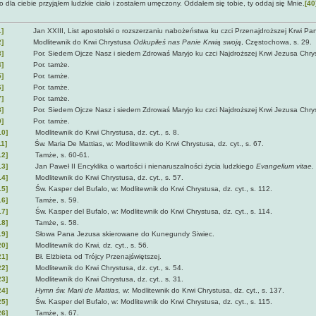
o dla ciebie przyjąłem ludzkie ciało i zostałem umęczony. Oddałem się tobie, ty oddaj się Mnie.
[40
1]
Jan XXIII, List apostolski o rozszerzaniu nabożeństwa ku czci Przenajdroższej Krwi Pa
2]
Modlitewnik
do Krwi Chrystusa
Odkupiłeś nas Panie Krwią swoją
, Częstochowa, s. 29.
3]
Por. Siedem Ojcze Nasz i siedem Zdrowaś Maryjo ku czci Najdroższej Krwi Jezusa Chrys
4]
Por. tamże.
5]
Por. tamże.
6]
Por. tamże.
7]
Por. tamże.
8]
Por. Siedem Ojcze Nasz i siedem Zdrowaś Maryjo ku czci Najdroższej Krwi Jezusa Chrys
9]
Por. tamże.
10]
Modlitewnik do Krwi Chrystusa, dz. cyt., s. 8.
11]
Św. Maria De Mattias, w: Modlitewnik do Krwi Chrystusa, dz. cyt., s. 67.
12]
Tamże, s. 60-61.
13]
Jan Paweł II Encyklika o wartości i nienaruszalności życia ludzkiego
Evangelium vitae.
14]
Modlitewnik do Krwi Chrystusa, dz. cyt., s. 57.
15]
Św. Kasper del Bufalo, w: Modlitewnik do Krwi Chrystusa, dz. cyt., s. 112.
16]
Tamże, s. 59.
17]
Św. Kasper del Bufalo, w: Modlitewnik do Krwi Chrystusa, dz. cyt., s. 114.
18]
Tamże, s. 58.
19]
Słowa Pana Jezusa skierowane do Kunegundy Siwiec.
20]
Modlitewnik do Krwi, dz. cyt., s. 56.
21]
Bł. Elżbieta od Trójcy Przenajświętszej.
22]
Modlitewnik do Krwi Chrystusa, dz. cyt., s. 54.
23]
Modlitewnik do Krwi Chrystusa, dz. cyt., s. 31.
24]
Hymn św. Marii de Mattias,
w: Modlitewnik do Krwi Chrystusa, dz. cyt., s. 137.
25]
Św. Kasper del Bufalo, w: Modlitewnik do Krwi Chrystusa, dz. cyt., s. 115.
26]
Tamże, s. 67.