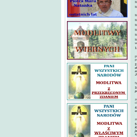
M
M
i
M
M
M
M
M
M
w
1
p
p
2
d
m
J
C
t
3
p
P
z
c
4
o
z
5
K
j
s