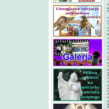
N
6
k
p
K
T
S
i
K
K
a
N
c
J
1
k
W
K
2
u
G
s
W
3
m
c
z
W
4
j
w