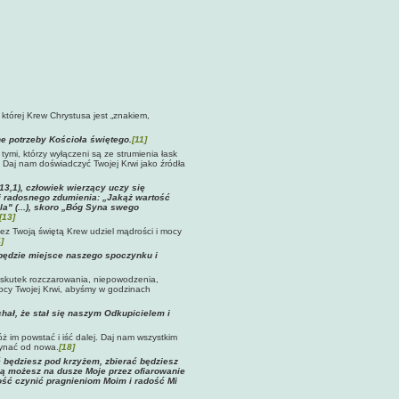
ią, której Krew Chrystusa jest „znakiem,
e potrzeby Kościoła świętego.
[11]
 tymi, którzy wyłączeni są ze strumienia łask
 Daj nam doświadczyć Twojej Krwi jako źródła
 13,1), człowiek wierzący uczy się
i radosnego zdumienia: „Jakąż wartość
a" (...), skoro „Bóg Syna swego
[13]
ez Twoją świętą Krew udziel mądrości i mocy
]
będzie miejsce naszego spoczynku i
 skutek rozczarowania, niepowodzenia,
mocy Twojej Krwi, abyśmy w godzinach
chał, że stał się naszym Odkupicielem
i
móż im powstać i iść dalej. Daj nam wszystkim
zynać od nowa.
[18]
ć będziesz pod krzyżem, zbierać będziesz
ą możesz na dusze Moje przez ofiarowanie
dość czynić pragnieniom Moim i radość Mi