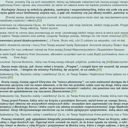
Panie, prosimy Cię za tych wszystkich, którzy są fałszywie oskarżani lub muszą przyjąć nies
ajdroższą Krew i spraw, aby zrozumieli, że także ich własna krew nie będzie przelana nadaremnie, j
.
Kochajmy Jezusa tą miłością głęboką, spokojną i wspaniałomyślną, która nie cofa się pr
rzyża gdzie nasz Umiłowany wzywa nas, a gdy nie możemy się już dłużej modlić, patrzmy n
[Panie] spraw, abyśmy wszyscy poznali, że każda przegrana może stać się zwycięstwem przez
rawdziwej czystości i miłości.
[22]
omentarz na ofiarowanie:Ojcze, do Ciebie wznoszę całe moje istnienie, kielich mojej pustki. Przyjm
woim światłem, Twoją miłością, Twoim życiem.
praw, niech te cenne dary promieniują ze mnie i przelewają kielich mego serca w serca tych wszyst
m piękno Twojej radości oraz pełnię i pogodę Twojego pokoju, którego nic nie może zniszczyć.
[23]
omentarz przed dziękczynieniem:
(...) Panie, Boże mój, cóż Ci oddam za wszystko, coś mi dał,
ielich zbawienia wezmę i mocy Krwi Twojej wzywać będę.Śpiewajcie Jezusowi wszyscy Święci Jeg
lbowiem On nas umiłował i obmył we Krwi swojej.Został Wspomożycielem i Zbawicielem Naszym.
a wieki bądź sławiona Krwi Jezusowa, albowiem uczyniłaś nam te cuda.Bądź pochwalony Jezu na wi
hwałą Krwi Jego.
ezusowi, Synowi Bożemu,- który nas Krwią swoją odkupił, pójdźcie, pokłońmy się.
[24]
Dziękczynien
.
Dusza moja słyszy, jak Jezus mówi z krzyża: „Pragnę", i czegóż bym nie uczynił, by zaspok
osztują krew... i biegnie do winnicy Pańskiej, by uczynić, to co zdoła.
[25]
ysławiamy Cię, Baranku zabity i uwielbiony! Za to, że Twoja Święta i Najdroższa Krew spływa na 
rzyża.
[26]
.
Krwią swoją świętą ugasił Chrystus ów "miecz płomienny", co nam wzbraniał dostępu do kr
tracona ojczyzna stoi na nowo otworem, o ile kto nie przetnie sobie sam tej drogi, którą nawet
orączkowe życie doczesne, pełne na przemian cierpień i radości, nie powinno nas tak dale
ercem do upodobnienia się naszemu Zbawicielowi
.
[27]
ysławiamy Cię, Baranku zabity i uwielbiony! Za to, że Twoja Krew jest szatą chwały, którą nam da
.
Trwaj przed Panem, który wisi na krzyżu z przebitym Sercem; wylał krew ze swego Serca, 
ożesz być obecna we wszystkich miejscach bólu - wszędzie tam zaprowadzi cię twoja współ
zerpiesz z Boskiego Serca i która czyni cię zdolną wszędzie rozprzestrzeniać Jego Najdrożs
bawiać. Oczy Ukrzyżowanego zwrócone są na ciebie pytającym spojrzeniem. Jaką dasz o
ysławiamy Cię, Baranku zabity i uwielbiony! Za to, że Twoja Najdroższa Krew jednoczy nas z Tob
.
Pewnej niedzieli, gdy oglądałam fotografię przedstawiającą naszego Pana na Krzyżu, uderz
ednej z Jego boskich rąk. Ogarnął mnie smutek na myśl, że ta krew spada na ziemię, a nikt 
ięc trwać w duchu u stóp Krzyża i przyjmować tę Boską rosę, która z niego spływa, z tym