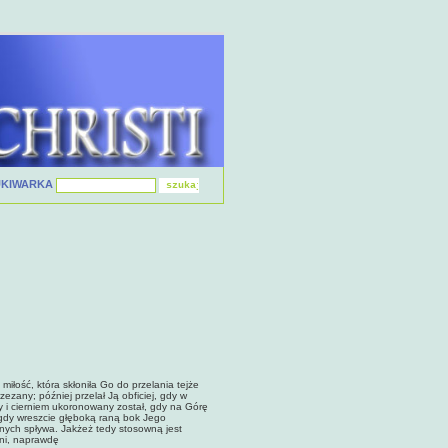
UKIWARKA
miłość, która skłoniła Go do przelania tejże
ezany; później przelał Ją obficiej, gdy w
y i cierniem ukoronowany został, gdy na Górę
, gdy wreszcie głęboką raną bok Jego
rnych spływa. Jakżeż tedy stosowną jest
eni, naprawdę