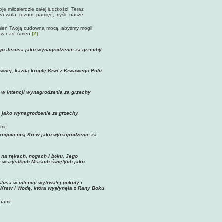
 miłosierdzie całej ludzkości. Teraz
za wola, rozum, pamięć, myśli, nasze
emień Twoją cudowną mocą, abyśmy mogli
baw nas! Amen.
[2]
ego Jezusa jako wynagrodzenie za grzechy
iwnej, każdą kroplę Krwi z Krwawego Potu
 w intencji wynagrodzenia za grzechy
m jako wynagrodzenie za grzechy
mi!
drogocenną Krew jako wynagrodzenie za
 na rękach, nogach i boku, Jego
e wszystkich Mszach świętych jako
usa w intencji wytrwałej pokuty i
 Krew i Wodę, która wypłynęła z Rany Boku
 nami!