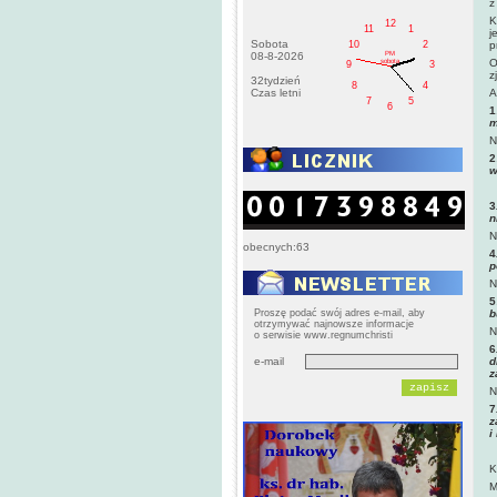
z
K
12
11
1
j
Sobota
10
2
p
PM
08-8-2026
O
sobota
9
3
z
32tydzień
8
4
Czas letni
A
7
5
6
1
m
N
2
w
3
n
N
obecnych:63
4
p
N
5
Proszę podać swój adres e-mail, aby
b
otrzymywać najnowsze informacje
N
o serwisie www.regnumchristi
6
e-mail
d
z
N
7
z
i
K
M